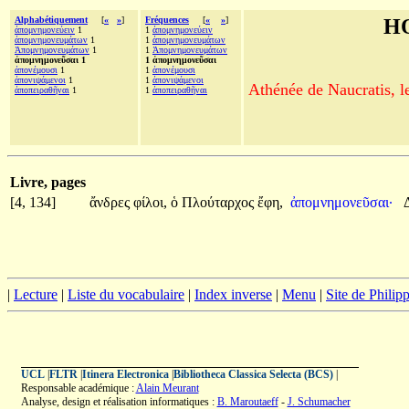
Alphabétiquement
[
«
»
]
Fréquences
[
«
»
]
H
ἀπομνημονεύειν
1
1
ἀπομνημονεύειν
ἀπομνημονευμάτων
1
1
ἀπομνημονευμάτων
Ἀπομνημονευμάτων
1
1
Ἀπομνημονευμάτων
ἀπομνημονεῦσαι 1
1 ἀπομνημονεῦσαι
ἀπονέμουσι
1
1
ἀπονέμουσι
ἀπονιψάμενοι
1
1
ἀπονιψάμενοι
Athénée de Naucratis, l
ἀποπειραθῆναι
1
1
ἀποπειραθῆναι
Livre, pages
[4, 134]
ἄνδρες
φίλοι,
ὁ
Πλούταρχος
ἔφη,
ἀπομνημονεῦσαι·
|
Lecture
|
Liste du vocabulaire
|
Index inverse
|
Menu
|
Site de Phili
UCL
|
FLTR
|
Itinera Electronica
|
Bibliotheca Classica Selecta (BCS)
|
Responsable académique :
Alain Meurant
Analyse, design et réalisation informatiques :
B. Maroutaeff
-
J. Schumacher