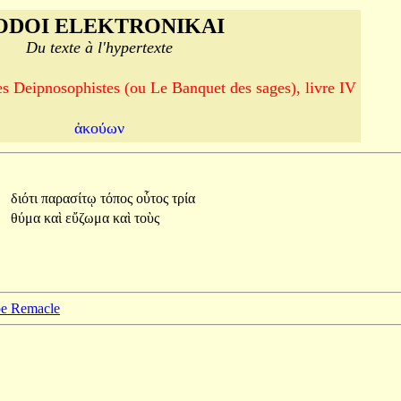
ODOI ELEKTRONIKAI
Du texte à l'hypertexte
es Deipnosophistes (ou Le Banquet des sages), livre IV
ἀκούων
διότι
παρασίτῳ
τόπος
οὗτος
τρία
θύμα
καὶ
εὔζωμα
καὶ
τοὺς
ppe Remacle