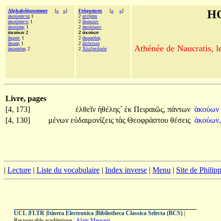
Alphabétiquement
[
«
»
]
Fréquences
[
«
»
]
H
ἀκούσαντα
1
2
αἰτῆσαι
ἀκούσαντι
1
2
ἄκαιρον
ἀκούσας
1
2
ἀκούομεν
ἀκούων 2
2 ἀκούων
ἄκραν
1
2
ἀκρασίας
ἄκρας
1
2
ἀλέκτωρ
Athénée de Naucratis, l
ἀκρασίας
2
2
Ἀλεξανδρέα
Livre, pages
[4, 173]
ἐλθεῖν
ἠθέλης´
ἐκ
Πειραιῶς,
πάντων
ἀκούων
[4, 130]
μένων
εὐδαιμονίζεις
τὰς
Θεοφράστου
θέσεις
ἀκούων,
|
Lecture
|
Liste du vocabulaire
|
Index inverse
|
Menu
|
Site de Phili
UCL
|
FLTR
|
Itinera Electronica
|
Bibliotheca Classica Selecta (BCS)
|
Responsable académique :
Alain Meurant