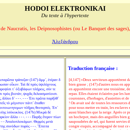
HODOI ELEKTRONIKAI
Du texte à l'hypertexte
de Naucratis, les Deipnosophistes (ou Le Banquet des sages),
Ἀλεξάνδρου
Traduction française :
λιπαρῶπα τράπεζαν (147) ἄμμ´, ἑτέραν δ
[4,147] «Deux serviteurs apportèrent dan
λήρωσαν οἶκον. Ταὶ δὲ πρὸς ὑψιλύχνους
bien grasse ; (147) d'autres nous en app
ροψίσι τ´ ὀξυβάφων πλήρεις, σύν τε
en apportèrent encore une troisième, de 
ι πρὸς βιοτάν, ψυχᾶς δελεασματίοισι.
repas. Elles étaient éclairées par les lum
λλοι δ´ - - -. - - - Ἐπι πρῶτα παρῆλθ´
couronnes, d'herbages, d'assiettes et de
εῖς τὸ μέγιστον πάντ´ ἔπαθεν
! On avait usé de toutes les ressources d
ροιτοιωνητεμων πλῆρες θεοτερπές. Ἐπ´
pour nous mettre en train, les esclaves 
ἐνέης ἰσόκυκλος. (147b) Μικρὰ δὲ
aussi blanches que la neige. Après ce pr
ρκίον ἄλλο - - -. - - - Παρῆς ἕτερον πίων
un hochepot, mais des anguilles bien gr
- - - Ἀπαλοπλοκάμων. Θερμὸς μετὰ
saupoudrées de sel, qui furent servies d
ης συνόδων πυρός - - -. Ἔπειτα
congre exquis, accompagné de tout ce qu