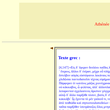
Athénée 
Texte grec :
[4,147] «Εἰς δ´ ἔφερον διπλόοι παῖδες 
´ ἕτεροις, ἄλλοι δ´ ἑτέραν, μέχρι οὗ π
ἔστιλβον αὐγὰς εὐστέφανοι λεκάναις πα
χλιδῶσαι παντοδαποῖσι τέχνας εὑρήμασ
Πάρφερον ἐν κανέοις μάζας χιονόχροας, ἄ
οὐ κάκκαβος, ὦ φιλότας, ἀλλ´ ἀλλοπλατ
λιπαροντεσ εγχελεατινες ἄριστον γόγγ
αὐτῷ δ´ ἄλλο παρῆλθε τόσον, βατὶς δ´ 
κακκάβι´ ἦς ἔχοντα τὸ μὲν γαλεοῦ τι, να
ἀπὸ τευθιάδα καὶ σηπιοπουλυποδείων 
ταῦτα παρῆλθεν ἰσοτράπεζος ὅλος μνηστ