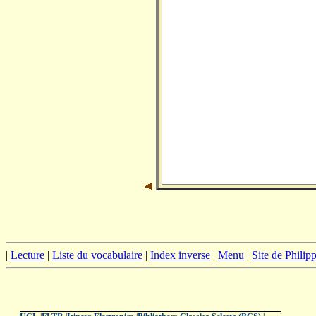
|
Lecture
|
Liste du vocabulaire
|
Index inverse
|
Menu
|
Site de Phili