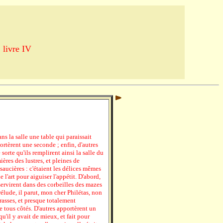
 livre IV
s la salle une table qui paraissait
ortèrent une seconde ; enfin, d'autres
sorte qu'ils remplirent ainsi la salle du
ières des lustres, et pleines de
 saucières : c'étaient les délices mêmes
e l'art pour aiguiser l'appétit. D'abord,
servirent dans des corbeilles des mazes
élude, il parut, mon cher Philétas, non
asses, et presque totalement
e tous côtés. D'autres apportèrent un
'il y avait de mieux, et fait pour