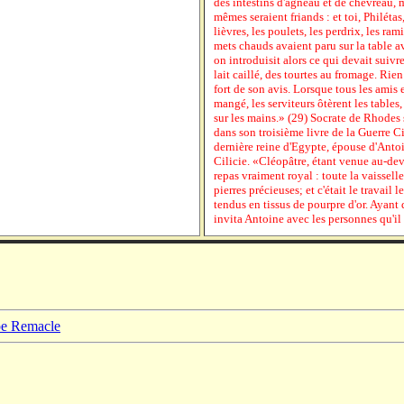
des intestins d'agneau et de chevreau, 
mêmes seraient friands : et toi, Philétas
lièvres, les poulets, les perdrix, les ram
mets chauds avaient paru sur la table a
on introduisit alors ce qui devait suivre
lait caillé, des tourtes au fromage. Rien 
fort de son avis. Lorsque tous les amis
mangé, les serviteurs ôtèrent les tables,
sur les mains.» (29) Socrate de Rhodes 
dans son troisième livre de la Guerre C
dernière reine d'Egypte, épouse d'Ant
Cilicie. «Cléopâtre, étant venue au-dev
repas vraiment royal : toute la vaisselle
pierres précieuses; et c'était le travail 
tendus en tissus de pourpre d'or. Ayant d
invita Antoine avec les personnes qu'il
ppe Remacle