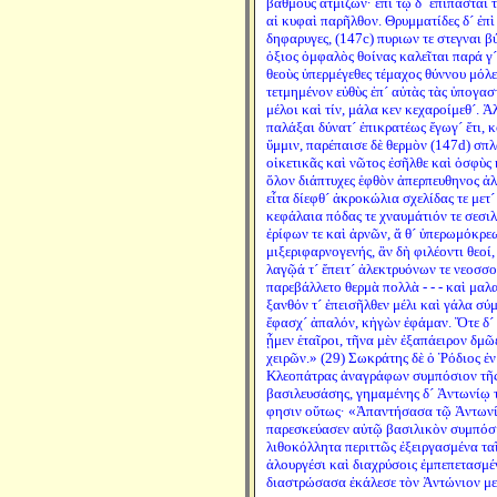
βαθμοὺς ἀτμίζων· ἐπὶ τῷ δ´ ἐπίπασται τ
αἱ κυφαὶ παρῆλθον. Θρυμματίδες δ´ ἐπὶ 
δηφαρυγες, (147c) πυριων τε στεγναι 
ὀξιος ὀμφαλὸς θοίνας καλεῖται παρά γ´ 
θεοὺς ὑπερμέγεθες τέμαχος θύννου μόλε
τετμημένον εὐθὺς ἐπ´ αὐτὰς τὰς ὑπογαστ
μέλοι καὶ τίν, μάλα κεν κεχαροίμεθ´. Ἀ
παλάξαι δύνατ´ ἐπικρατέως ἔγωγ´ ἔτι, κ
ὔμμιν, παρέπαισε δὲ θερμὸν (147d) σπλ
οἰκετικᾶς καὶ νῶτος ἐσῆλθε καὶ ὀσφὺς
ὅλον διάπτυχες ἑφθὸν ἁπερπευθηνος ἀλ
εἶτα δίεφθ´ ἀκροκώλια σχελίδας τε μετ
κεφάλαια πόδας τε χναυμάτιόν τε σεσιλ
ἐρίφων τε καὶ ἀρνῶν, ἅ θ´ ὑπερωμόκρε
μιξεριφαρνογενής, ἃν δὴ φιλέοντι θεοί, 
λαγῷά τ´ ἔπειτ´ ἀλεκτρυόνων τε νεοσσ
παρεβάλλετο θερμὰ πολλὰ - - - καὶ μα
ξανθόν τ´ ἐπεισῆλθεν μέλι καὶ γάλα σύμ
ἔφασχ´ ἁπαλόν, κἠγὼν ἐφάμαν. Ὅτε δ´ 
ᾖμεν ἑταῖροι, τῆνα μὲν ἐξαπάειρον δμῶε
χειρῶν.» (29) Σωκράτης δὲ ὁ Ῥόδιος ἐν
Κλεοπάτρας ἀναγράφων συμπόσιον τῆς 
βασιλευσάσης, γημαμένης δ´ Ἀντωνίῳ 
φησιν οὕτως· «Ἀπαντήσασα τῷ Ἀντωνί
παρεσκεύασεν αὐτῷ βασιλικὸν συμπόσι
λιθοκόλλητα περιττῶς ἐξειργασμένα ταῖς
ἁλουργέσι καὶ διαχρύσοις ἐμπεπετασμέ
διαστρώσασα ἐκάλεσε τὸν Ἀντώνιον με