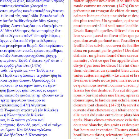
ευθίδες, ὦ φίλε, κἀξανθισμέναι καρῖδες
flatter l'appétit des dieux. A sa suite vin
ταύταις εὐπέταλοι χλοεραί τε
ronde comme un cerceau. (147b) On servi
βύσται μέγαθος κακὰ κακκάβου γλυκυου
présentait un tronçon de chien-de-mer, l
ἐμὶν καὶ τίν, σαφ´ οἶδα. Εσταδα ναὶ μὰ
calmars bien en chair, une sèche et des 
ν ὀπτὸν ἐκεῖθεν θερμὸν ὅθεν γλυφις
des plus tendres. Un synodon, qui se sen
ρίδας. Διανεκέως ἐπαμυν εἴπερ ἐμίν τε
ensuite couvrir à lui seul toute la table 
λλ´ ὅθεν ἐλλίπομεν, θοίνα παρέης· ὅτε
l'avait flanqué : quelles délices ! des c
οὔ κε λέγοι τις πάνθ´ ἃ παρῆν ἐτύμως
leur saveur ; aussi ne firent-elles que p
άγχνον, ἔπειτα δὲ νῆστις δέλφακος
synodon avait parfumé tout l'escalier 
 καὶ μινυρίγματα θερμά. Καὶ κεφάλαιον
feuilleté les suivit, recouvert de feuill
εκτοτρόφου πνικτᾶς ἐρίφου παρέθηκε,
doux en passant par le gosier ! Des dau
´ αὐτῶν λευκοφορινοχρόους, ῥύγχη,
d'airain : un gâteau fourré d'une saveur 
φιωμένον. Ἑφθά τ´ ἔπειτα κρέ´ ὀπτά τ´
marmite ; c'est ce que l'on appelle chez
ως χορδὰ γλυκίστα (147e)
dis-je ? par tous les dieux ! il vint d'u
τοῦτ´, ὦ φιλότας, - - - Ἔσθοις κε·
thon; de l'autre, un surmulet bien chau
οί. Περδίκων φάσσεων τε χύδαν ἤδη δὲ
truies cuites en ragoût. «Le chant et l
λακοπτυχέων ἄρτων. Ὁμοσύζυγα δὲ
livrâmes à toute notre joie; mais nous n
πακτον, τό κε τυρὸν ἅπας τις ἦμεν
ce qu'on nous servait, comme chacun pou
ἤδη βρωτύος ἠδὲ ποτᾶτος ἐς κόρον
faisais feu des dents, et l'on eût dit qu
ς, ἔπειτα δὲ παῖδες νίπτρ´ ἔδοσαν κατὰ
nous. «Survint alors une fraise; après c
 τρίτῳ ἐμφυλίου πολέμου τὸ
domestique, le lard de son échine, son 
τελευταίας (147f) Αἰγύπτου
d'œuvre tout chauds. (147d) On servit ens
τῷ Ῥωμαίων στρατηγῷ (ἐν Κιλικίᾳ)
ouverte d'un chevreau qui tétait encore 
ῳ ἡ Κλεοπάτρα ἐν Κιλικίᾳ
elle avait été cuite entre deux plats bie
ον, ἐν ᾧ πάντα χρύσεα καὶ
après. Nous vîmes arriver avec cela de
 τέχναις· ἦσαν δέ, φησί, καὶ οἱ τοῖχοι
couenne blanche, des groins et des pied
νοι ὕφεσι. Καὶ δώδεκα τρίκλινα
fort heureuse invention. D'autres viand
θ´ ὧν ἐβούλετο ἡ Κλεοπάτρα.
bouillies ou rôties, relevaient l'apparei