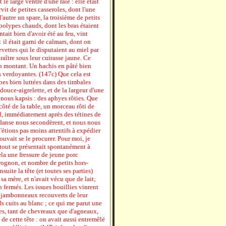
t le large ventre d'une raie : elle était
t de petites casseroles, dont l'une
'autre un spare, la troisième de petits
polypes chauds, dont les bras étaient
tait bien d'avoir été au feu, vint
: il était garni de calmars, dont on
revettes qui le disputaient au miel par
araître sous leur cuirasse jaune. Ce
en montant. Un hachis en pâté bien
es verdoyantes. (147c) Que cela est
bes bien luttées dans des timbales
douce-aigrelette, et de la largeur d'une
 nous kapsis : des aphyes rôties. Que
n côté de la table, un morceau rôti de
d, immédiatement après des tétines de
a danse nous secondèrent, et nous nous
'étions pas moins attentifs à expédier
vait se le procurer. Pour moi, je
e tout se présentait spontanément à
ela une fressure de jeune porc
rognon, et nombre de petits hors-
uite la tête (et toutes ses parties)
sa mère, et n'avait vécu que de lait;
n fermés. Les issues bouillies vinrent
s jambonneaux recouverts de leur
s cuits au blanc ; ce qui me parut une
es, tant de chevreaux que d'agneaux,
l de cette tête : on avait aussi entremêlé