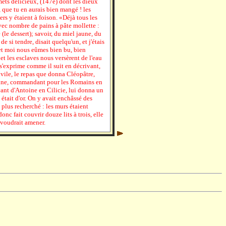
mets délicieux, (147e) dont les dieux
, que tu en aurais bien mangé ! les
iers y étaient à foison. «Déjà tous les
vec nombre de pains à pâte mollette :
 (le dessert); savoir, du miel jaune, du
de si tendre, disait quelqu'un, et j'étais
 et moi nous eûmes bien bu, bien
 et les esclaves nous versèrent de l'eau
s'exprime comme il suit en décrivant,
ivile, le repas que donna Cléopâtre,
oine, commandant pour les Romains en
ant d'Antoine en Cilicie, lui donna un
 était d'or. On y avait enchâssé des
le plus recherché : les murs étaient
onc fait couvrir douze lits à trois, elle
 voudrait amener.