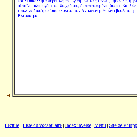
καὶ λιθοκόλλητα περιττῶς ἐξειργασμένα ταῖς τέχναις· ἦσαν δέ, φησί
οἱ τοῖχοι ἁλουργέσι καὶ διαχρύσοις ἐμπεπετασμένοι ὕφεσι. Καὶ δώ
τρίκλινα διαστρώσασα ἐκάλεσε τὸν Ἀντώνιον μεθ´ ὧν ἐβούλετο ἡ
Κλεοπάτρα.
|
Lecture
|
Liste du vocabulaire
|
Index inverse
|
Menu
|
Site de Phili