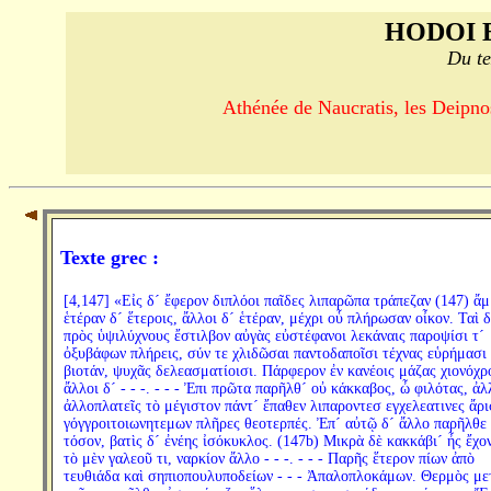
HODOI 
Du te
Athénée de Naucratis, les Deipno
Texte grec :
[4,147] «Εἰς δ´ ἔφερον διπλόοι παῖδες λιπαρῶπα τράπεζαν (147) ἄμ
ἑτέραν δ´ ἕτεροις, ἄλλοι δ´ ἑτέραν, μέχρι οὗ πλήρωσαν οἶκον. Ταὶ δ
πρὸς ὑψιλύχνους ἔστιλβον αὐγὰς εὐστέφανοι λεκάναις παροψίσι τ´
ὀξυβάφων πλήρεις, σύν τε χλιδῶσαι παντοδαποῖσι τέχνας εὑρήμασι
βιοτάν, ψυχᾶς δελεασματίοισι. Πάρφερον ἐν κανέοις μάζας χιονόχρ
ἄλλοι δ´ - - -. - - - Ἐπι πρῶτα παρῆλθ´ οὐ κάκκαβος, ὦ φιλότας, ἀλ
ἀλλοπλατεῖς τὸ μέγιστον πάντ´ ἔπαθεν λιπαροντεσ εγχελεατινες ἄρ
γόγγροιτοιωνητεμων πλῆρες θεοτερπές. Ἐπ´ αὐτῷ δ´ ἄλλο παρῆλθε
τόσον, βατὶς δ´ ἐνέης ἰσόκυκλος. (147b) Μικρὰ δὲ κακκάβι´ ἦς ἔχο
τὸ μὲν γαλεοῦ τι, ναρκίον ἄλλο - - -. - - - Παρῆς ἕτερον πίων ἀπὸ
τευθιάδα καὶ σηπιοπουλυποδείων - - - Ἀπαλοπλοκάμων. Θερμὸς με