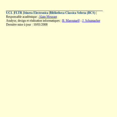
UCL
|
FLTR
|
Itinera Electronica
|
Bibliotheca Classica Selecta (BCS)
|
Responsable académique :
Alain Meurant
Analyse, design et réalisation informatiques :
B. Maroutaeff
-
J. Schumacher
Dernière mise à jour : 10/01/2008