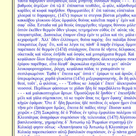
ταῦτα παρῆλθεν ἰσοτράπεζος ὅλος μνηστης συνόδων πυρός - - -. Ἔ
βαθμοὺς ἀτμίζων· ἐπὶ τῷ δ´ ἐπίπασται τευθίδες, ὦ φίλε, κἀξανθισμέ
καρῖδες αἱ κυφαὶ παρῆλθον. Θρυμματίδες δ´ ἐπὶ ταύταις εὐπέταλοι
χλοεραί τε δηφαρυγες, (147c) πυριων τε στεγναι βύσται μέγαθος κ
κακκάβου γλυκυου ὀξιος ὀμφαλὸς θοίνας καλεῖται παρά γ´ ἐμὶν καὶ 
σαφ´ οἶδα. Εσταδα ναὶ μὰ θεοὺς ὑπερμέγεθες τέμαχος θύννου μόλε
ὀπτὸν ἐκεῖθεν θερμὸν ὅθεν γλυφις τετμημένον εὐθὺς ἐπ´ αὐτὰς τὰς
ὑπογαστρίδας. Διανεκέως ἐπαμυν εἴπερ ἐμίν τε μέλοι καὶ τίν, μάλα 
κεχαροίμεθ´. Ἀλλ´ ὅθεν ἐλλίπομεν, θοίνα παρέης· ὅτε παλάξαι δύνα
ἐπικρατέως ἔγωγ´ ἔτι, κοὔ κε λέγοι τις πάνθ´ ἃ παρῆν ἐτύμως ὔμμιν
παρέπαισε δὲ θερμὸν (147d) σπλάγχνον, ἔπειτα δὲ νῆστις δέλφακος
οἰκετικᾶς καὶ νῶτος ἐσῆλθε καὶ ὀσφὺς καὶ μινυρίγματα θερμά. Καὶ
κεφάλαιον ὅλον διάπτυχες ἑφθὸν ἁπερπευθηνος ἀλεκτοτρόφου πνικ
ἐρίφου παρέθηκε, εἶτα δίεφθ´ ἀκροκώλια σχελίδας τε μετ´ αὐτῶν
λευκοφορινοχρόους, ῥύγχη, κεφάλαια πόδας τε χναυμάτιόν τε
σεσιλφιωμένον. Ἑφθά τ´ ἔπειτα κρέ´ ὀπτά τ´ ἐρίφων τε καὶ ἀρνῶν, 
ὑπερωμόκρεως χορδὰ γλυκίστα (147e) μιξεριφαρνογενής, ἃν δὴ φιλ
θεοί, τοῦτ´, ὦ φιλότας, - - - Ἔσθοις κε· λαγῷά τ´ ἔπειτ´ ἀλεκτρυόν
νεοσσοί. Περδίκων φάσσεων τε χύδαν ἤδη δὲ παρεβάλλετο θερμὰ 
- - - καὶ μαλακοπτυχέων ἄρτων. Ὁμοσύζυγα δὲ ξανθόν τ´ ἐπεισῆλθε
μέλι καὶ γάλα σύμπακτον, τό κε τυρὸν ἅπας τις ἦμεν ἔφασχ´ ἁπαλόν
κἠγὼν ἐφάμαν. Ὅτε δ´ ἤδη βρωτύος ἠδὲ ποτᾶτος ἐς κόρον ᾖμεν ἑτα
τῆνα μὲν ἐξαπάειρον δμῶες, ἔπειτα δὲ παῖδες νίπτρ´ ἔδοσαν κατὰ
χειρῶν.» (29) Σωκράτης δὲ ὁ Ῥόδιος ἐν τρίτῳ ἐμφυλίου πολέμου τ
Κλεοπάτρας ἀναγράφων συμπόσιον τῆς τελευταίας (147f) Αἰγύπτου
βασιλευσάσης, γημαμένης δ´ Ἀντωνίῳ τῷ Ῥωμαίων στρατηγῷ (ἐν
Κιλικίᾳ) φησιν οὕτως· «Ἀπαντήσασα τῷ Ἀντωνίῳ ἡ Κλεοπάτρα ἐν
Κιλικίᾳ παρεσκεύασεν αὐτῷ βασιλικὸν συμπόσιον, ἐν ᾧ πάντα χρύ