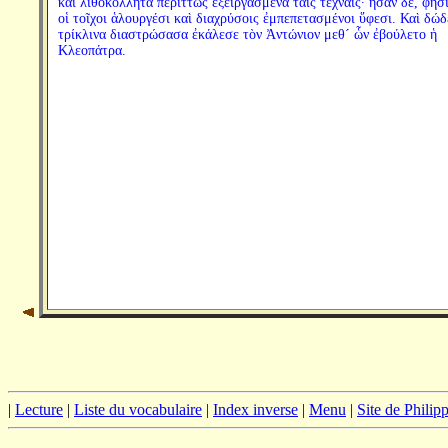
καὶ λιθοκόλλητα περιττῶς ἐξειργασμένα ταῖς τέχναις· ἦσαν δέ, φησί
οἱ τοῖχοι ἁλουργέσι καὶ διαχρύσοις ἐμπεπετασμένοι ὕφεσι. Καὶ δώ
τρίκλινα διαστρώσασα ἐκάλεσε τὸν Ἀντώνιον μεθ´ ὧν ἐβούλετο ἡ
Κλεοπάτρα.
|
Lecture
|
Liste du vocabulaire
|
Index inverse
|
Menu
|
Site de Phili