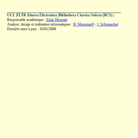
UCL
|
FLTR
|
Itinera Electronica
|
Bibliotheca Classica Selecta (BCS)
|
Responsable académique :
Alain Meurant
Analyse, design et réalisation informatiques :
B. Maroutaeff
-
J. Schumacher
Dernière mise à jour : 10/01/2008