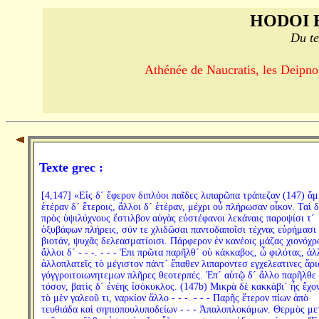
HODOI 
Du te
Athénée de Naucratis, les Deipno
Texte grec :
[4,147] «Εἰς δ´ ἔφερον διπλόοι παῖδες λιπαρῶπα τράπεζαν (147) ἄμ
ἑτέραν δ´ ἕτεροις, ἄλλοι δ´ ἑτέραν, μέχρι οὗ πλήρωσαν οἶκον. Ταὶ δ
πρὸς ὑψιλύχνους ἔστιλβον αὐγὰς εὐστέφανοι λεκάναις παροψίσι τ´
ὀξυβάφων πλήρεις, σύν τε χλιδῶσαι παντοδαποῖσι τέχνας εὑρήμασι
βιοτάν, ψυχᾶς δελεασματίοισι. Πάρφερον ἐν κανέοις μάζας χιονόχρ
ἄλλοι δ´ - - -. - - - Ἐπι πρῶτα παρῆλθ´ οὐ κάκκαβος, ὦ φιλότας, ἀλ
ἀλλοπλατεῖς τὸ μέγιστον πάντ´ ἔπαθεν λιπαροντεσ εγχελεατινες ἄρ
γόγγροιτοιωνητεμων πλῆρες θεοτερπές. Ἐπ´ αὐτῷ δ´ ἄλλο παρῆλθε
τόσον, βατὶς δ´ ἐνέης ἰσόκυκλος. (147b) Μικρὰ δὲ κακκάβι´ ἦς ἔχο
τὸ μὲν γαλεοῦ τι, ναρκίον ἄλλο - - -. - - - Παρῆς ἕτερον πίων ἀπὸ
τευθιάδα καὶ σηπιοπουλυποδείων - - - Ἀπαλοπλοκάμων. Θερμὸς με