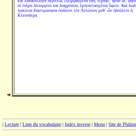
καὶ λιθοκόλλητα περιττῶς ἐξειργασμένα ταῖς τέχναις· ἦσαν δέ, φησί
οἱ τοῖχοι ἁλουργέσι καὶ διαχρύσοις ἐμπεπετασμένοι ὕφεσι. Καὶ δώ
τρίκλινα διαστρώσασα ἐκάλεσε τὸν Ἀντώνιον μεθ´ ὧν ἐβούλετο ἡ
Κλεοπάτρα.
|
Lecture
|
Liste du vocabulaire
|
Index inverse
|
Menu
|
Site de Phili