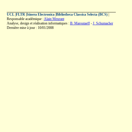
UCL
|
FLTR
|
Itinera Electronica
|
Bibliotheca Classica Selecta (BCS)
|
Responsable académique :
Alain Meurant
Analyse, design et réalisation informatiques :
B. Maroutaeff
-
J. Schumacher
Dernière mise à jour : 10/01/2008