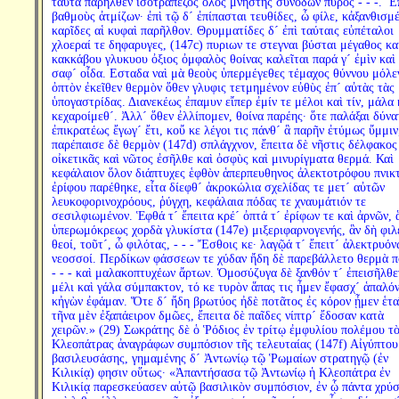
ταῦτα παρῆλθεν ἰσοτράπεζος ὅλος μνηστης συνόδων πυρός - - -. Ἔ
βαθμοὺς ἀτμίζων· ἐπὶ τῷ δ´ ἐπίπασται τευθίδες, ὦ φίλε, κἀξανθισμέ
καρῖδες αἱ κυφαὶ παρῆλθον. Θρυμματίδες δ´ ἐπὶ ταύταις εὐπέταλοι
χλοεραί τε δηφαρυγες, (147c) πυριων τε στεγναι βύσται μέγαθος κ
κακκάβου γλυκυου ὀξιος ὀμφαλὸς θοίνας καλεῖται παρά γ´ ἐμὶν καὶ 
σαφ´ οἶδα. Εσταδα ναὶ μὰ θεοὺς ὑπερμέγεθες τέμαχος θύννου μόλε
ὀπτὸν ἐκεῖθεν θερμὸν ὅθεν γλυφις τετμημένον εὐθὺς ἐπ´ αὐτὰς τὰς
ὑπογαστρίδας. Διανεκέως ἐπαμυν εἴπερ ἐμίν τε μέλοι καὶ τίν, μάλα 
κεχαροίμεθ´. Ἀλλ´ ὅθεν ἐλλίπομεν, θοίνα παρέης· ὅτε παλάξαι δύνα
ἐπικρατέως ἔγωγ´ ἔτι, κοὔ κε λέγοι τις πάνθ´ ἃ παρῆν ἐτύμως ὔμμιν
παρέπαισε δὲ θερμὸν (147d) σπλάγχνον, ἔπειτα δὲ νῆστις δέλφακος
οἰκετικᾶς καὶ νῶτος ἐσῆλθε καὶ ὀσφὺς καὶ μινυρίγματα θερμά. Καὶ
κεφάλαιον ὅλον διάπτυχες ἑφθὸν ἁπερπευθηνος ἀλεκτοτρόφου πνικ
ἐρίφου παρέθηκε, εἶτα δίεφθ´ ἀκροκώλια σχελίδας τε μετ´ αὐτῶν
λευκοφορινοχρόους, ῥύγχη, κεφάλαια πόδας τε χναυμάτιόν τε
σεσιλφιωμένον. Ἑφθά τ´ ἔπειτα κρέ´ ὀπτά τ´ ἐρίφων τε καὶ ἀρνῶν, 
ὑπερωμόκρεως χορδὰ γλυκίστα (147e) μιξεριφαρνογενής, ἃν δὴ φιλ
θεοί, τοῦτ´, ὦ φιλότας, - - - Ἔσθοις κε· λαγῷά τ´ ἔπειτ´ ἀλεκτρυόν
νεοσσοί. Περδίκων φάσσεων τε χύδαν ἤδη δὲ παρεβάλλετο θερμὰ 
- - - καὶ μαλακοπτυχέων ἄρτων. Ὁμοσύζυγα δὲ ξανθόν τ´ ἐπεισῆλθε
μέλι καὶ γάλα σύμπακτον, τό κε τυρὸν ἅπας τις ἦμεν ἔφασχ´ ἁπαλόν
κἠγὼν ἐφάμαν. Ὅτε δ´ ἤδη βρωτύος ἠδὲ ποτᾶτος ἐς κόρον ᾖμεν ἑτα
τῆνα μὲν ἐξαπάειρον δμῶες, ἔπειτα δὲ παῖδες νίπτρ´ ἔδοσαν κατὰ
χειρῶν.» (29) Σωκράτης δὲ ὁ Ῥόδιος ἐν τρίτῳ ἐμφυλίου πολέμου τ
Κλεοπάτρας ἀναγράφων συμπόσιον τῆς τελευταίας (147f) Αἰγύπτου
βασιλευσάσης, γημαμένης δ´ Ἀντωνίῳ τῷ Ῥωμαίων στρατηγῷ (ἐν
Κιλικίᾳ) φησιν οὕτως· «Ἀπαντήσασα τῷ Ἀντωνίῳ ἡ Κλεοπάτρα ἐν
Κιλικίᾳ παρεσκεύασεν αὐτῷ βασιλικὸν συμπόσιον, ἐν ᾧ πάντα χρύ