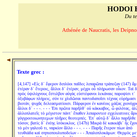
HODOI 
Du te
Athénée de Naucratis, les Deipno
Texte grec :
[4,147] «Εἰς δ´ ἔφερον διπλόοι παῖδες λιπαρῶπα τράπεζαν (147) ἄμ
ἑτέραν δ´ ἕτεροις, ἄλλοι δ´ ἑτέραν, μέχρι οὗ πλήρωσαν οἶκον. Ταὶ δ
πρὸς ὑψιλύχνους ἔστιλβον αὐγὰς εὐστέφανοι λεκάναις παροψίσι τ´
ὀξυβάφων πλήρεις, σύν τε χλιδῶσαι παντοδαποῖσι τέχνας εὑρήμασι
βιοτάν, ψυχᾶς δελεασματίοισι. Πάρφερον ἐν κανέοις μάζας χιονόχρ
ἄλλοι δ´ - - -. - - - Ἐπι πρῶτα παρῆλθ´ οὐ κάκκαβος, ὦ φιλότας, ἀλ
ἀλλοπλατεῖς τὸ μέγιστον πάντ´ ἔπαθεν λιπαροντεσ εγχελεατινες ἄρ
γόγγροιτοιωνητεμων πλῆρες θεοτερπές. Ἐπ´ αὐτῷ δ´ ἄλλο παρῆλθε
τόσον, βατὶς δ´ ἐνέης ἰσόκυκλος. (147b) Μικρὰ δὲ κακκάβι´ ἦς ἔχο
τὸ μὲν γαλεοῦ τι, ναρκίον ἄλλο - - -. - - - Παρῆς ἕτερον πίων ἀπὸ
τευθιάδα καὶ σηπιοπουλυποδείων - - - Ἀπαλοπλοκάμων. Θερμὸς με