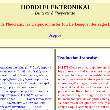
HODOI ELEKTRONIKAI
Du texte à l'hypertexte
de Naucratis, les Deipnosophistes (ou Le Banquet des sages),
θερμὸν
Traduction française :
λιπαρῶπα τράπεζαν (147) ἄμμ´, ἑτέραν δ
[4,147] «Deux serviteurs apportèrent dan
λήρωσαν οἶκον. Ταὶ δὲ πρὸς ὑψιλύχνους
bien grasse ; (147) d'autres nous en app
ροψίσι τ´ ὀξυβάφων πλήρεις, σύν τε
en apportèrent encore une troisième, de 
ι πρὸς βιοτάν, ψυχᾶς δελεασματίοισι.
repas. Elles étaient éclairées par les lum
λλοι δ´ - - -. - - - Ἐπι πρῶτα παρῆλθ´
couronnes, d'herbages, d'assiettes et de
εῖς τὸ μέγιστον πάντ´ ἔπαθεν
! On avait usé de toutes les ressources d
ροιτοιωνητεμων πλῆρες θεοτερπές. Ἐπ´
pour nous mettre en train, les esclaves 
ἐνέης ἰσόκυκλος. (147b) Μικρὰ δὲ
aussi blanches que la neige. Après ce pr
ρκίον ἄλλο - - -. - - - Παρῆς ἕτερον πίων
un hochepot, mais des anguilles bien gr
- - - Ἀπαλοπλοκάμων. Θερμὸς μετὰ
saupoudrées de sel, qui furent servies d
ης συνόδων πυρός - - -. Ἔπειτα
congre exquis, accompagné de tout ce qu