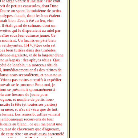
t le large ventre d'une raie : elle était
t de petites casseroles, dont l'une
'autre un spare, la troisième de petits
polypes chauds, dont les bras étaient
tait bien d'avoir été au feu, vint
: il était garni de calmars, dont on
revettes qui le disputaient au miel par
araître sous leur cuirasse jaune. Ce
en montant. Un hachis en pâté bien
es verdoyantes. (147c) Que cela est
bes bien luttées dans des timbales
douce-aigrelette, et de la largeur d'une
 nous kapsis : des aphyes rôties. Que
n côté de la table, un morceau rôti de
d, immédiatement après des tétines de
a danse nous secondèrent, et nous nous
'étions pas moins attentifs à expédier
vait se le procurer. Pour moi, je
e tout se présentait spontanément à
ela une fressure de jeune porc
rognon, et nombre de petits hors-
uite la tête (et toutes ses parties)
sa mère, et n'avait vécu que de lait;
n fermés. Les issues bouillies vinrent
s jambonneaux recouverts de leur
s cuits au blanc ; ce qui me parut une
es, tant de chevreaux que d'agneaux,
l de cette tête : on avait aussi entremêlé