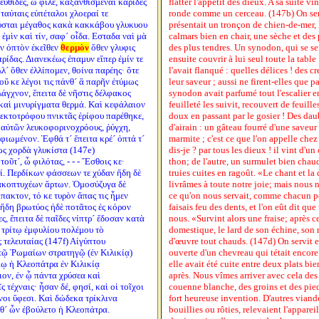
ευθίδες, ὦ φίλε, κἀξανθισμέναι καρῖδες
flatter l'appétit des dieux. A sa suite vin
ταύταις εὐπέταλοι χλοεραί τε
ronde comme un cerceau. (147b) On servi
βύσται μέγαθος κακὰ κακκάβου γλυκυου
présentait un tronçon de chien-de-mer, l
ἐμὶν καὶ τίν, σαφ´ οἶδα. Εσταδα ναὶ μὰ
calmars bien en chair, une sèche et des 
ν ὀπτὸν ἐκεῖθεν
θερμὸν
ὅθεν γλυφις
des plus tendres. Un synodon, qui se sen
ρίδας. Διανεκέως ἐπαμυν εἴπερ ἐμίν τε
ensuite couvrir à lui seul toute la table 
λλ´ ὅθεν ἐλλίπομεν, θοίνα παρέης· ὅτε
l'avait flanqué : quelles délices ! des c
οὔ κε λέγοι τις πάνθ´ ἃ παρῆν ἐτύμως
leur saveur ; aussi ne firent-elles que p
άγχνον, ἔπειτα δὲ νῆστις δέλφακος
synodon avait parfumé tout l'escalier 
 καὶ μινυρίγματα θερμά. Καὶ κεφάλαιον
feuilleté les suivit, recouvert de feuill
εκτοτρόφου πνικτᾶς ἐρίφου παρέθηκε,
doux en passant par le gosier ! Des dau
´ αὐτῶν λευκοφορινοχρόους, ῥύγχη,
d'airain : un gâteau fourré d'une saveur 
φιωμένον. Ἑφθά τ´ ἔπειτα κρέ´ ὀπτά τ´
marmite ; c'est ce que l'on appelle chez
ως χορδὰ γλυκίστα (147e)
dis-je ? par tous les dieux ! il vint d'u
τοῦτ´, ὦ φιλότας, - - - Ἔσθοις κε·
thon; de l'autre, un surmulet bien chau
οί. Περδίκων φάσσεων τε χύδαν ἤδη δὲ
truies cuites en ragoût. «Le chant et l
λακοπτυχέων ἄρτων. Ὁμοσύζυγα δὲ
livrâmes à toute notre joie; mais nous n
πακτον, τό κε τυρὸν ἅπας τις ἦμεν
ce qu'on nous servait, comme chacun pou
ἤδη βρωτύος ἠδὲ ποτᾶτος ἐς κόρον
faisais feu des dents, et l'on eût dit qu
ς, ἔπειτα δὲ παῖδες νίπτρ´ ἔδοσαν κατὰ
nous. «Survint alors une fraise; après c
 τρίτῳ ἐμφυλίου πολέμου τὸ
domestique, le lard de son échine, son 
τελευταίας (147f) Αἰγύπτου
d'œuvre tout chauds. (147d) On servit ens
τῷ Ῥωμαίων στρατηγῷ (ἐν Κιλικίᾳ)
ouverte d'un chevreau qui tétait encore 
ῳ ἡ Κλεοπάτρα ἐν Κιλικίᾳ
elle avait été cuite entre deux plats bie
ον, ἐν ᾧ πάντα χρύσεα καὶ
après. Nous vîmes arriver avec cela de
 τέχναις· ἦσαν δέ, φησί, καὶ οἱ τοῖχοι
couenne blanche, des groins et des pied
νοι ὕφεσι. Καὶ δώδεκα τρίκλινα
fort heureuse invention. D'autres viand
θ´ ὧν ἐβούλετο ἡ Κλεοπάτρα.
bouillies ou rôties, relevaient l'apparei