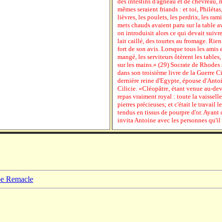
des intestins d'agneau et de chevreau, 
mêmes seraient friands : et toi, Philétas
lièvres, les poulets, les perdrix, les ram
mets chauds avaient paru sur la table a
on introduisit alors ce qui devait suivre
lait caillé, des tourtes au fromage. Rien 
fort de son avis. Lorsque tous les amis
mangé, les serviteurs ôtèrent les tables,
sur les mains.» (29) Socrate de Rhodes 
dans son troisième livre de la Guerre C
dernière reine d'Egypte, épouse d'Ant
Cilicie. «Cléopâtre, étant venue au-dev
repas vraiment royal : toute la vaisselle
pierres précieuses; et c'était le travail 
tendus en tissus de pourpre d'or. Ayant d
invita Antoine avec les personnes qu'il
ppe Remacle