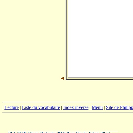
|
Lecture
|
Liste du vocabulaire
|
Index inverse
|
Menu
|
Site de Phili