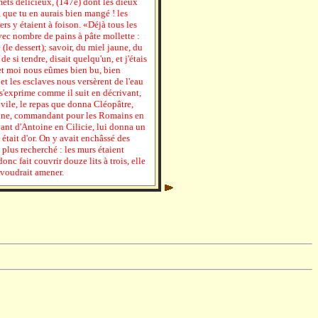
mets délicieux, (147e) dont les dieux
, que tu en aurais bien mangé ! les
iers y étaient à foison. «Déjà tous les
vec nombre de pains à pâte mollette :
 (le dessert); savoir, du miel jaune, du
de si tendre, disait quelqu'un, et j'étais
 et moi nous eûmes bien bu, bien
 et les esclaves nous versèrent de l'eau
s'exprime comme il suit en décrivant,
ivile, le repas que donna Cléopâtre,
oine, commandant pour les Romains en
ant d'Antoine en Cilicie, lui donna un
 était d'or. On y avait enchâssé des
le plus recherché : les murs étaient
onc fait couvrir douze lits à trois, elle
 voudrait amener.