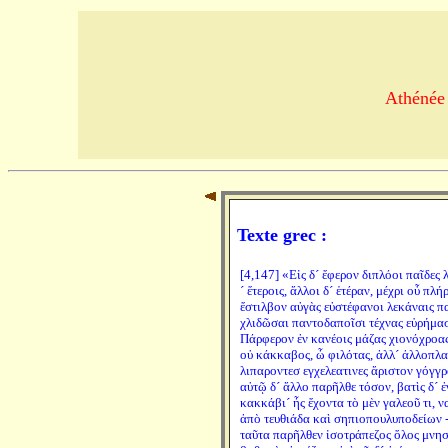
Athénée 
Texte grec :
[4,147] «Εἰς δ´ ἔφερον διπλόοι παῖδες 
´ ἕτεροις, ἄλλοι δ´ ἑτέραν, μέχρι οὗ π
ἔστιλβον αὐγὰς εὐστέφανοι λεκάναις πα
χλιδῶσαι παντοδαποῖσι τέχνας εὑρήμασ
Πάρφερον ἐν κανέοις μάζας χιονόχροας, ἄ
οὐ κάκκαβος, ὦ φιλότας, ἀλλ´ ἀλλοπλατ
λιπαροντεσ εγχελεατινες ἄριστον γόγγ
αὐτῷ δ´ ἄλλο παρῆλθε τόσον, βατὶς δ´ 
κακκάβι´ ἦς ἔχοντα τὸ μὲν γαλεοῦ τι, να
ἀπὸ τευθιάδα καὶ σηπιοπουλυποδείων 
ταῦτα παρῆλθεν ἰσοτράπεζος ὅλος μνηστ