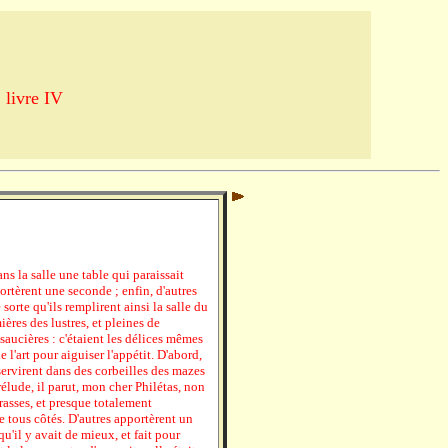
 livre IV
s la salle une table qui paraissait
ortèrent une seconde ; enfin, d'autres
sorte qu'ils remplirent ainsi la salle du
ières des lustres, et pleines de
 saucières : c'étaient les délices mêmes
e l'art pour aiguiser l'appétit. D'abord,
servirent dans des corbeilles des mazes
élude, il parut, mon cher Philétas, non
asses, et presque totalement
e tous côtés. D'autres apportèrent un
'il y avait de mieux, et fait pour