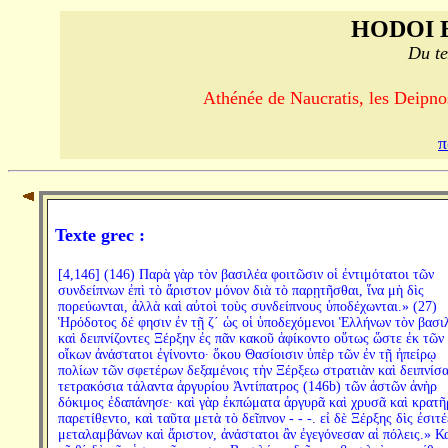
HODOI 
Du te
Athénée de Naucratis, les Deipno
π
Texte grec :
[4,146] (146) Παρὰ γὰρ τὸν βασιλέα φοιτῶσιν οἱ ἐντιμότατοι τῶν
συνδείπνων ἐπὶ τὸ ἄριστον μόνον διὰ τὸ παρῃτῆσθαι, ἵνα μὴ δὶς
πορεύωνται, ἀλλὰ καὶ αὐτοὶ τοὺς συνδείπνους ὑποδέχωνται.» (27)
Ἡρόδοτος δέ φησιν ἐν τῇ ζʹ ὡς οἱ ὑποδεχόμενοι Ἑλλήνων τὸν βασι
καὶ δειπνίζοντες Ξέρξην ἐς πᾶν κακοῦ ἀφίκοντο οὕτως ὥστε ἐκ τῶν
οἴκων ἀνάστατοι ἐγίνοντο· ὅκου Θασίοισιν ὑπὲρ τῶν ἐν τῇ ἠπείρῳ
πολίων τῶν σφετέρων δεξαμένοις τὴν Ξέρξεω στρατιὰν καὶ δειπνίσ
τετρακόσια τάλαντα ἀργυρίου Ἀντίπατρος (146b) τῶν ἀστῶν ἀνὴρ
δόκιμος ἐδαπάνησε· καὶ γὰρ ἐκπώματα ἀργυρᾶ καὶ χρυσᾶ καὶ κρατῆ
παρετίθεντο, καὶ ταῦτα μετὰ τὸ δεῖπνον - - -. εἰ δὲ Ξέρξης δὶς ἐσιτ
μεταλαμβάνων καὶ ἄριστον, ἀνάστατοι ἂν ἐγεγόνεσαν αἱ πόλεις.» Κα