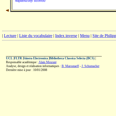
παρασκευὴν δείπνου·
|
Lecture
|
Liste du vocabulaire
|
Index inverse
|
Menu
|
Site de Phili
UCL
|
FLTR
|
Itinera Electronica
|
Bibliotheca Classica Selecta (BCS)
|
Responsable académique :
Alain Meurant
Analyse, design et réalisation informatiques :
B. Maroutaeff
-
J. Schumacher
Dernière mise à jour : 10/01/2008