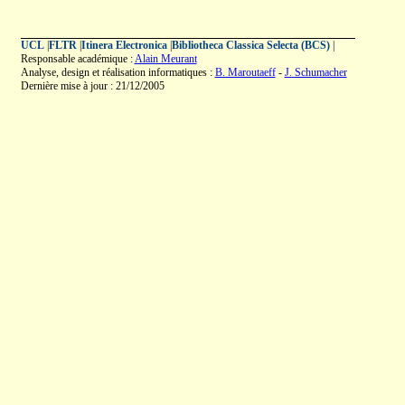
UCL
|
FLTR
|
Itinera Electronica
|
Bibliotheca Classica Selecta (BCS)
|
Responsable académique :
Alain Meurant
Analyse, design et réalisation informatiques :
B. Maroutaeff
-
J. Schumacher
Dernière mise à jour : 21/12/2005