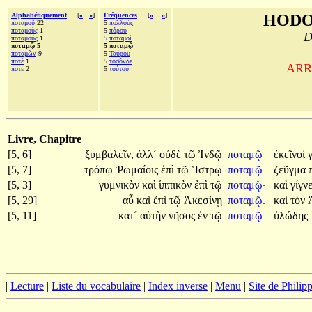
Alphabétiquement
[
«
»
]
Fréquences
[
«
»
]
HODO
ποταμοῦ
22
5
πολλοὺς
ποταμοὺς
1
5
πόρου
D
ποταμούς
1
5
ποταμοὶ
ποταμῷ 5
5 ποταμῷ
ποταμῶν
9
5
Ταύρου
ποτὲ
1
5
τοσόνδε
ARRI
ποτε
2
5
τούτου
Livre, Chapitre
[5, 6]
ξυμβαλεῖν,
ἀλλ´
οὐδὲ
τῷ
Ἰνδῷ
ποταμῷ
ἐκεῖνοί
[5, 7]
τρόπῳ
Ῥωμαίοις
ἐπὶ
τῷ
Ἴστρῳ
ποταμῷ
ζεῦγμα
[5, 3]
γυμνικὸν
καὶ
ἱππικὸν
ἐπὶ
τῷ
ποταμῷ·
καὶ
γίγν
[5, 29]
αὖ
καὶ
ἐπὶ
τῷ
Ἀκεσίνῃ
ποταμῷ.
καὶ
τὸν
[5, 11]
κατ´
αὐτὴν
νῆσος
ἐν
τῷ
ποταμῷ
ὑλώδης
|
Lecture
|
Liste du vocabulaire
|
Index inverse
|
Menu
|
Site de Phili