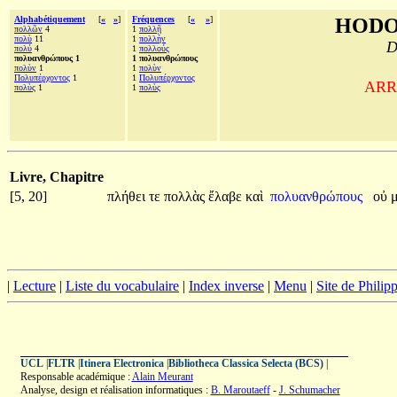
Alphabétiquement
[
«
»
]
Fréquences
[
«
»
]
HODO
πολλῶν
4
1
πολλῇ
πολὺ
11
1
πολλήν
D
πολύ
4
1
πολλούς
πολυανθρώπους 1
1 πολυανθρώπους
πολὺν
1
1
πολὺν
Πολυπέρχοντος
1
1
Πολυπέρχοντος
ARRI
πολὺς
1
1
πολὺς
Livre, Chapitre
[5, 20]
πλήθει
τε
πολλὰς
ἔλαβε
καὶ
πολυανθρώπους
οὐ
|
Lecture
|
Liste du vocabulaire
|
Index inverse
|
Menu
|
Site de Phili
UCL
|
FLTR
|
Itinera Electronica
|
Bibliotheca Classica Selecta (BCS)
|
Responsable académique :
Alain Meurant
Analyse, design et réalisation informatiques :
B. Maroutaeff
-
J. Schumacher