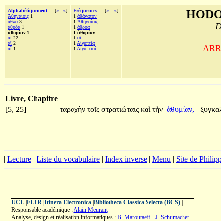
Alphabétiquement
[
«
»
]
Fréquences
[
«
»
]
HODO
Ἀθηναίοις
1
1
ἀθάνατον
ἆθλα
3
1
Ἀθηναίοις
D
ἀθρόα
1
1
ἀθρόα
ἀθυμίαν 1
1 ἀθυμίαν
αἱ
22
1
αἳ
αἵ
2
1
Αἰγυπτίᾳ
ARRI
αἳ
1
1
Αἰγύπτιοί
Livre, Chapitre
[5, 25]
ταραχὴν
τοῖς
στρατιώταις
καὶ
τὴν
ἀθυμίαν,
ξυγκα
|
Lecture
|
Liste du vocabulaire
|
Index inverse
|
Menu
|
Site de Phili
UCL
|
FLTR
|
Itinera Electronica
|
Bibliotheca Classica Selecta (BCS)
|
Responsable académique :
Alain Meurant
Analyse, design et réalisation informatiques :
B. Maroutaeff
-
J. Schumacher