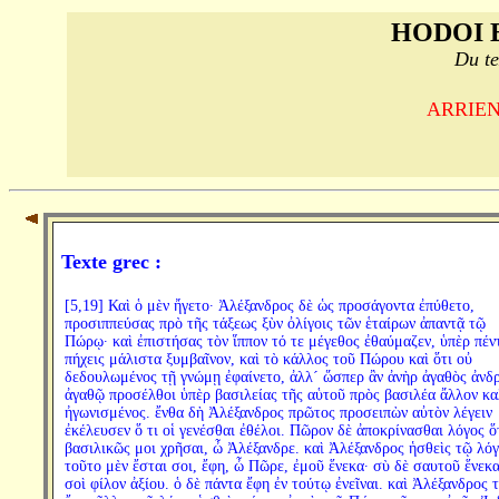
HODOI 
Du te
ARRIEN,
Texte grec :
[5,19] Καὶ ὁ μὲν ἤγετο· Ἀλέξανδρος δὲ ὡς προσάγοντα ἐπύθετο,
προσιππεύσας πρὸ τῆς τάξεως ξὺν ὀλίγοις τῶν ἑταίρων ἀπαντᾷ τῷ
Πώρῳ· καὶ ἐπιστήσας τὸν ἵππον τό τε μέγεθος ἐθαύμαζεν, ὑπὲρ πέν
πήχεις μάλιστα ξυμβαῖνον, καὶ τὸ κάλλος τοῦ Πώρου καὶ ὅτι οὐ
δεδουλωμένος τῇ γνώμῃ ἐφαίνετο, ἀλλ´ ὥσπερ ἂν ἀνὴρ ἀγαθὸς ἀνδρ
ἀγαθῷ προσέλθοι ὑπὲρ βασιλείας τῆς αὑτοῦ πρὸς βασιλέα ἄλλον κ
ἠγωνισμένος. ἔνθα δὴ Ἀλέξανδρος πρῶτος προσειπὼν αὐτὸν λέγειν
ἐκέλευσεν ὅ τι οἱ γενέσθαι ἐθέλοι. Πῶρον δὲ ἀποκρίνασθαι λόγος ὅτ
βασιλικῶς μοι χρῆσαι, ὦ Ἀλέξανδρε. καὶ Ἀλέξανδρος ἡσθεὶς τῷ λό
τοῦτο μὲν ἔσται σοι, ἔφη, ὦ Πῶρε, ἐμοῦ ἕνεκα· σὺ δὲ σαυτοῦ ἕνεκα
σοὶ φίλον ἀξίου. ὁ δὲ πάντα ἔφη ἐν τούτῳ ἐνεῖναι. καὶ Ἀλέξανδρος 