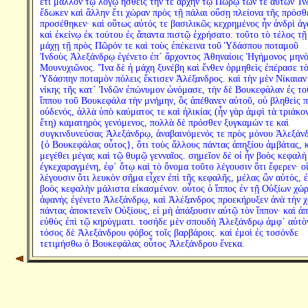
ἔτι μᾶλλον τῷ λόγῳ ἡσθεὶς τήν τε ἀρχὴν τῷ Πώρῳ τῶν τε αὐτῶν Ἰν
ἔδωκεν καὶ ἄλλην ἔτι χώραν πρὸς τῇ πάλαι οὔσῃ πλείονα τῆς πρόσθ
προσέθηκεν· καὶ οὕτως αὐτός τε βασιλικῶς κεχρημένος ἦν ἀνδρὶ ἀ
καὶ ἐκείνῳ ἐκ τούτου ἐς ἅπαντα πιστῷ ἐχρήσατο. τοῦτο τὸ τέλος τῇ
μάχῃ τῇ πρὸς Πῶρόν τε καὶ τοὺς ἐπέκεινα τοῦ Ὑδάσπου ποταμοῦ
Ἰνδοὺς Ἀλεξάνδρῳ ἐγένετο ἐπ´ ἄρχοντος Ἀθηναίοις Ἡγήμονος μην
Μουνυχιῶνος. Ἵνα δὲ ἡ μάχη ξυνέβη καὶ ἔνθεν ὁρμηθεὶς ἐπέρασε τ
Ὑδάσπην ποταμὸν πόλεις ἔκτισεν Ἀλέξανδρος. καὶ τὴν μὲν Νίκαιαν
νίκης τῆς κατ´ Ἰνδῶν ἐπώνυμον ὠνόμασε, τὴν δὲ Βουκεφάλαν ἐς το
ἵππου τοῦ Βουκεφάλα τὴν μνήμην, ὃς ἀπέθανεν αὐτοῦ, οὐ βληθεὶς 
οὐδενός, ἀλλὰ ὑπὸ καύματος τε καὶ ἡλικίας (ἦν γὰρ ἀμφὶ τὰ τριάκο
ἔτη) καματηρὸς γενόμενος, πολλὰ δὲ πρόσθεν ξυγκαμών τε καὶ
συγκινδυνεύσας Ἀλεξάνδρῳ, ἀναβαινόμενός τε πρὸς μόνου Ἀλεξάν
{ὁ Βουκεφάλας οὗτος}, ὅτι τοὺς ἄλλους πάντας ἀπηξίου ἀμβάτας, 
μεγέθει μέγας καὶ τῷ θυμῷ γενναῖος. σημεῖον δέ οἱ ἦν βοὸς κεφαλὴ
ἐγκεχαραγμένη, ἐφ´ ὅτῳ καὶ τὸ ὄνομα τοῦτο λέγουσιν ὅτι ἔφερεν· οἱ
λέγουσιν ὅτι λευκὸν σῆμα εἶχεν ἐπὶ τῆς κεφαλῆς, μέλας ὢν αὐτός, ἐ
βοὸς κεφαλὴν μάλιστα εἰκασμένον. οὗτος ὁ ἵππος ἐν τῇ Οὐξίων χώ
ἀφανὴς ἐγένετο Ἀλεξάνδρῳ, καὶ Ἀλέξανδρος προεκήρυξεν ἀνὰ τὴν 
πάντας ἀποκτενεῖν Οὐξίους, εἰ μὴ ἀπάξουσιν αὐτῷ τὸν ἵππον· καὶ ἀ
εὐθὺς ἐπὶ τῷ κηρύγματι. τοσήδε μὲν σπουδὴ Ἀλεξάνδρῳ ἀμφ´ αὐτὸν
τόσος δὲ Ἀλεξάνδρου φόβος τοῖς βαρβάροις. καὶ ἐμοὶ ἐς τοσόνδε
τετιμήσθω ὁ Βουκεφάλας οὗτος Ἀλεξάνδρου ἕνεκα.