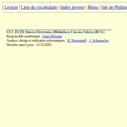
|
Lecture
|
Liste du vocabulaire
|
Index inverse
|
Menu
|
Site de Phili
UCL
|
FLTR
|
Itinera Electronica
|
Bibliotheca Classica Selecta (BCS)
|
Responsable académique :
Alain Meurant
Analyse, design et réalisation informatiques :
B. Maroutaeff
-
J. Schumacher
Dernière mise à jour : 21/12/2005