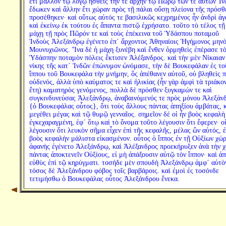
ἔτι μᾶλλον τῷ λόγῳ ἡσθεὶς τήν τε ἀρχὴν τῷ Πώρῳ τῶν τε αὐτῶν Ἰν
ἔδωκεν καὶ ἄλλην ἔτι χώραν πρὸς τῇ πάλαι οὔσῃ πλείονα τῆς πρόσθ
προσέθηκεν· καὶ οὕτως αὐτός τε βασιλικῶς κεχρημένος ἦν ἀνδρὶ ἀ
καὶ ἐκείνῳ ἐκ τούτου ἐς ἅπαντα πιστῷ ἐχρήσατο. τοῦτο τὸ τέλος τῇ
μάχῃ τῇ πρὸς Πῶρόν τε καὶ τοὺς ἐπέκεινα τοῦ Ὑδάσπου ποταμοῦ
Ἰνδοὺς Ἀλεξάνδρῳ ἐγένετο ἐπ´ ἄρχοντος Ἀθηναίοις Ἡγήμονος μην
Μουνυχιῶνος. Ἵνα δὲ ἡ μάχη ξυνέβη καὶ ἔνθεν ὁρμηθεὶς ἐπέρασε τ
Ὑδάσπην ποταμὸν πόλεις ἔκτισεν Ἀλέξανδρος. καὶ τὴν μὲν Νίκαιαν
νίκης τῆς κατ´ Ἰνδῶν ἐπώνυμον ὠνόμασε, τὴν δὲ Βουκεφάλαν ἐς το
ἵππου τοῦ Βουκεφάλα τὴν μνήμην, ὃς ἀπέθανεν αὐτοῦ, οὐ βληθεὶς 
οὐδενός, ἀλλὰ ὑπὸ καύματος τε καὶ ἡλικίας (ἦν γὰρ ἀμφὶ τὰ τριάκο
ἔτη) καματηρὸς γενόμενος, πολλὰ δὲ πρόσθεν ξυγκαμών τε καὶ
συγκινδυνεύσας Ἀλεξάνδρῳ, ἀναβαινόμενός τε πρὸς μόνου Ἀλεξάν
{ὁ Βουκεφάλας οὗτος}, ὅτι τοὺς ἄλλους πάντας ἀπηξίου ἀμβάτας, 
μεγέθει μέγας καὶ τῷ θυμῷ γενναῖος. σημεῖον δέ οἱ ἦν βοὸς κεφαλὴ
ἐγκεχαραγμένη, ἐφ´ ὅτῳ καὶ τὸ ὄνομα τοῦτο λέγουσιν ὅτι ἔφερεν· οἱ
λέγουσιν ὅτι λευκὸν σῆμα εἶχεν ἐπὶ τῆς κεφαλῆς, μέλας ὢν αὐτός, ἐ
βοὸς κεφαλὴν μάλιστα εἰκασμένον. οὗτος ὁ ἵππος ἐν τῇ Οὐξίων χώ
ἀφανὴς ἐγένετο Ἀλεξάνδρῳ, καὶ Ἀλέξανδρος προεκήρυξεν ἀνὰ τὴν 
πάντας ἀποκτενεῖν Οὐξίους, εἰ μὴ ἀπάξουσιν αὐτῷ τὸν ἵππον· καὶ ἀ
εὐθὺς ἐπὶ τῷ κηρύγματι. τοσήδε μὲν σπουδὴ Ἀλεξάνδρῳ ἀμφ´ αὐτὸν
τόσος δὲ Ἀλεξάνδρου φόβος τοῖς βαρβάροις. καὶ ἐμοὶ ἐς τοσόνδε
τετιμήσθω ὁ Βουκεφάλας οὗτος Ἀλεξάνδρου ἕνεκα.