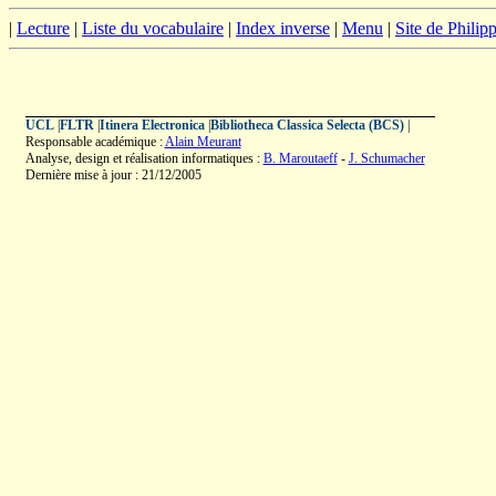
|
Lecture
|
Liste du vocabulaire
|
Index inverse
|
Menu
|
Site de Phili
UCL
|
FLTR
|
Itinera Electronica
|
Bibliotheca Classica Selecta (BCS)
|
Responsable académique :
Alain Meurant
Analyse, design et réalisation informatiques :
B. Maroutaeff
-
J. Schumacher
Dernière mise à jour : 21/12/2005