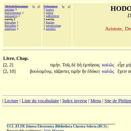
Alphabétiquement
[
«
»
]
Fréquences
[
«
»
]
HODO
καλέσας
3
2
ἱερέων
Καλλίστρατος
1
2
ἱμάτια
D
καλουμένη
1
2
καθιστάναι
καλῶς 2
2 καλῶς
Κάνωβον
1
2
Καρίας
Κανώβου
1
2
καταπλεύσας
Aristote, De
καπήλους
1
2
κατιδὼν
Livre, Chap.
[2, 2]
τιμήν.
Τοῖς
δὲ
δὴ
ἐμπόροις
καλῶς
εἶχε
μ
[2, 10]
βουλομένῳ,
τάξαντες
τιμὴν
ἣν
ἐδόκει
καλῶς
ἔχειν
α
|
Lecture
|
Liste du vocabulaire
|
Index inverse
|
Menu
|
Site de Phili
UCL
|
FLTR
|
Itinera Electronica
|
Bibliotheca Classica Selecta (BCS)
|
Responsable académique :
Alain Meurant