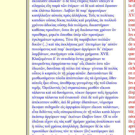
ἐκέλευσεν ἔδωκαν· ὁ δὲ τοῖς ἑτέροις πάλιν ἔδειξεν ἃ
ser
εἰληφὼς εἴη παρὰ τῶν ἑτέρων· οἱ δὲ καὶ αὐτοὶ ἔφασαν
la 
οὐκ ἐλάττω δώσειν. Λαβὼν δὲ παρ´ ἀμφοτέρων
; et
κατήλλαξεν αὐτοὺς πρὸς ἀλλήλους. Τοῖς τε πολίταις
XVI
κατιδὼν οὔσας δίκας πολλὰς καὶ μεγάλας, ἐκ πολλοῦ
pour
χρόνου ἀδικίας οὔσης διὰ πολέμου, δικαστήριον
tout
καθίσας προεῖπεν, ὅσοι ἂν μὴ δικάσωνται χρόνον ὃν
L'e
προέθηκε, μηκέτι ἔσεσθαι ὑπὲρ τῶν προτέρων
les
ἐγκλημάτων κρίσεις. Τότε δὴ παράβολον πολλῶν
d'h
δικῶν 〈...〉 καὶ τὰς ἐκκλήτους μετ´ ἐπιτιμίων ἐφ´ αὑτὸν
de 
ποιούμενος καὶ παρ´ ἑκατέρων ἀργύριον δι´ ἑτέρων
tale
λαμβάνων, συνήγαγεν οὐκ ὀλίγα χρήματα. XVII.
que 
Κλαζομένιοι δ´ ἐν σιτοδείᾳ ὄντες χρημάτων τε
mon
ἀποροῦντες ἐψηφίσαντο παρ´ οἷς ἔλαιόν ἐστι τῶν
de v
ἰδιωτῶν, δανεῖσαι τῇ πόλει ἐπὶ τόκῳ· γίνεται δὲ πολὺς
ric
οὗτος ὁ καρπὸς ἐν τῇ χώρᾳ αὐτῶν. Δανεισάντων δὲ
en r
μισθωσάμενοι πλοῖα ἀπέστειλαν εἰς τὰ ἐμπόρια, ὅθεν
leur
αὐτοῖς ἧκε σῖτος, ὑποθήκης γενομένης τῆς τοῦ ἐλαίου
les
τιμῆς. Ὀφείλοντές 〈τε〉 στρατιώταις μισθὸν εἴκοσι
pro
τάλαντα καὶ οὐ δυνάμενοι, τόκον ἔφερον τοῖς ἡγεμόσι
dis
τέτταρα τάλαντα τοῦ ἐνιαυτοῦ· ἐπεὶ δὲ τοῦ μὲν ἀρχαίου
leu
ἀπέκοπτον οὐθέν, ἀεὶ δὲ μάτην ἐδαπάνων, νόμισμα
avai
ἔκοψαν σιδηροῦν εἰς ἀργυρίου λόγον εἴκοσι ταλάντων,
une 
εἶτα διδόντες τοῖς εὐπορωτάτοις ἐν τῇ πόλει κατὰ λόγον
blé
ἑκάστῳ ἀργύριον παρ´ ἐκείνων ἔλαβον ἴσον. Οἵ τε οὖν
néc
ἰδιῶται εἶχον εἰς τὰς καθ´ ἡμέραν χρείας ἀναλίσκειν καὶ
ils 
ἡ πόλις τοῦ χρέους ἀπηλλάγη. Δεύτερον δὲ ἐκ τῶν
apr
προσόδων ἐκείνοις τόν τε τόκον 〈ὃν〉 κατέφερον ἀεὶ
voya