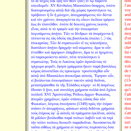
τὸ δὲ τεῖχος οὐκ ἔφη τὸν θεὸν 〈ἐᾶν〉 ἐν τῷ παρόντι
dona
οἰκοδομεῖν. XV. Κόνδαλος Μαυσώλου ὕπαρχος, ὁπότε
l'an
διαπορευομένῳ αὐτῷ διὰ τῆς χώρας προσενέγκοι τις
voy
πρόβατον ἢ ὗν ἢ μόσχον, ἀπογραψάμενος τὸν δόντα
seu
καὶ τὸν χρόνον, ἀπαγαγόντα εἰς οἶκον ἐκέλευε τρέφειν
ven
ἕως ἂν ἐπανέλθοι· ὁπότε δὲ δοκοίη χρόνος ἱκανὸς
Lor
εἶναι, αὐτό τε τὸ τραφὲν καὶ τὴν ἐπικαρπίαν
droi
λογισάμενος ἀπῄτει. Τῶν τε δένδρων τὰ ὑπερέχοντα ἢ
moy
πίπτοντα εἰς τὰς ὁδοὺς τὰς βασιλικὰς ἐπώλει 〈...〉 τὰς
d'e
ἐπικαρπίας. Τῶν δὲ στρατιωτῶν εἴ τις τελευτήσειε,
sol
διαπύλιον ἀπῄτει δραχμὴν τοῦ σώματος· ἅμα τε οὖν
chev
ἐντεῦθεν καὶ ἀργύριον ἐλάμβανεν, ἅμα τε οἱ ἡγεμόνες
lui
οὐ παρεκρούοντο αὐτόν, πότε τετελεύτηκεν ὁ
tond
στρατιώτης. Τούς τε Λυκίους ὁρῶν ἀγαπῶντας τὸ
déc
τρίχωμα φορεῖν, ἔφησε γράμματα ἥκειν παρὰ βασιλέως
vol
κόμας ἀποστεῖλαι εἰς προκόμια· προστετάχθαι οὖν
de 
αὐτῷ ὑπὸ Μαυσώλου ἀποκεῖραι αὐτούς. Ἔφησεν οὖν,
voy
εἰ βούλονται ἐπικεφάλαιον τακτὸν αὐτῷ δοῦναι,
(134
μεταπέμψασθαι ἐκ τῆς Ἑλλάδος κόμην· οἱ δὲ ἀσμένως
ava
ἔδοσαν ὃ ᾔτει, καὶ συνελέγη χρήματα πολλὰ ἀπὸ ὄχλου
qu'i
πολλοῦ. XVI. Ἀριστοτέλης Ῥόδιος ἄρχων Φωκαίας,
l'ad
ἀπορῶν χρημάτων, ὁρῶν στάσεις οὔσας δύο τῶν
s'em
Φωκαίων, λόγους ἐποιήσατο (1349) πρὸς τὴν ἑτέραν
mon
στάσιν ἐν ἀπορρήτοις, φάσκων αὑτῷ διδόναι χρήματα
don
τοὺς ἑτέρους ἐφ´ ᾧ αὐτοῖς τὰ πράγματα ἐγκλῖναι, αὐτὸς
s'a
δὲ μᾶλλον βούλεσθαι παρὰ τούτων λαβεῖν καὶ τὰ περὶ
cito
τὴν πόλιν τούτοις διοικεῖν παραδοῦναι. Ἀκούσαντες δὲ
tort
ταῦτα εὐθέως τὰ χρήματα οἱ παρόντες πορίσαντες ὅσα
ne s