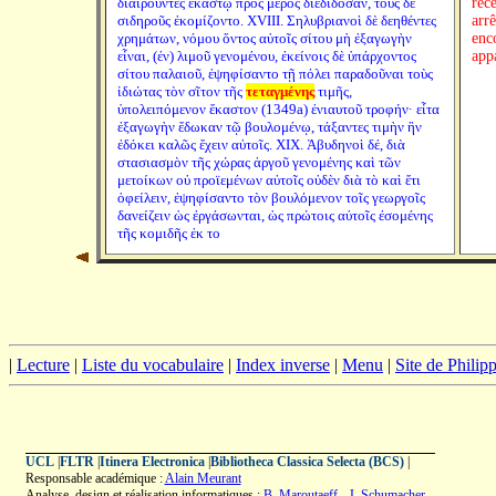
διαιροῦντες ἑκάστῳ πρὸς μέρος διεδίδοσαν, τοὺς δὲ
rec
σιδηροῦς ἐκομίζοντο. XVIII. Σηλυβριανοὶ δὲ δεηθέντες
arrê
χρημάτων, νόμου ὄντος αὐτοῖς σίτου μὴ ἐξαγωγὴν
enco
εἶναι, (ἐν) λιμοῦ γενομένου, ἐκείνοις δὲ ὑπάρχοντος
app
σίτου παλαιοῦ, ἐψηφίσαντο τῇ πόλει παραδοῦναι τοὺς
ἰδιώτας τὸν σῖτον τῆς
τεταγμένης
τιμῆς,
ὑπολειπόμενον ἕκαστον (1349a) ἐνιαυτοῦ τροφήν· εἶτα
ἐξαγωγὴν ἔδωκαν τῷ βουλομένῳ, τάξαντες τιμὴν ἣν
ἐδόκει καλῶς ἔχειν αὐτοῖς. XIX. Ἀβυδηνοὶ δέ, διὰ
στασιασμὸν τῆς χώρας ἀργοῦ γενομένης καὶ τῶν
μετοίκων οὐ προϊεμένων αὐτοῖς οὐδὲν διὰ τὸ καὶ ἔτι
ὀφείλειν, ἐψηφίσαντο τὸν βουλόμενον τοῖς γεωργοῖς
δανείζειν ὡς ἐργάσωνται, ὡς πρώτοις αὐτοῖς ἐσομένης
τῆς κομιδῆς ἐκ το
|
Lecture
|
Liste du vocabulaire
|
Index inverse
|
Menu
|
Site de Phili
UCL
|
FLTR
|
Itinera Electronica
|
Bibliotheca Classica Selecta (BCS)
|
Responsable académique :
Alain Meurant
Analyse, design et réalisation informatiques :
B. Maroutaeff
-
J. Schumacher