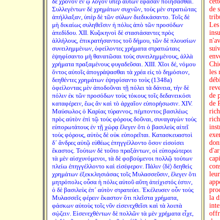
δὲ χρόνον ἐν ᾧ λόγον ὑπὲρ αὐτῶν ἔφασαν ποιήσασθαι.
cet
Συλλεγέντων δὲ χρημάτων συχνῶν, τοὺς μὲν στρατιώτας
de s
ἀπήλλαξαν, ὑπὲρ δὲ τῶν σύλων διεδικάσαντο. Τοῖς δὲ
trib
μὴ δικαίως συληθεῖσιν ἡ πόλις ἀπὸ τῶν προσόδων
Les
ἀπεδίδου. XII. Κυζικηνοὶ δὲ στασιάσαντες πρὸς
ins
ἀλλήλους, ἐπικρατήσαντος τοῦ δήμου, τῶν δὲ πλουσίων
n'av
συνειλημμένων, ὀφείλοντες χρήματα στρατιώταις
sui
ἐψηφίσαντο μὴ θανατῶσαι τοὺς συνειλημμένους, ἀλλὰ
env
χρήματα πραξαμένους φυγαδεῦσαι. XIII. Χῖοι δέ, νόμου
Chio
ὄντος αὐτοῖς ἀπογράψασθαι τὰ χρέα εἰς τὸ δημόσιον,
les
δεηθέντες χρημάτων ἐψηφίσαντο τοὺς (1348a)
débi
ὀφείλοντας μὲν ἀποδοῦναι τῇ πόλει τὰ δάνεια, τὴν δὲ
reve
πόλιν ἐκ τῶν προσόδων τοὺς τόκους τοῖς δεδανεικόσι
de 
καταφέρειν, ἕως ἂν καὶ τὸ ἀρχαῖον εὐπορήσωσιν. XIV.
de P
Μαύσωλος ὁ Καρίας τύραννος, πέμποντος βασιλέως
rich
πρὸς αὐτὸν ἐπὶ τῷ τοὺς φόρους δοῦναι, συναγαγὼν τοὺς
ric
εὐπορωτάτους ἐν τῇ χώρᾳ ἔλεγεν ὅτι ὁ βασιλεὺς αἰτεῖ
ins
τοὺς φόρους, αὐτὸς δὲ οὐκ εὐπορεῖται. Κατασκευαστοὶ
exem
δ´ ἄνδρες αὐτῷ εὐθέως ἐπηγγέλλοντο ὅσον εἰσοίσει
don
ἕκαστος. Τούτων δὲ τοῦτο πραξάντων, οἱ εὐπορώτεροι
d'ar
τὰ μὲν αἰσχυνόμενοι, τὰ δὲ φοβούμενοι πολλῷ τούτων
capi
πλείω ἐπηγγέλλοντο καὶ εἰσέφερον. Πάλιν 〈δὲ〉 δεηθεὶς
con
χρημάτων ἐξεκκλησιάσας τοῖς Μυλασσεῦσιν, ἔλεγεν ὅτι
leur
μητρόπολις οὖσα ἡ πόλις αὐτοῦ αὕτη ἀτείχιστός ἐστιν,
appo
ὁ δὲ βασιλεὺς ἐπ´ αὐτὸν στρατεύει. Ἐκέλευσεν οὖν τοὺς
pro
Μυλασσεῖς φέρειν ἕκαστον ὅτι πλεῖστα χρήματα,
la 
φάσκων αὐτοὺς τοῖς νῦν εἰσενεχθεῖσι καὶ τὰ λοιπὰ
inte
σῴζειν. Εἰσενεχθέντων δὲ πολλῶν τὰ μὲν χρήματα εἶχε,
off