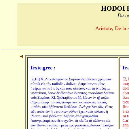
HODOI 
Du te
Aristote, De la 
Texte grec :
Tra
[2,10] X. Λακεδαιμόνιοι Σαμίων δεηθέντων χρήματα
[2,
αὐτοῖς εἰς τὴν κάθοδον δοῦναι, ἐψηφίσαντο μίαν
moy
ἡμέραν καὶ αὐτοὺς καὶ τοὺς οἰκέτας καὶ τὰ ὑποζύγια
dom
νηστεῦσαι, ὅσον δὲ ἐδαπάνα ἕκαστος, τοσοῦτον δοῦναι
chac
τοῖς Σαμίοις. XI. Χαλκηδόνιοι δέ, ξένων ἐν τῇ πόλει
Sam
συχνῶν παρ´ αὐτοῖς γινομένων, ὀφείλοντες αὐτοῖς
tro
μισθὸν οὐκ ἠδύναντο διαλῦσαι. Ἀνήγγειλαν οὖν, εἴ τις
fir
τῶν πολιτῶν ἢ μετοίκων σῦλον ἔχει κατὰ πόλεως ἢ
à ex
ἰδιώτου καὶ βούλεται λαβεῖν, ἀπογράψασθαι.
sa 
Ἀπογραψαμένων δὲ συχνῶν, τὰ πλοῖα τὰ πλέοντα εἰς
Cart
τὸν Πόντον ἐσύλων μετὰ προφάσεως εὐλόγου. Ἔταξαν
appa