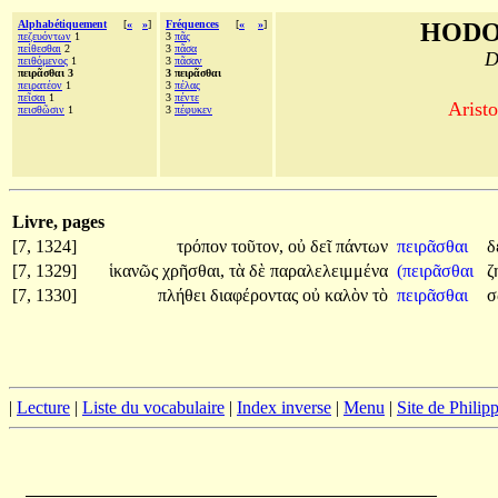
Alphabétiquement
[
«
»
]
Fréquences
[
«
»
]
HODO
πεζευόντων
1
3
πᾶς
πείθεσθαι
2
3
πᾶσα
D
πειθόμενος
1
3
πᾶσαν
πειρᾶσθαι 3
3 πειρᾶσθαι
πειρατέον
1
3
πέλας
πεῖσαι
1
3
πέντε
Aristo
πεισθῶσιν
1
3
πέφυκεν
Livre, pages
[7, 1324]
τρόπον
τοῦτον,
οὐ
δεῖ
πάντων
πειρᾶσθαι
δ
[7, 1329]
ἱκανῶς
χρῆσθαι,
τὰ
δὲ
παραλελειμμένα
(πειρᾶσθαι
ζ
[7, 1330]
πλήθει
διαφέροντας
οὐ
καλὸν
τὸ
πειρᾶσθαι
σ
|
Lecture
|
Liste du vocabulaire
|
Index inverse
|
Menu
|
Site de Phili