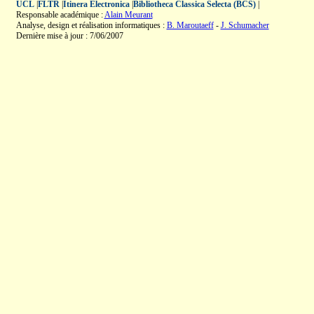
UCL
|
FLTR
|
Itinera Electronica
|
Bibliotheca Classica Selecta (BCS)
|
Responsable académique :
Alain Meurant
Analyse, design et réalisation informatiques :
B. Maroutaeff
-
J. Schumacher
Dernière mise à jour : 7/06/2007