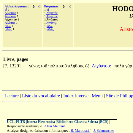
Alphabétiquement
[
«
»
]
Fréquences
[
«
»
]
HODO
αἵ
1
1
αἵ
Αἴγυπτον
1
1
Αἴγυπτόν
D
Αἴγυπτόν
1
1
Αἴγυπτον
Αἰγύπτου 1
1 Αἰγύπτου
Αἰγύπτῳ
1
1
Αἰγύπτῳ
αἰδῶ
1
1
αἰδῶ
Aristo
αἰδὼς
1
1
αἰδὼς
Livre, pages
[7, 1329]
γένος
τοῦ
πολιτικοῦ
πλήθους
ἐξ
Αἰγύπτου:
πολὺ
γὰ
|
Lecture
|
Liste du vocabulaire
|
Index inverse
|
Menu
|
Site de Phili
UCL
|
FLTR
|
Itinera Electronica
|
Bibliotheca Classica Selecta (BCS)
|
Responsable académique :
Alain Meurant
Analyse, design et réalisation informatiques :
B. Maroutaeff
-
J. Schumacher