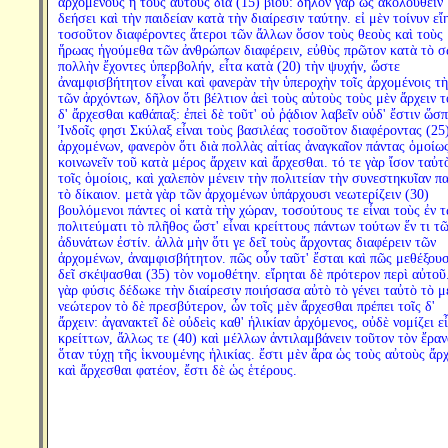
ἀρχομένους ἢ τοὺς αὐτοὺς διὰ (15) βίου: δῆλον γὰρ ὡς ἀκολουθεῖν
δεήσει καὶ τὴν παιδείαν κατὰ τὴν διαίρεσιν ταύτην. εἰ μὲν τοίνυν εἴ
τοσοῦτον διαφέροντες ἅτεροι τῶν ἄλλων ὅσον τοὺς θεοὺς καὶ τοὺς
ἥρωας ἡγούμεθα τῶν ἀνθρώπων διαφέρειν, εὐθὺς πρῶτον κατὰ τὸ 
πολλὴν ἔχοντες ὑπερβολήν, εἶτα κατὰ (20) τὴν ψυχήν, ὥστε
ἀναμφισβήτητον εἶναι καὶ φανερὰν τὴν ὑπεροχὴν τοῖς ἀρχομένοις τὴ
τῶν ἀρχόντων, δῆλον ὅτι βέλτιον ἀεὶ τοὺς αὐτοὺς τοὺς μὲν ἄρχειν τ
δ' ἄρχεσθαι καθάπαξ: ἐπεὶ δὲ τοῦτ' οὐ ῥᾴδιον λαβεῖν οὐδ' ἔστιν ὥσπ
Ἰνδοῖς φησι Σκύλαξ εἶναι τοὺς βασιλέας τοσοῦτον διαφέροντας (25
ἀρχομένων, φανερὸν ὅτι διὰ πολλὰς αἰτίας ἀναγκαῖον πάντας ὁμοίω
κοινωνεῖν τοῦ κατὰ μέρος ἄρχειν καὶ ἄρχεσθαι. τό τε γὰρ ἴσον ταὐτ
τοῖς ὁμοίοις, καὶ χαλεπὸν μένειν τὴν πολιτείαν τὴν συνεστηκυῖαν π
τὸ δίκαιον. μετὰ γὰρ τῶν ἀρχομένων ὑπάρχουσι νεωτερίζειν (30)
βουλόμενοι πάντες οἱ κατὰ τὴν χώραν, τοσούτους τε εἶναι τοὺς ἐν 
πολιτεύματι τὸ πλῆθος ὥστ' εἶναι κρείττους πάντων τούτων ἕν τι τ
ἀδυνάτων ἐστίν. ἀλλὰ μὴν ὅτι γε δεῖ τοὺς ἄρχοντας διαφέρειν τῶν
ἀρχομένων, ἀναμφισβήτητον. πῶς οὖν ταῦτ' ἔσται καὶ πῶς μεθέξουσ
δεῖ σκέψασθαι (35) τὸν νομοθέτην. εἴρηται δὲ πρότερον περὶ αὐτοῦ
γὰρ φύσις δέδωκε τὴν διαίρεσιν ποιήσασα αὐτὸ τὸ γένει ταὐτὸ τὸ μ
νεώτερον τὸ δὲ πρεσβύτερον, ὧν τοῖς μὲν ἄρχεσθαι πρέπει τοῖς δ'
ἄρχειν: ἀγανακτεῖ δὲ οὐδεὶς καθ' ἡλικίαν ἀρχόμενος, οὐδὲ νομίζει εἶ
κρείττων, ἄλλως τε (40) καὶ μέλλων ἀντιλαμβάνειν τοῦτον τὸν ἔραν
ὅταν τύχῃ τῆς ἱκνουμένης ἡλικίας. ἔστι μὲν ἄρα ὡς τοὺς αὐτοὺς ἄρχ
καὶ ἄρχεσθαι φατέον, ἔστι δὲ ὡς ἑτέρους.