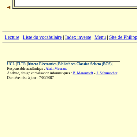
|
Lecture
|
Liste du vocabulaire
|
Index inverse
|
Menu
|
Site de Phili
UCL
|
FLTR
|
Itinera Electronica
|
Bibliotheca Classica Selecta (BCS)
|
Responsable académique :
Alain Meurant
Analyse, design et réalisation informatiques :
B. Maroutaeff
-
J. Schumacher
Dernière mise à jour : 7/06/2007