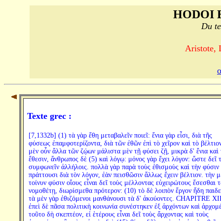
HODOI 
Du te
Aristote, 
Texte grec :
[7,1332b] (1) τὰ γὰρ ἔθη μεταβαλεῖν ποιεῖ: ἔνια γὰρ εἶσι, διὰ τῆς
φύσεως ἐπαμφοτερίζοντα, διὰ τῶν ἐθῶν ἐπὶ τὸ χεῖρον καὶ τὸ βέλτιον
μὲν οὖν ἄλλα τῶν ζῴων μάλιστα μὲν τῇ φύσει ζῇ, μικρὰ δ' ἔνια καὶ 
ἔθεσιν, ἄνθρωπος δὲ (5) καὶ λόγῳ: μόνος γὰρ ἔχει λόγον: ὥστε δεῖ 
συμφωνεῖν ἀλλήλοις. πολλὰ γὰρ παρὰ τοὺς ἐθισμοὺς καὶ τὴν φύσιν
πράττουσι διὰ τὸν λόγον, ἐὰν πεισθῶσιν ἄλλως ἔχειν βέλτιον. τὴν μ
τοίνυν φύσιν οἵους εἶναι δεῖ τοὺς μέλλοντας εὐχειρώτους ἔσεσθαι 
νομοθέτῃ, διωρίσμεθα πρότερον: (10) τὸ δὲ λοιπὸν ἔργον ἤδη παιδε
τὰ μὲν γὰρ ἐθιζόμενοι μανθάνουσι τὰ δ' ἀκούοντες. CHAPITRE XII
ἐπεὶ δὲ πᾶσα πολιτικὴ κοινωνία συνέστηκεν ἐξ ἀρχόντων καὶ ἀρχομ
τοῦτο δὴ σκεπτέον, εἰ ἑτέρους εἶναι δεῖ τοὺς ἄρχοντας καὶ τοὺς