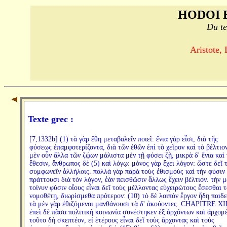
HODOI 
Du te
Aristote, 
Texte grec :
[7,1332b] (1) τὰ γὰρ ἔθη μεταβαλεῖν ποιεῖ: ἔνια γὰρ εἶσι, διὰ τῆς
φύσεως ἐπαμφοτερίζοντα, διὰ τῶν ἐθῶν ἐπὶ τὸ χεῖρον καὶ τὸ βέλτιον
μὲν οὖν ἄλλα τῶν ζῴων μάλιστα μὲν τῇ φύσει ζῇ, μικρὰ δ' ἔνια καὶ 
ἔθεσιν, ἄνθρωπος δὲ (5) καὶ λόγῳ: μόνος γὰρ ἔχει λόγον: ὥστε δεῖ 
συμφωνεῖν ἀλλήλοις. πολλὰ γὰρ παρὰ τοὺς ἐθισμοὺς καὶ τὴν φύσιν
πράττουσι διὰ τὸν λόγον, ἐὰν πεισθῶσιν ἄλλως ἔχειν βέλτιον. τὴν μ
τοίνυν φύσιν οἵους εἶναι δεῖ τοὺς μέλλοντας εὐχειρώτους ἔσεσθαι 
νομοθέτῃ, διωρίσμεθα πρότερον: (10) τὸ δὲ λοιπὸν ἔργον ἤδη παιδε
τὰ μὲν γὰρ ἐθιζόμενοι μανθάνουσι τὰ δ' ἀκούοντες. CHAPITRE XII
ἐπεὶ δὲ πᾶσα πολιτικὴ κοινωνία συνέστηκεν ἐξ ἀρχόντων καὶ ἀρχομ
τοῦτο δὴ σκεπτέον, εἰ ἑτέρους εἶναι δεῖ τοὺς ἄρχοντας καὶ τοὺς