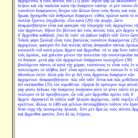
ἀρχομένους ἢ τοὺς αὐτοὺς διὰ (15) βίου: δῆλον γὰρ ὡς ἀκολουθεῖν
δεήσει καὶ τὴν παιδείαν κατὰ τὴν διαίρεσιν ταύτην. εἰ μὲν τοίνυν εἴ
τοσοῦτον διαφέροντες ἅτεροι τῶν ἄλλων ὅσον τοὺς θεοὺς καὶ τοὺς
ἥρωας ἡγούμεθα τῶν ἀνθρώπων διαφέρειν, εὐθὺς πρῶτον κατὰ τὸ 
πολλὴν ἔχοντες ὑπερβολήν, εἶτα κατὰ (20) τὴν ψυχήν, ὥστε
ἀναμφισβήτητον εἶναι καὶ φανερὰν τὴν ὑπεροχὴν τοῖς ἀρχομένοις τὴ
τῶν ἀρχόντων, δῆλον ὅτι βέλτιον ἀεὶ τοὺς αὐτοὺς τοὺς μὲν ἄρχειν τ
δ' ἄρχεσθαι καθάπαξ: ἐπεὶ δὲ τοῦτ' οὐ ῥᾴδιον λαβεῖν οὐδ' ἔστιν ὥσπ
Ἰνδοῖς φησι Σκύλαξ εἶναι τοὺς βασιλέας τοσοῦτον διαφέροντας (25
ἀρχομένων, φανερὸν ὅτι διὰ πολλὰς αἰτίας ἀναγκαῖον πάντας ὁμοίω
κοινωνεῖν τοῦ κατὰ μέρος ἄρχειν καὶ ἄρχεσθαι. τό τε γὰρ ἴσον ταὐτ
τοῖς ὁμοίοις, καὶ χαλεπὸν μένειν τὴν πολιτείαν τὴν συνεστηκυῖαν π
τὸ δίκαιον. μετὰ γὰρ τῶν ἀρχομένων ὑπάρχουσι νεωτερίζειν (30)
βουλόμενοι πάντες οἱ κατὰ τὴν χώραν, τοσούτους τε εἶναι τοὺς ἐν 
πολιτεύματι τὸ πλῆθος ὥστ' εἶναι κρείττους πάντων τούτων ἕν τι τ
ἀδυνάτων ἐστίν. ἀλλὰ μὴν ὅτι γε δεῖ τοὺς ἄρχοντας διαφέρειν τῶν
ἀρχομένων, ἀναμφισβήτητον. πῶς οὖν ταῦτ' ἔσται καὶ πῶς μεθέξουσ
δεῖ σκέψασθαι (35) τὸν νομοθέτην. εἴρηται δὲ πρότερον περὶ αὐτοῦ
γὰρ φύσις δέδωκε τὴν διαίρεσιν ποιήσασα αὐτὸ τὸ γένει ταὐτὸ τὸ μ
νεώτερον τὸ δὲ πρεσβύτερον, ὧν τοῖς μὲν ἄρχεσθαι πρέπει τοῖς δ'
ἄρχειν: ἀγανακτεῖ δὲ οὐδεὶς καθ' ἡλικίαν ἀρχόμενος, οὐδὲ νομίζει εἶ
κρείττων, ἄλλως τε (40) καὶ μέλλων ἀντιλαμβάνειν τοῦτον τὸν ἔραν
ὅταν τύχῃ τῆς ἱκνουμένης ἡλικίας. ἔστι μὲν ἄρα ὡς τοὺς αὐτοὺς ἄρχ
καὶ ἄρχεσθαι φατέον, ἔστι δὲ ὡς ἑτέρους.