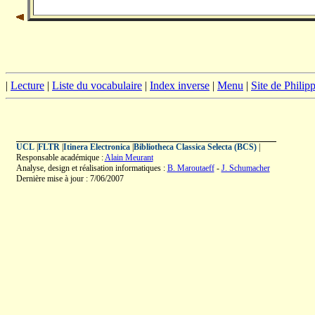
|
Lecture
|
Liste du vocabulaire
|
Index inverse
|
Menu
|
Site de Phili
UCL
|
FLTR
|
Itinera Electronica
|
Bibliotheca Classica Selecta (BCS)
|
Responsable académique :
Alain Meurant
Analyse, design et réalisation informatiques :
B. Maroutaeff
-
J. Schumacher
Dernière mise à jour : 7/06/2007