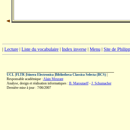
|
Lecture
|
Liste du vocabulaire
|
Index inverse
|
Menu
|
Site de Phili
UCL
|
FLTR
|
Itinera Electronica
|
Bibliotheca Classica Selecta (BCS)
|
Responsable académique :
Alain Meurant
Analyse, design et réalisation informatiques :
B. Maroutaeff
-
J. Schumacher
Dernière mise à jour : 7/06/2007