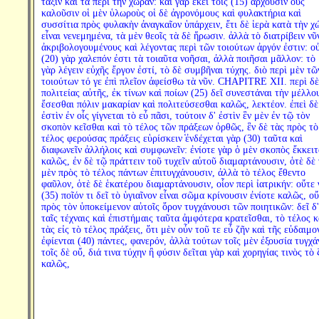
τάξιν καὶ τὰ περὶ τὴν χώραν: καὶ γὰρ ἐκεῖ τοῖς (15) ἄρχουσιν οὓς
καλοῦσιν οἱ μὲν ὑλωροὺς οἱ δὲ ἀγρονόμους καὶ φυλακτήρια καὶ
συσσίτια πρὸς φυλακὴν ἀναγκαῖον ὑπάρχειν, ἔτι δὲ ἱερὰ κατὰ τὴν χ
εἶναι νενεμημένα, τὰ μὲν θεοῖς τὰ δὲ ἥρωσιν. ἀλλὰ τὸ διατρίβειν νῦ
ἀκριβολογουμένους καὶ λέγοντας περὶ τῶν τοιούτων ἀργόν ἐστιν: ο
(20) γὰρ χαλεπόν ἐστι τὰ τοιαῦτα νοῆσαι, ἀλλὰ ποιῆσαι μᾶλλον: τὸ
γὰρ λέγειν εὐχῆς ἔργον ἐστί, τὸ δὲ συμβῆναι τύχης. διὸ περὶ μὲν τῶ
τοιούτων τό γε ἐπὶ πλεῖον ἀφείσθω τὰ νῦν. CHAPITRE XII. περὶ δὲ
πολιτείας αὐτῆς, ἐκ τίνων καὶ ποίων (25) δεῖ συνεστάναι τὴν μέλλο
ἔσεσθαι πόλιν μακαρίαν καὶ πολιτεύσεσθαι καλῶς, λεκτέον. ἐπεὶ δὲ
ἐστὶν ἐν οἷς γίγνεται τὸ εὖ πᾶσι, τούτοιν δ' ἐστὶν ἓν μὲν ἐν τῷ τὸν
σκοπὸν κεῖσθαι καὶ τὸ τέλος τῶν πράξεων ὀρθῶς, ἓν δὲ τὰς πρὸς τὸ
τέλος φερούσας πράξεις εὑρίσκειν ̔ἐνδέχεται γὰρ (30) ταῦτα καὶ
διαφωνεῖν ἀλλήλοις καὶ συμφωνεῖν: ἐνίοτε γὰρ ὁ μὲν σκοπὸς ἔκκειτ
καλῶς, ἐν δὲ τῷ πράττειν τοῦ τυχεῖν αὐτοῦ διαμαρτάνουσιν, ὁτὲ δὲ
μὲν πρὸς τὸ τέλος πάντων ἐπιτυγχάνουσιν, ἀλλὰ τὸ τέλος ἔθεντο
φαῦλον, ὁτὲ δὲ ἑκατέρου διαμαρτάνουσιν, οἷον περὶ ἰατρικήν: οὔτε 
(35) ποῖόν τι δεῖ τὸ ὑγιαῖνον εἶναι σῶμα κρίνουσιν ἐνίοτε καλῶς, οὔ
πρὸς τὸν ὑποκείμενον αὐτοῖς ὅρον τυγχάνουσι τῶν ποιητικῶν: δεῖ δ'
ταῖς τέχναις καὶ ἐπιστήμαις ταῦτα ἀμφότερα κρατεῖσθαι, τὸ τέλος κ
τὰς εἰς τὸ τέλος πράξεις, ὅτι μὲν οὖν τοῦ τε εὖ ζῆν καὶ τῆς εὐδαιμο
ἐφίενται (40) πάντες, φανερόν, ἀλλὰ τούτων τοῖς μὲν ἐξουσία τυγχά
τοῖς δὲ οὔ, διά τινα τύχην ἢ φύσιν δεῖται γὰρ καὶ χορηγίας τινὸς τὸ 
καλῶς,