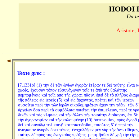
HODOI 
Du te
Aristote, 
Texte grec :
[7,1331b] (1) τὴν δὲ τῶν ὠνίων ἀγορὰν ἑτέραν τε δεῖ ταύτης εἶναι κ
χωρίς, ἔχουσαν τόπον εὐσυνάγωγον τοῖς τε ἀπὸ τῆς θαλάττης
πεμπομένοις καὶ τοῖς ἀπὸ τῆς χώρας πᾶσιν. ἐπεὶ δὲ τὸ πλῆθος διαιρε
τῆς πόλεως εἰς ἱερεῖς (5) καὶ εἰς ἄρχοντας, πρέπει καὶ τῶν ἱερέων
συσσίτια περὶ τὴν τῶν ἱερῶν οἰκοδομημάτων ἔχειν τὴν τάξιν. τῶν δ'
ἀρχείων ὅσα περὶ τὰ συμβόλαια ποιεῖται τὴν ἐπιμέλειαν, περί τε γρ
δικῶν καὶ τὰς κλήσεις καὶ τὴν ἄλλην τὴν τοιαύτην διοίκησιν, ἔτι δὲ
τὴν ἀγορανομίαν καὶ τὴν καλουμένην (10) ἀστυνομίαν, πρὸς ἀγορᾷ 
δεῖ καὶ συνόδῳ τινὶ κοινῇ κατεσκευάσθαι, τοιοῦτος δ' ὁ περὶ τὴν
ἀναγκαίαν ἀγοράν ἐστι τόπος: ἐνσχολάζειν μὲν γὰρ τὴν ἄνω τίθεμεν
ταύτην δὲ πρὸς τὰς ἀναγκαίας πράξεις. μεμιμῆσθαι δὲ χρὴ τὴν εἰρη