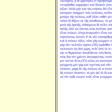
νεωτέροις, ἡ δὲ φρόνησις ἐν πρεσβυτέρο
νενεμῆσθαι συμφέρειν καὶ δίκαιόν ἐστιν:
ἀξίαν. ἀλλὰ μὴν καὶ τὰς κτήσεις δεῖ εἶ
εὐπορίαν ὑπάρχειν τοῖς πολίταις, πολῖτ
μετέχει τῆς πόλεως, οὐδ' ἄλλο οὐθὲν γέ
τοῦτο δὲ δῆλον ἐκ τῆς ὑποθέσεως: τὸ μ
μετὰ τῆς ἀρετῆς, εὐδαίμονα δὲ πόλιν οὐκ
αὐτῆς, ἀλλ' εἰς πάντας τοὺς πολίτας. φαν
εἶναι τούτων, εἴπερ ἀναγκαῖον εἶναι τ
περιοίκους. λοιπὸν δ' ἐκ τῶν καταριθμ
καὶ ἡ τούτων τάξις. οὔτε γὰρ γεωργὸν 
γὰρ τῶν πολιτῶν πρέπει (30) τιμᾶσθαι τ
πολιτικὸν εἰς δύο μέρη, τοῦτ' ἐστὶ τό τ
τήν τε θεραπείαν ἀποδιδόναι τοῖς θεοῖς
τοὺς διὰ τὸν χρόνον ἀπειρηκότας, τούτ
μὲν τοίνυν ἄνευ (35) πόλις οὐ συνίστατ
γεωργοὺς μὲν γὰρ καὶ τεχνίτας καὶ πᾶν 
πόλεσιν, μέρη δὲ τῆς πόλεως τό τε ὁπλι
δὴ τούτων ἕκαστον, τὸ μὲν ἀεὶ τὸ δὲ κ
οὐ νῦν οὐδὲ νεωστὶ τοῦτ' εἶναι γνώριμο