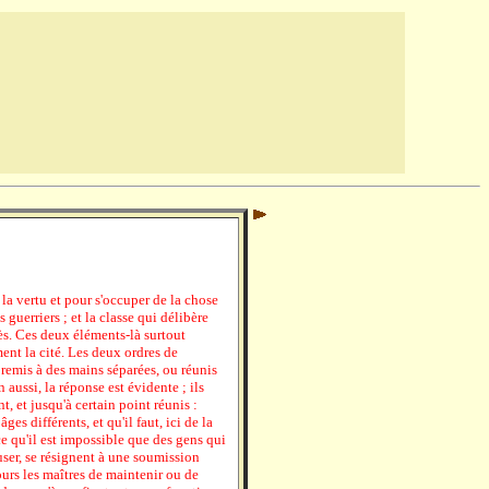
 la vertu et pour s'occuper de la chose
 guerriers ; et la classe qui délibère
ocès. Ces deux éléments-là surtout
ent la cité. Les deux ordres de
 remis à des mains séparées, ou réunis
aussi, la réponse est évidente ; ils
t, et jusqu'à certain point réunis :
ges différents, et qu'il faut, ici de la
ce qu'il est impossible que des gens qui
user, se résignent à une soumission
ours les maîtres de maintenir ou de