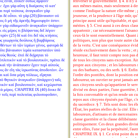
ις εἶναὶ, ἔοικεν οὕτως ἀμφοῖν
renverser le gouvernement. § 4. Il n'y a
 ἔχει γὰρ αὕτη ἡ διαίρεσις τὸ κατ'
aux mêmes mains, mais seulement à des 
ναι περὶ τούτους. ἀναγκαῖον γὰρ
comme l'indique la nature elle-même ; p
αι δὲ οὗτοι. τὸ γὰρ (20) βάναυσον οὐ
jeunesse, et la prudence à l'âge mûr, qu'
νος ὃ μὴ τῆς ἀρετῆς δημιουργόν ἐστιν.
principe aussi utile qu'équitable, et qu
ὲν γὰρ εὐδαιμονεῖν ἀναγκαῖον ὑπάρχειν
mérites. § 5. C'est aussi à ces deux cla
 εἰς μέρος τι βλέψαντας δεῖ λέγειν
appartenir ; car nécessairement l'aisanc
ερὸν (25) δὲ καὶ ὅτι δεῖ τὰς κτήσεις
ceux-là le sont essentiellement. Quant à l
οὺς γεωργοὺς δούλους ἢ βαρβάρους
politiques, non plus que toute autre cl
ηθέντων τὸ τῶν ἱερέων γένος. φανερὰ δὲ
de la vertu. C'est une conséquence évi
οὔτε βάναυσον ἱερέα καταστατέον ὑπὸ
réside exclusivement dans la vertu ; et p
οὺς θεούς: ἐπεὶ δὲ διῄρηται τὸ
heureuse, il faut tenir compte non pas
ε ὁπλιτικὸν καὶ τὸ βουλευτικόν, πρέπει δὲ
de tous les citoyens sans exception. Ain
 καὶ τὴν ἀνάπαυσιν ἔχειν περὶ αὐτοὺς
propre aux citoyens ; et les laboureurs
οις ἂν εἴη τὰς ἱερωσύνας ἀποδοτέον. ὧν
ou des barbares, ou des serfs. § 6. Enfin
αι καὶ ὅσα μέρη πόλεως, εἴρηται
l'ordre des pontifes, dont la position e
τὸ θητικὸν ἀναγκαῖον (ὑπάρχειν) ταῖς
laboureur, un ouvrier ne peut jamais arr
τικὸν καὶ βουλευτικόν, καὶ κεχώρισται
aux citoyens seuls qu'appartient le serv
ατὰ μέρος. CHAPITRE IX (40) ἔοικε δὲ
divisé en deux parties, l'une guerrière, 
ν τοῖς περὶ πολιτείας φιλοσοφοῦσιν,
la fois convenable et qu'on rende un cul
repos aux citoyens épuisés par l'âge, c'e
du sacerdoce. § 7. Tels sont donc les é
l'État, les parties réelles de la cité. Ell
laboureurs, d'artisans et de mercenaires 
classe guerrière et la classe délibérant
politiquement. Ces deux grandes divisi
entre elles, l'une par la perpétuité, l'aut
CHAPITRE IX. § 1. Ce n'est point du re