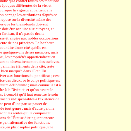
 donc qu'à confier toutes ces fonctions
époques différentes de la vie, et
uisque la vigueur appartient à la
on partage les attributions d'après ce
i repose sur la diversité même des
sses que les biens-fonds doivent
e doit être acquise aux citoyens, et
'artisan, il n'a pas de droits
asse étrangère aux nobles occupations
dente de nos principes. Le bonheur
our dire d'une cité qu'elle est
 de quelques-uns de ses membres, mais
si, les propriétés appartiendront en
 seront nécessairement ou des esclaves,
 parmi les éléments de la cité, reste
st bien marquée dans l'État. Un
iver aux fonctions du pontificat ; c'est
ice des dieux; or le corps politique est
l'autre délibérante ; mais comme il est à
te à la Divinité, et qu'on assure le
st à ceux-là qu'il faut remettre le soin
léments indispensables à l'existence de
e ne peut d'une part se passer de
de tout genre ; mais d'autre part, la
e sont les seules qui la composent
ons de l'État se distinguent encore
re par l'alternative des fonctions.
ste, en philosophie politique, une