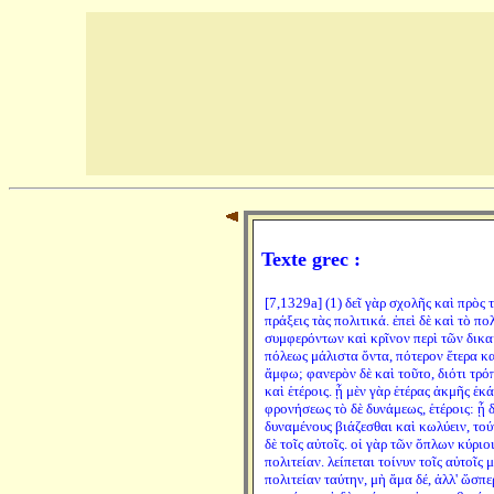
Texte grec :
[7,1329a] (1) δεῖ γὰρ σχολῆς καὶ πρὸς τ
πράξεις τὰς πολιτικά. ἐπεὶ δὲ καὶ τὸ π
συμφερόντων καὶ κρῖνον περὶ τῶν δικαί
πόλεως μάλιστα ὄντα, πότερον ἕτερα κα
ἄμφω; φανερὸν δὲ καὶ τοῦτο, διότι τρόπ
καὶ ἑτέροις. ᾗ μὲν γὰρ ἑτέρας ἀκμῆς ἑκά
φρονήσεως τὸ δὲ δυνάμεως, ἑτέροις: ᾗ δ
δυναμένους βιάζεσθαι καὶ κωλύειν, τού
δὲ τοῖς αὐτοῖς. οἱ γὰρ τῶν ὅπλων κύριοι
πολιτείαν. λείπεται τοίνυν τοῖς αὐτοῖς
πολιτείαν ταύτην, μὴ ἅμα δέ, ἀλλ' ὥσπε