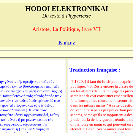
HODOI ELEKTRONIKAI
Du texte à l'hypertexte
Aristote, La Politique, livre VII
Κρήτην
Traduction française :
ὴν γένεσιν τῆς ἀρετῆς καὶ πρὸς τὰς
[7,1329a] il faut du loisir pour acquérir
ολεμικὸν καὶ τὸ βουλευόμενον περὶ τῶν
publique. § 3. Reste encore la classe des
ων ἐνυπάρχει καὶ μέρη φαίνεται τῆς (5)
sur les affaires de l'État et juge les pr
ὶ ταῦτα θετέον ἢ τοῖς αὐτοῖς ἀποδοτέον
semblent devoir constituer essentiellem
ον μέν τινα τοῖς αὐτοῖς τρόπον δέ τινα
fonctions qui les concernent, seront-ils
τερον τῶν ἔργων, καὶ τὸ μὲν δεῖται
dans les mêmes mains ? A cette question 
ὲ τῶν ἀδυνάτων (10) ἐστὶ τοὺς
doivent être séparés jusqu'à certain poin
τους ὑπομένειν ἀρχομένους ἀεί, ταύτῃ
séparés, parce qu'ils se rapportent à des â
 καὶ μένειν ἢ μὴ μένειν κύριοι τὴν
prudence, là de la vigueur ; réunis, par
 μὲν ἀμφοτέροις ἀποδιδόναι τὴν
ont la force en main et qui peuvent en 
ρ πέφυκεν ἡ (15) μὲν δύναμις ἐν
éternelle. Les citoyens armés sont touj