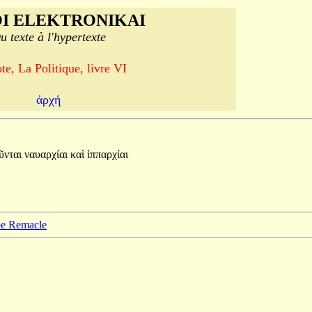
I ELEKTRONIKAI
u texte à l'hypertexte
te, La Politique, livre VI
ἀρχή
ῦνται
ναυαρχίαι
καὶ
ἱππαρχίαι
ppe Remacle