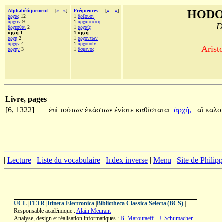
Alphabétiquement
[
«
»
]
Fréquences
[
«
»
]
HODO
ἀρχὰς
12
1
ἄρξουσι
ἄρχειν
9
1
ἀρχαιοτάτη
D
ἄρχεσθαι
2
1
ἀρχαῖς
ἀρχή 1
1 ἀρχή
ἀρχὴ
2
1
ἀρχόντων
ἀρχὴν
4
1
ἄρχουσιν
Aristo
ἀρχήν
3
1
ἄσμενος
Livre, pages
[6, 1322]
ἐπὶ
τούτων
ἑκάστων
ἐνίοτε
καθίσταται
ἀρχή,
αἳ
καλο
|
Lecture
|
Liste du vocabulaire
|
Index inverse
|
Menu
|
Site de Phili
UCL
|
FLTR
|
Itinera Electronica
|
Bibliotheca Classica Selecta (BCS)
|
Responsable académique :
Alain Meurant
Analyse, design et réalisation informatiques :
B. Maroutaeff
-
J. Schumacher