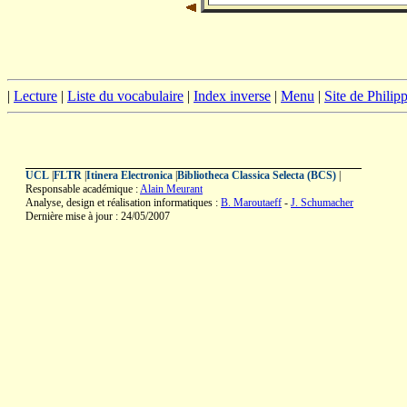
|
Lecture
|
Liste du vocabulaire
|
Index inverse
|
Menu
|
Site de Phili
UCL
|
FLTR
|
Itinera Electronica
|
Bibliotheca Classica Selecta (BCS)
|
Responsable académique :
Alain Meurant
Analyse, design et réalisation informatiques :
B. Maroutaeff
-
J. Schumacher
Dernière mise à jour : 24/05/2007