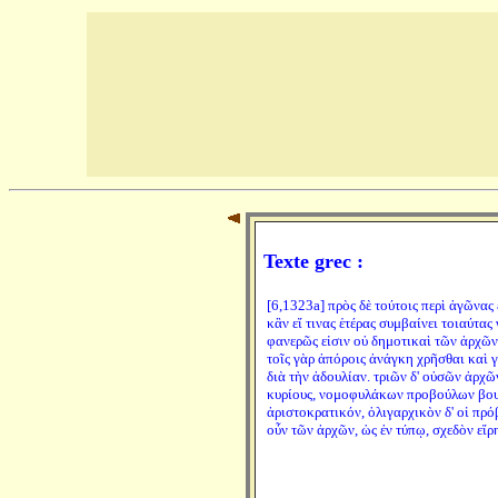
Texte grec :
[6,1323a] πρὸς δὲ τούτοις περὶ ἀγῶνας
κἂν εἴ τινας ἑτέρας συμβαίνει τοιαύτας
φανερῶς εἰσιν οὐ δημοτικαὶ τῶν ἀρχῶν
τοῖς γὰρ ἀπόροις ἀνάγκη χρῆσθαι καὶ 
διὰ τὴν ἀδουλίαν. τριῶν δ' οὐσῶν ἀρχῶν
κυρίους, νομοφυλάκων προβούλων βου
ἀριστοκρατικόν, ὀλιγαρχικὸν δ' οἱ πρό
οὖν τῶν ἀρχῶν, ὡς ἐν τύπῳ, σχεδὸν εἴρ