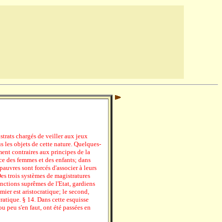
strats chargés de veiller aux jeux
s les objets de cette nature. Quelques-
ent contraires aux principes de la
ce des femmes et des enfants; dans
 pauvres sont forcés d'associer à leurs
Des trois systèmes de magistratures
fonctions suprêmes de l'Etat, gardiens
mier est aristocratique; le second,
ratique. § 14. Dans cette esquisse
ou peu s'en faut, ont été passées en