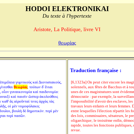
HODOI ELEKTRONIKAI
Du texte à l'hypertexte
Aristote, La Politique, livre VI
θεωρίας
Traduction française :
 ἐπιμέλεια γυμνικοὺς καὶ Διονυσιακούς,
[6,1323a] On peut citer encore les magi
 γίνεσθαι
θεωρίας
. τούτων δ' ἔνιαι
solennels, aux fêtes de Bacchus et à tou
, οἷον γυναικονομία καὶ παιδονομία:
unes de ces magistratures sont évidemm
γυναιξὶ καὶ παισὶν ὥσπερ ἀκολούθοις
démocratie : par exemple, la surveillan
 καθ' ἃς αἱροῦνταί τινες ἀρχὰς τὰς
l'impossibilité d'avoir des esclaves, les
λῆς, οἱ μὲν νομοφύλακες
travaux leurs enfants et leurs femmes. 
βουλοι, βουλὴ δὲ δημοτικόν. περὶ μὲν
entre lesquelles l'élection répartit les 
ηται περὶ πασῶν.
des lois, commissaires, sénateurs, le pre
oligarchique; le troisième enfin, démoc
rapide, toutes les fonctions publiques, 
revue.