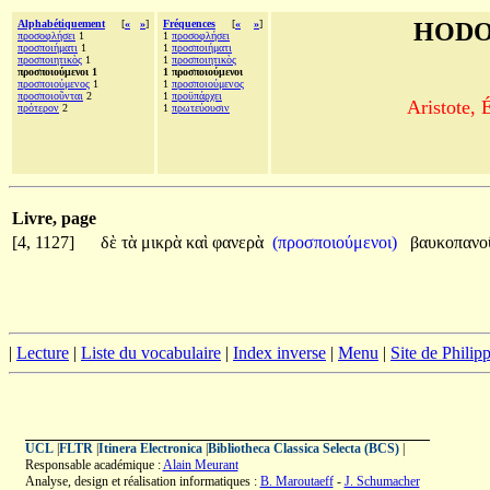
Alphabétiquement
[
«
»
]
Fréquences
[
«
»
]
HODO
προσοφλήσει
1
1
προσοφλήσει
προσποιήματι
1
1
προσποιήματι
προσποιητικὸς
1
1
προσποιητικὸς
προσποιούμενοι 1
1 προσποιούμενοι
προσποιούμενος
1
1
προσποιούμενος
προσποιοῦνται
2
1
προϋπάρχει
Aristote, 
πρότερον
2
1
πρωτεύουσιν
Livre, page
[4, 1127]
δὲ
τὰ
μικρὰ
καὶ
φανερὰ
(προσποιούμενοι)
βαυκοπανο
|
Lecture
|
Liste du vocabulaire
|
Index inverse
|
Menu
|
Site de Phili
UCL
|
FLTR
|
Itinera Electronica
|
Bibliotheca Classica Selecta (BCS)
|
Responsable académique :
Alain Meurant
Analyse, design et réalisation informatiques :
B. Maroutaeff
-
J. Schumacher