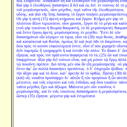
πῶς ἐλαχίστου. Ἀναγκαῖον δὴ καὶ ἐλευθέριον τὸν μεγαλοπρεπῆ εἶναι
Καὶ γὰρ ὁ ἐλευθέριος δαπανήσει ἃ δεῖ καὶ ὡς δεῖ· ἐν τούτοις δὲ τὸ 
τοῦ μεγαλοπρεποῦς, οἷον μέγεθος, περὶ ταῦτα τῆς ἐλευθεριότητος
οὔσης, καὶ ἀπὸ τῆς ἴσης δαπάνης τὸ ἔργον ποιήσει μεγαλοπρεπέστε
Οὐ γὰρ ἡ αὐτὴ (15) ἀρετὴ κτήματος καὶ ἔργου. Κτῆμα μὲν γὰρ τὸ
πλείστου ἄξιον τιμιώτατον, οἷον χρυσός, ἔργον δὲ τὸ μέγα καὶ καλό
(τοῦ γὰρ τοιούτου ἡ θεωρία θαυμαστή, τὸ δὲ μεγαλοπρεπὲς θαυμασ
καὶ ἔστιν ἔργου ἀρετή, μεγαλοπρέπεια, ἐν μεγέθει. Ἔστι δὲ τῶν
δαπανημάτων οἷα λέγομεν τὰ τίμια, οἷον τὰ (20) περὶ θεούς, ἀναθή
καὶ κατασκευαὶ καὶ θυσίαι, ὁμοίως δὲ καὶ περὶ πᾶν τὸ δαιμόνιον, κα
ὅσα πρὸς τὸ κοινὸν εὐφιλοτίμητά ἐστιν, οἷον εἴ που χορηγεῖν οἴοντα
δεῖν λαμπρῶς ἢ τριηραρχεῖν ἢ καὶ ἑστιᾶν τὴν πόλιν. Ἐν ἅπασι δ᾽ ὥ
εἴρηται, καὶ πρὸς τὸν πράττοντα ἀναφέρεται τὸ τίς (25) ὢν καὶ τίνω
ὑπαρχόντων· ἄξια γὰρ δεῖ τούτων εἶναι, καὶ μὴ μόνον τῷ ἔργῳ ἀλλὰ
τῷ ποιοῦντι πρέπειν. Διὸ πένης μὲν οὐκ ἂν εἴη μεγαλοπρεπής· οὐ γὰ
ἔστιν ἀφ᾽ ὧν πολλὰ δαπανήσει πρεπόντως· ὁ δ᾽ ἐπιχειρῶν ἠλίθιος· 
τὴν ἀξίαν γὰρ καὶ τὸ δέον, κατ᾽ ἀρετὴν δὲ τὸ ὀρθῶς. Πρέπει (30) δὲ
(καὶ) οἷς τοιαῦτα προϋπάρχει δι᾽ αὐτῶν ἢ τῶν προγόνων ἢ ὧν αὐτοῖ
μέτεστιν, καὶ τοῖς εὐγενέσι καὶ τοῖς ἐνδόξοις καὶ ὅσα τοιαῦτα· πάντ
ταῦτα μέγεθος ἔχει καὶ ἀξίωμα. Μάλιστα μὲν οὖν τοιοῦτος ὁ
μεγαλοπρεπής, καὶ ἐν τοῖς τοιούτοις δαπανήμασιν ἡ μεγαλοπρέπεια,
ὥσπερ (35) εἴρηται· μέγιστα γὰρ καὶ ἐντιμότατα·