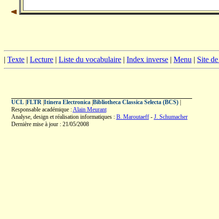
|
Texte
|
Lecture
|
Liste du vocabulaire
|
Index inverse
|
Menu
|
Site d
UCL
|
FLTR
|
Itinera Electronica
|
Bibliotheca Classica Selecta (BCS)
|
Responsable académique :
Alain Meurant
Analyse, design et réalisation informatiques :
B. Maroutaeff
-
J. Schumacher
Dernière mise à jour : 21/05/2008