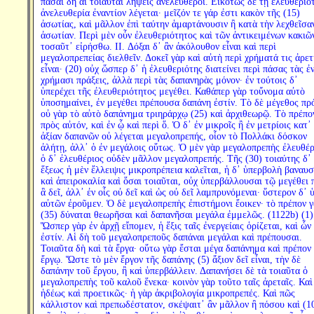
πᾶσαι δὴ αἱ τοιαῦται λήψεις ἀνελεύθεροι. Εἰκότως δὲ τῇ ἐλευθεριό
ἀνελευθερία ἐναντίον λέγεται· μεῖζόν τε γάρ ἐστι κακὸν τῆς (15)
ἀσωτίας, καὶ μᾶλλον ἐπὶ ταύτην ἁμαρτάνουσιν ἢ κατὰ τὴν λεχθεῖσα
ἀσωτίαν. Περὶ μὲν οὖν ἐλευθεριότητος καὶ τῶν ἀντικειμένων κακιῶ
τοσαῦτ᾽ εἰρήσθω. II. Δόξαι δ᾽ ἂν ἀκόλουθον εἶναι καὶ περὶ
μεγαλοπρεπείας διελθεῖν. Δοκεῖ γὰρ καὶ αὐτὴ περὶ χρήματά τις ἀρετ
εἶναι· (20) οὐχ ὥσπερ δ᾽ ἡ ἐλευθεριότης διατείνει περὶ πάσας τὰς ἐ
χρήμασι πράξεις, ἀλλὰ περὶ τὰς δαπανηρὰς μόνον· ἐν τούτοις δ᾽
ὑπερέχει τῆς ἐλευθεριότητος μεγέθει. Καθάπερ γὰρ τοὔνομα αὐτὸ
ὑποσημαίνει, ἐν μεγέθει πρέπουσα δαπάνη ἐστίν. Τὸ δὲ μέγεθος πρό
οὐ γὰρ τὸ αὐτὸ δαπάνημα τριηράρχῳ (25) καὶ ἀρχιθεωρῷ. Τὸ πρέπο
πρὸς αὐτόν, καὶ ἐν ᾧ καὶ περὶ ὅ. Ὁ δ᾽ ἐν μικροῖς ἢ ἐν μετρίοις κατ᾽
ἀξίαν δαπανῶν οὐ λέγεται μεγαλοπρεπής, οἷον τὸ Πολλάκι δόσκον
ἀλήτῃ, ἀλλ᾽ ὁ ἐν μεγάλοις οὕτως. Ὁ μὲν γὰρ μεγαλοπρεπὴς ἐλευθέρ
ὁ δ᾽ ἐλευθέριος οὐδὲν μᾶλλον μεγαλοπρεπής. Τῆς (30) τοιαύτης δ᾽
ἕξεως ἡ μὲν ἔλλειψις μικροπρέπεια καλεῖται, ἡ δ᾽ ὑπερβολὴ βαναυσ
καὶ ἀπειροκαλία καὶ ὅσαι τοιαῦται, οὐχ ὑπερβάλλουσαι τῷ μεγέθει 
ἃ δεῖ, ἀλλ᾽ ἐν οἷς οὐ δεῖ καὶ ὡς οὐ δεῖ λαμπρυνόμεναι· ὕστερον δ᾽ 
αὐτῶν ἐροῦμεν. Ὁ δὲ μεγαλοπρεπὴς ἐπιστήμονι ἔοικεν· τὸ πρέπον 
(35) δύναται θεωρῆσαι καὶ δαπανῆσαι μεγάλα ἐμμελῶς. (1122b) (1)
Ὥσπερ γὰρ ἐν ἀρχῇ εἴπομεν, ἡ ἕξις ταῖς ἐνεργείαις ὁρίζεται, καὶ ὧν
ἐστίν. Αἱ δὴ τοῦ μεγαλοπρεποῦς δαπάναι μεγάλαι καὶ πρέπουσαι.
Τοιαῦτα δὴ καὶ τὰ ἔργα· οὕτω γὰρ ἔσται μέγα δαπάνημα καὶ πρέπον
ἔργῳ. Ὥστε τὸ μὲν ἔργον τῆς δαπάνης (5) ἄξιον δεῖ εἶναι, τὴν δὲ
δαπάνην τοῦ ἔργου, ἢ καὶ ὑπερβάλλειν. Δαπανήσει δὲ τὰ τοιαῦτα ὁ
μεγαλοπρεπὴς τοῦ καλοῦ ἕνεκα· κοινὸν γὰρ τοῦτο ταῖς ἀρεταῖς. Καὶ 
ἡδέως καὶ προετικῶς· ἡ γὰρ ἀκριβολογία μικροπρεπές. Καὶ πῶς
κάλλιστον καὶ πρεπωδέστατον, σκέψαιτ᾽ ἂν μᾶλλον ἢ πόσου καὶ (1