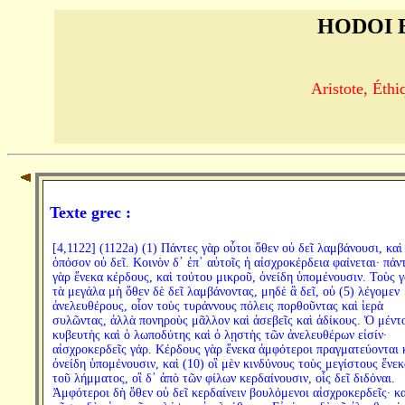
HODOI 
Aristote, Éth
Texte grec :
[4,1122] (1122a) (1) Πάντες γὰρ οὗτοι ὅθεν οὐ δεῖ λαμβάνουσι, καὶ
ὁπόσον οὐ δεῖ. Κοινὸν δ᾽ ἐπ᾽ αὐτοῖς ἡ αἰσχροκέρδεια φαίνεται· πάν
γὰρ ἕνεκα κέρδους, καὶ τούτου μικροῦ, ὀνείδη ὑπομένουσιν. Τοὺς 
τὰ μεγάλα μὴ ὅθεν δὲ δεῖ λαμβάνοντας, μηδὲ ἃ δεῖ, οὐ (5) λέγομεν
ἀνελευθέρους, οἷον τοὺς τυράννους πόλεις πορθοῦντας καὶ ἱερὰ
συλῶντας, ἀλλὰ πονηροὺς μᾶλλον καὶ ἀσεβεῖς καὶ ἀδίκους. Ὁ μέντ
κυβευτὴς καὶ ὁ λωποδύτης καὶ ὁ λῃστὴς τῶν ἀνελευθέρων εἰσίν·
αἰσχροκερδεῖς γάρ. Κέρδους γὰρ ἕνεκα ἀμφότεροι πραγματεύονται 
ὀνείδη ὑπομένουσιν, καὶ (10) οἳ μὲν κινδύνους τοὺς μεγίστους ἕνεκ
τοῦ λήμματος, οἳ δ᾽ ἀπὸ τῶν φίλων κερδαίνουσιν, οἷς δεῖ διδόναι.
Ἀμφότεροι δὴ ὅθεν οὐ δεῖ κερδαίνειν βουλόμενοι αἰσχροκερδεῖς· κα