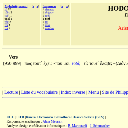
Alphabétiquement
[
«
»
]
Fréquences
[
«
»
]
HODO
τὸ
82
1
τλάμων
τόδε
3
1
τλήμων
D
τοδὶ
1
1
τοδὶ
τοδί 1
1 τοδί
τόθ
2
1
τοί
τοί
1
1
τοία
Aris
τοι
7
1
τοιαῦτα
Vers
[950-999]
πῶς
τοῦτ᾽
ἔχει;
~ποῦ
μοι
τοδί;
τίς
τοῦτ᾽
ἔλαβε;
~(Διόνυ
|
Lecture
|
Liste du vocabulaire
|
Index inverse
|
Menu
|
Site de Phili
UCL
|
FLTR
|
Itinera Electronica
|
Bibliotheca Classica Selecta (BCS)
|
Responsable académique :
Alain Meurant
Analyse, design et réalisation informatiques :
B. Maroutaeff
-
J. Schumacher