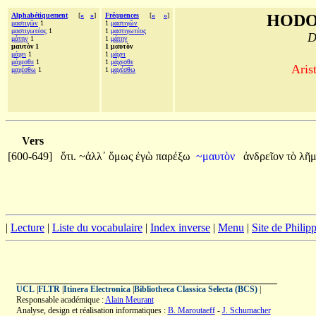
Alphabétiquement
[
«
»
]
Fréquences
[
«
»
]
HODO
μαστιγῶν
1
1
μαστιγῶν
μαστιγωτέος
1
1
μαστιγωτέος
D
μάτην
1
1
μάτην
μαυτὸν 1
1 μαυτὸν
μάχει
1
1
μάχει
μάχεσθε
1
1
μάχεσθε
Aris
μαχέσθω
1
1
μαχέσθω
Vers
[600-649]
ὅτι.
~ἀλλ᾽
ὅμως
ἐγὼ
παρέξω
~μαυτὸν
ἀνδρεῖον
τὸ
λῆ
|
Lecture
|
Liste du vocabulaire
|
Index inverse
|
Menu
|
Site de Phili
UCL
|
FLTR
|
Itinera Electronica
|
Bibliotheca Classica Selecta (BCS)
|
Responsable académique :
Alain Meurant
Analyse, design et réalisation informatiques :
B. Maroutaeff
-
J. Schumacher