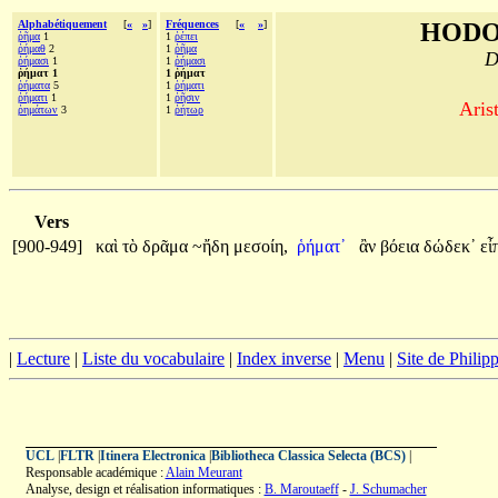
Alphabétiquement
[
«
»
]
Fréquences
[
«
»
]
HODO
ῥῆμα
1
1
ῥέπει
ῥήμαθ
2
1
ῥῆμα
D
ῥήμασι
1
1
ῥήμασι
ῥήματ 1
1 ῥήματ
ῥήματα
5
1
ῥήματι
ῥήματι
1
1
ῥῆσιν
Aris
ῥημάτων
3
1
ῥήτωρ
Vers
[900-949]
καὶ
τὸ
δρᾶμα
~ἤδη
μεσοίη,
ῥήματ᾽
ἂν
βόεια
δώδεκ᾽
εἶ
|
Lecture
|
Liste du vocabulaire
|
Index inverse
|
Menu
|
Site de Phili
UCL
|
FLTR
|
Itinera Electronica
|
Bibliotheca Classica Selecta (BCS)
|
Responsable académique :
Alain Meurant
Analyse, design et réalisation informatiques :
B. Maroutaeff
-
J. Schumacher