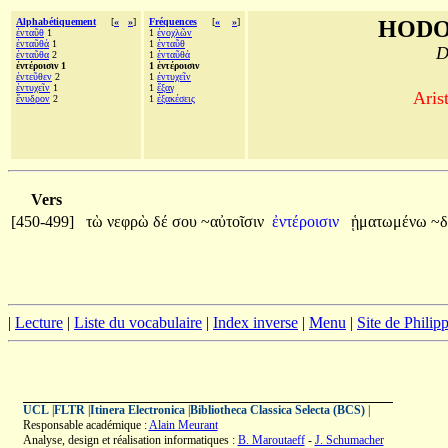
Alphabétiquement
[
«
»
]
Fréquences
[
«
»
]
HODO
ἐνταῦθ
1
1
ἐνοχλῶν
ἐνταῦθά
1
1
ἐνταῦθ
D
ἐνταῦθα
2
1
ἐνταῦθά
ἐντέροισιν 1
1 ἐντέροισιν
ἐντεῦθεν
2
1
ἐντυχεῖν
ἐντυχεῖν
1
1
ἔξαγ
Aris
ἔνυδρον
2
1
ἐξακέσεις
Vers
[450-499]
τὼ
νεφρὼ
δέ
σου
~αὐτοῖσιν
ἐντέροισιν
ᾑματωμένω
~δ
|
Lecture
|
Liste du vocabulaire
|
Index inverse
|
Menu
|
Site de Phili
UCL
|
FLTR
|
Itinera Electronica
|
Bibliotheca Classica Selecta (BCS)
|
Responsable académique :
Alain Meurant
Analyse, design et réalisation informatiques :
B. Maroutaeff
-
J. Schumacher