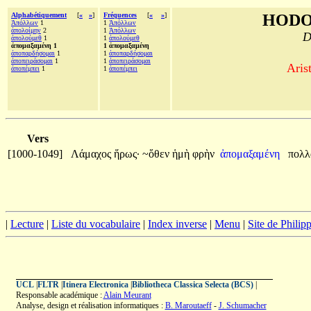
Alphabétiquement
[
«
»
]
Fréquences
[
«
»
]
HODO
Ἁπόλλων
1
1
Ἀπόλλων
ἀπολοίμην
2
1
Ἁπόλλων
D
ἀπολούμεθ
1
1
ἀπολούμεθ
ἀπομαξαμένη 1
1 ἀπομαξαμένη
ἀποπαρδήσομαι
1
1
ἀποπαρδήσομαι
ἀποπειράσομαι
1
1
ἀποπειράσομαι
Aris
ἀποπέμπει
1
1
ἀποπέμπει
Vers
[1000-1049]
Λάμαχος
ἥρως·
~ὅθεν
ἡμὴ
φρὴν
ἀπομαξαμένη
πολ
|
Lecture
|
Liste du vocabulaire
|
Index inverse
|
Menu
|
Site de Phili
UCL
|
FLTR
|
Itinera Electronica
|
Bibliotheca Classica Selecta (BCS)
|
Responsable académique :
Alain Meurant
Analyse, design et réalisation informatiques :
B. Maroutaeff
-
J. Schumacher