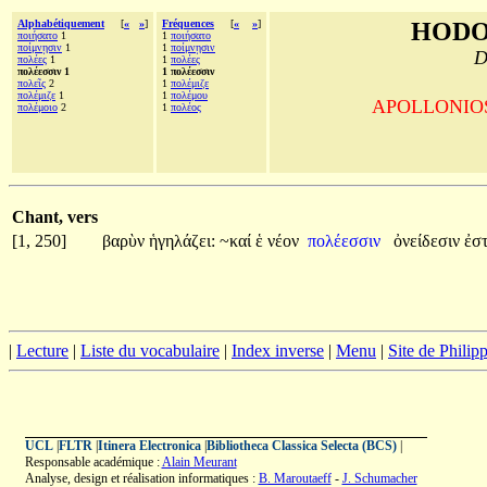
Alphabétiquement
[
«
»
]
Fréquences
[
«
»
]
HODO
ποιήσατο
1
1
ποιήσατο
ποίμνῃσιν
1
1
ποίμνῃσιν
D
πολέες
1
1
πολέες
πολέεσσιν 1
1 πολέεσσιν
πολεῖς
2
1
πολέμιζε
πολέμιζε
1
1
πολέμου
APOLLONIOS d
πολέμοιο
2
1
πολέος
Chant, vers
[1, 250]
βαρὺν
ἡγηλάζει:
~καί
ἑ
νέον
πολέεσσιν
ὀνείδεσιν
ἐστ
|
Lecture
|
Liste du vocabulaire
|
Index inverse
|
Menu
|
Site de Phili
UCL
|
FLTR
|
Itinera Electronica
|
Bibliotheca Classica Selecta (BCS)
|
Responsable académique :
Alain Meurant
Analyse, design et réalisation informatiques :
B. Maroutaeff
-
J. Schumacher