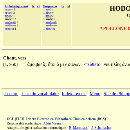
Alphabétiquement
[
«
»
]
Fréquences
[
«
»
]
HODO
πέτρην
1
1
πεσὼν
πέτρης
3
1
πέτρην
D
πέτρῃς
1
1
πέτρῃς
πεύθετο 1
1 πεύθετο
πευθόμεθ
1
1
πευθόμεθ
πεύθοντο
1
1
πεύθοντο
APOLLONIOS d
πέφαται
1
1
πέφαται
Chant, vers
[1, 950]
ἀμοιβαδίς:
ἤτοι
ὁ
μέν
σφεων
~πεύθετο
ναυτιλίης
ἄνυσ
|
Lecture
|
Liste du vocabulaire
|
Index inverse
|
Menu
|
Site de Phili
UCL
|
FLTR
|
Itinera Electronica
|
Bibliotheca Classica Selecta (BCS)
|
Responsable académique :
Alain Meurant
Analyse, design et réalisation informatiques :
B. Maroutaeff
-
J. Schumacher