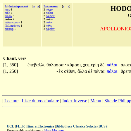
Alphabétiquement
[
«
»
]
Fréquences
[
«
»
]
HODO
πάις
4
2
πάγχυ
παῖς
1
2
παῖδα
D
παισὶν
1
2
παίδων
πάλαι 2
2 πάλαι
παλαιγενέων
1
2
πάλιν
Παλαιμόνιος
1
2
πάλῳ
APOLLONIOS d
παλάμῃ
1
2
πάμπαν
Chant, vers
[1, 350]
ἐπέβαλλε
θάλασσα
~κύμασι,
χειμερίη
δὲ
πάλαι
ἀποέ
[1, 250]
~ἐκ
σέθεν,
ἄλλα
δὲ
πάντα
πάλαι
θρεπ
|
Lecture
|
Liste du vocabulaire
|
Index inverse
|
Menu
|
Site de Phili
UCL
|
FLTR
|
Itinera Electronica
|
Bibliotheca Classica Selecta (BCS)
|
Responsable académique :
Alain Meurant