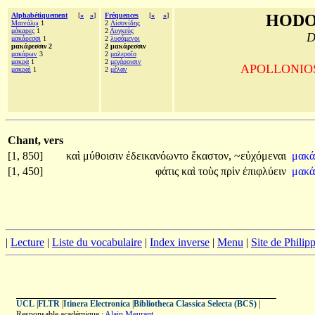
Alphabétiquement
[
«
»
]
Fréquences
[
«
»
]
HODO
Μαινάλῳ
1
2
Λἰσονίδης
μάκαρες
1
2
Λυγκεὺς
D
μακάρεσσι
1
2
λυσάμενοι
μακάρεσσιν 2
2 μακάρεσσιν
μακάρων
3
2
μαλεροῖο
μακρὰ
1
2
μεγάροισιν
APOLLONIOS d
μακραὶ
1
2
μέλαν
Chant, vers
[1, 850]
καὶ
μύθοισιν
ἐδεικανόωντο
ἕκαστον,
~εὐχόμεναι
μακά
[1, 450]
φάτις
καὶ
τοὺς
πρὶν
ἐπιφλύειν
μακά
|
Lecture
|
Liste du vocabulaire
|
Index inverse
|
Menu
|
Site de Phili
UCL
|
FLTR
|
Itinera Electronica
|
Bibliotheca Classica Selecta (BCS)
|
Responsable académique :
Alain Meurant