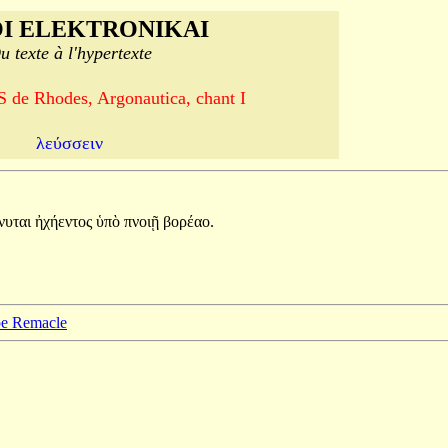
I ELEKTRONIKAI
u texte à l'hypertexte
e Rhodes, Argonautica, chant I
λεύσσειν
νυται
ἠχήεντος
ὑπὸ
πνοιῇ
βορέαο.
ppe Remacle