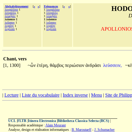
Alphabétiquement
[
«
»
]
Fréquences
[
«
»
]
HODO
λευγαλέοιο
1
1
λευγαλέοιο
λευγαλέῳ
1
1
λευγαλέῳ
D
λευκῇσιν
1
1
λευκῇσιν
λεύσσειν 1
1 λεύσσειν
λεῦσσον
1
1
λεῦσσον
λεχαίην
1
1
λεχαίην
APOLLONIOS d
λεχέεσσι
1
1
λεχέεσσι
Chant, vers
[1, 1300]
~ὧν
ἑτέρη,
θάμβος
περιώσιον
ἀνδράσι
λεύσσειν,
~κί
|
Lecture
|
Liste du vocabulaire
|
Index inverse
|
Menu
|
Site de Phili
UCL
|
FLTR
|
Itinera Electronica
|
Bibliotheca Classica Selecta (BCS)
|
Responsable académique :
Alain Meurant
Analyse, design et réalisation informatiques :
B. Maroutaeff
-
J. Schumacher