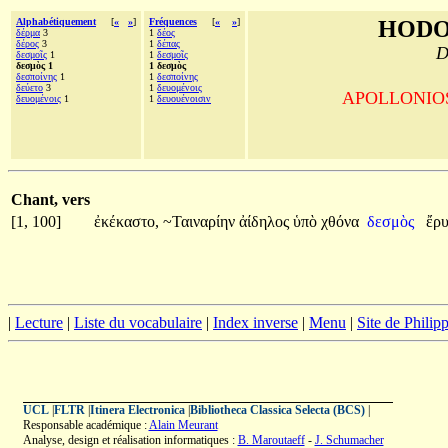
Alphabétiquement
[
«
»
]
Fréquences
[
«
»
]
HODO
δέρμα
3
1
δέος
δέρος
3
1
δέπας
D
δεσμοῖς
1
1
δεσμοῖς
δεσμὸς 1
1 δεσμὸς
δεσποίνης
1
1
δεσποίνης
δεύετο
3
1
δευομένοις
APOLLONIOS d
δευομένοις
1
1
δευουένοισιν
Chant, vers
[1, 100]
ἐκέκαστο,
~Ταιναρίην
ἀίδηλος
ὑπὸ
χθόνα
δεσμὸς
ἔρυ
|
Lecture
|
Liste du vocabulaire
|
Index inverse
|
Menu
|
Site de Phili
UCL
|
FLTR
|
Itinera Electronica
|
Bibliotheca Classica Selecta (BCS)
|
Responsable académique :
Alain Meurant
Analyse, design et réalisation informatiques :
B. Maroutaeff
-
J. Schumacher