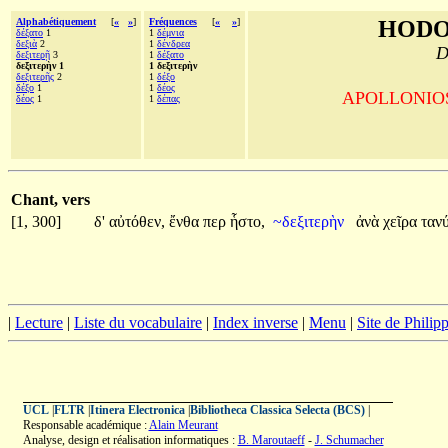
Alphabétiquement
[
«
»
]
Fréquences
[
«
»
]
HODO
δέξατο
1
1
δέμνια
δεξιὰ
2
1
δένδρεα
D
δεξιτερῇ
3
1
δέξατο
δεξιτερὴν 1
1 δεξιτερὴν
δεξιτερῆς
2
1
δέξο
δέξο
1
1
δέος
APOLLONIOS d
δέος
1
1
δέπας
Chant, vers
[1, 300]
δ'
αὐτόθεν,
ἔνθα
περ
ἧστο,
~δεξιτερὴν
ἀνὰ
χεῖρα
ταν
|
Lecture
|
Liste du vocabulaire
|
Index inverse
|
Menu
|
Site de Phili
UCL
|
FLTR
|
Itinera Electronica
|
Bibliotheca Classica Selecta (BCS)
|
Responsable académique :
Alain Meurant
Analyse, design et réalisation informatiques :
B. Maroutaeff
-
J. Schumacher