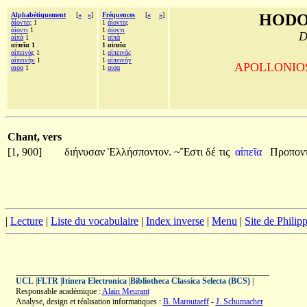
Alphabétiquement
[
«
»
]
Fréquences
[
«
»
]
HODO
ἀίοντες
1
1
ἀίοντες
ἀίοντι
1
1
ἀίοντι
D
αἰπὰ
1
1
αἰπὰ
αἰπεῖα 1
1 αἰπεῖα
αἰπεινὰς
1
1
αἰπεινὰς
αἰπεινὴν
1
1
αἰπεινὴν
APOLLONIOS d
αισα
1
1
αισα
Chant, vers
[1, 900]
διήνυσαν
Ἑλλήσποντον.
~Ἔστι
δέ
τις
αἰπεῖα
Προπον
|
Lecture
|
Liste du vocabulaire
|
Index inverse
|
Menu
|
Site de Phili
UCL
|
FLTR
|
Itinera Electronica
|
Bibliotheca Classica Selecta (BCS)
|
Responsable académique :
Alain Meurant
Analyse, design et réalisation informatiques :
B. Maroutaeff
-
J. Schumacher