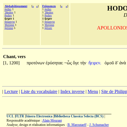
Alphabétiquement
[
«
»
]
Fréquences
[
«
»
]
HODO
ἠείδει
1
1
ἠείδει
Ἤειδεν
1
1
Ἤειδεν
D
ἤειδεν
1
1
ἤειδεν
ἤειρεν 1
1 ἤειρεν
ἠείροντο
1
1
ἠείροντο
Ἠελίοιο
1
1
Ἠελίοιο
APOLLONIOS d
ἠελίοιο
5
1
ἠέλιον
Chant, vers
[1, 1200]
προτόνων
ἐρύσηται:
~ὧς
ὅγε
τὴν
ἤειρεν.
ὁμοῦ
δ'
ἀνὰ
|
Lecture
|
Liste du vocabulaire
|
Index inverse
|
Menu
|
Site de Phili
UCL
|
FLTR
|
Itinera Electronica
|
Bibliotheca Classica Selecta (BCS)
|
Responsable académique :
Alain Meurant
Analyse, design et réalisation informatiques :
B. Maroutaeff
-
J. Schumacher