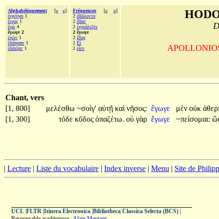
Alphabétiquement
[
«
»
]
Fréquences
[
«
»
]
HODO
ἐγχείῃσι
1
2
ἐβάλοντο
ἔγχος
1
2
ἔβαν
D
ἐγὼ
4
2
ἐγγυάλιξεν
ἔγωγε 2
2 ἔγωγε
ἐγών
1
2
ἕδος
ἐδάησαν
1
2
Εἰ
APOLLONIOS d
ἐδάιξαν
1
2
εἶεν
Chant, vers
[1, 800]
μελέσθω
~σοίγ'
αὐτῇ
καὶ
νῆσος:
ἔγωγε
μὲν
οὐκ
ἀθερ
[1, 300]
τόδε
κῦδος
ὀπαζέτω.
οὐ
γὰρ
ἔγωγε
~πείσομαι:
ὥ
|
Lecture
|
Liste du vocabulaire
|
Index inverse
|
Menu
|
Site de Phili
UCL
|
FLTR
|
Itinera Electronica
|
Bibliotheca Classica Selecta (BCS)
|
Responsable académique :
Alain Meurant