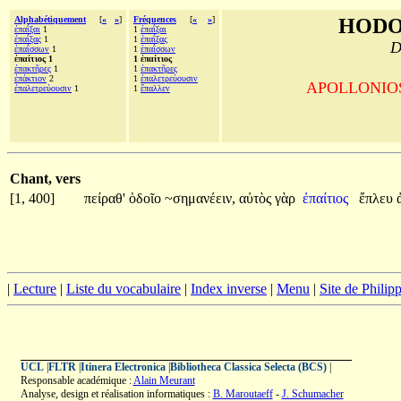
Alphabétiquement
[
«
»
]
Fréquences
[
«
»
]
HODO
ἐπαΐξαι
1
1
ἐπαΐξαι
ἐπαΐξας
1
1
ἐπαΐξας
D
ἐπαΐσσων
1
1
ἐπαΐσσων
ἐπαίτιος 1
1 ἐπαίτιος
ἐπακτῆρες
1
1
ἐπακτῆρες
ἐπάκτιον
2
1
ἐπαλετρεύουσιν
APOLLONIOS d
ἐπαλετρεύουσιν
1
1
ἔπαλλεν
Chant, vers
[1, 400]
πείραθ'
ὁδοῖο
~σημανέειν,
αὐτὸς
γὰρ
ἐπαίτιος
ἔπλευ
|
Lecture
|
Liste du vocabulaire
|
Index inverse
|
Menu
|
Site de Phili
UCL
|
FLTR
|
Itinera Electronica
|
Bibliotheca Classica Selecta (BCS)
|
Responsable académique :
Alain Meurant
Analyse, design et réalisation informatiques :
B. Maroutaeff
-
J. Schumacher