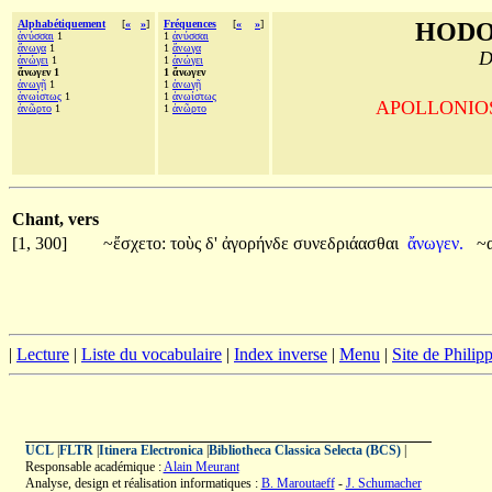
Alphabétiquement
[
«
»
]
Fréquences
[
«
»
]
HODO
ἀνύσσαι
1
1
ἀνύσσαι
ἄνωγα
1
1
ἄνωγα
D
ἀνώγει
1
1
ἀνώγει
ἄνωγεν 1
1 ἄνωγεν
ἀνωγῇ
1
1
ἀνωγῇ
ἀνωίστως
1
1
ἀνωίστως
APOLLONIOS d
ἀνῶρτο
1
1
ἀνῶρτο
Chant, vers
[1, 300]
~ἔσχετο:
τοὺς
δ'
ἀγορήνδε
συνεδριάασθαι
ἄνωγεν.
~
|
Lecture
|
Liste du vocabulaire
|
Index inverse
|
Menu
|
Site de Phili
UCL
|
FLTR
|
Itinera Electronica
|
Bibliotheca Classica Selecta (BCS)
|
Responsable académique :
Alain Meurant
Analyse, design et réalisation informatiques :
B. Maroutaeff
-
J. Schumacher