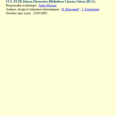
UCL
|
FLTR
|
Itinera Electronica
|
Bibliotheca Classica Selecta (BCS)
|
Responsable académique :
Alain Meurant
Analyse, design et réalisation informatiques :
B. Maroutaeff
-
J. Schumacher
Dernière mise à jour : 25/05/2005