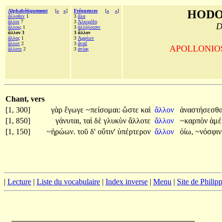
Alphabétiquement
[
«
»
]
Fréquences
[
«
»
]
HODO
ἄλλοθεν
1
3
ἅλα
ἄλλοι
7
3
Ἀλκιμέδη
D
ἄλλοις
1
3
ἀλλήλοισιν
ἄλλον 3
3 ἄλλον
ἄλλος
1
3
Ἀμφίων
ἄλλοτ
2
3
ἄναξ
APOLLONIOS d
ἄλλοτε
2
3
ἀνίας
Chant, vers
[1, 300]
γὰρ
ἔγωγε
~πείσομαι:
ὥστε
καὶ
ἄλλον
ἀναστήσεσθ
[1, 850]
γάνυται,
ταὶ
δὲ
γλυκὺν
ἄλλοτε
ἄλλον
~καρπὸν
ἀμέ
[1, 150]
~ἡρώων.
τοῦ
δ'
οὔτιν'
ὑπέρτερον
ἄλλον
ὀίω,
~νόσφι
|
Lecture
|
Liste du vocabulaire
|
Index inverse
|
Menu
|
Site de Phili