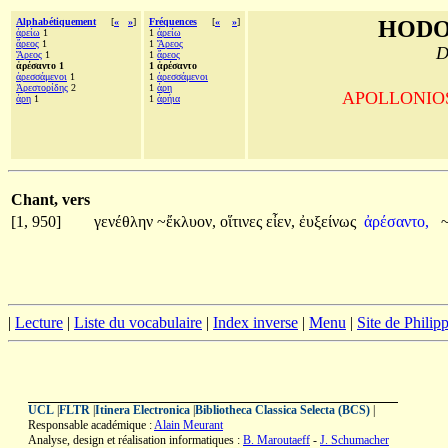
Alphabétiquement
[
«
»
]
Fréquences
[
«
»
]
HODO
ἀρείω
1
1
ἀρείω
ἄρεος
1
1
Ἄρεος
D
Ἄρεος
1
1
ἄρεος
ἀρέσαντο 1
1 ἀρέσαντο
ἀρεσσάμενοι
1
1
ἀρεσσάμενοι
Ἀρεστορίδης
2
1
ἀρη
APOLLONIOS d
ἀρη
1
1
ἀρήια
Chant, vers
[1, 950]
γενέθλην
~ἔκλυον,
οἵτινες
εἶεν,
ἐυξείνως
ἀρέσαντο,
|
Lecture
|
Liste du vocabulaire
|
Index inverse
|
Menu
|
Site de Phili
UCL
|
FLTR
|
Itinera Electronica
|
Bibliotheca Classica Selecta (BCS)
|
Responsable académique :
Alain Meurant
Analyse, design et réalisation informatiques :
B. Maroutaeff
-
J. Schumacher