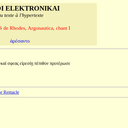
I ELEKTRONIKAI
u texte à l'hypertexte
e Rhodes, Argonautica, chant I
ἀρέσαντο
~καί
σφεας
εἰρεσίῃ
πέπιθον
προτέρωσε
ppe Remacle