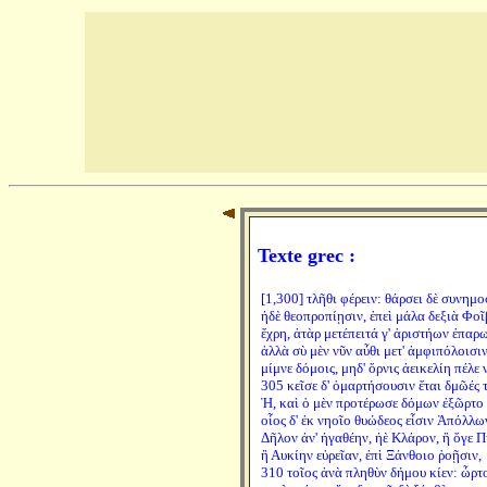
Texte grec :
[1,300] τλῆθι φέρειν: θάρσει δὲ συνημ
ἠδὲ θεοπροπίῃσιν, ἐπεὶ μάλα δεξιὰ Φοῖ
ἔχρη, ἀτὰρ μετέπειτά γ' ἀριστήων ἐπαρ
ἀλλὰ σὺ μὲν νῦν αὖθι μετ' ἀμφιπόλοισι
μίμνε δόμοις, μηδ' ὄρνις ἀεικελίη πέλε 
305 κεῖσε δ' ὁμαρτήσουσιν ἔται δμῶές τ
Ἠ, καὶ ὁ μὲν προτέρωσε δόμων ἐξῶρτο 
οἷος δ' ἐκ νηοῖο θυώδεος εἶσιν Ἀπόλλω
Δῆλον ἀν' ἠγαθέην, ἠὲ Κλάρον, ἢ ὅγε Π
ἢ Αυκίην εὐρεῖαν, ἐπὶ Ξάνθοιο ῥοῇσιν,
310 τοῖος ἀνὰ πληθὺν δήμου κίεν: ὦρτο