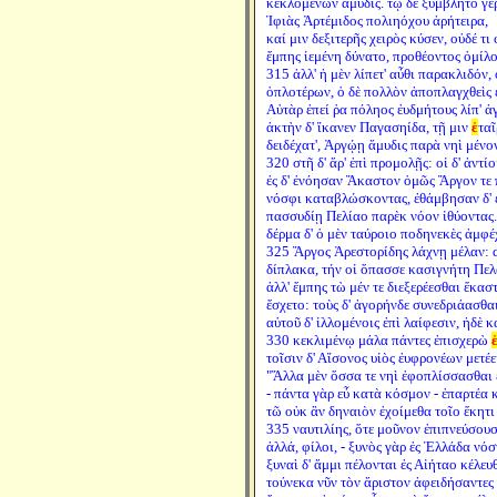
κεκλομένων ἄμυδις. τῷ δὲ ξύμβλητο γε
Ἰφιὰς Ἀρτέμιδος πολιηόχου ἀρήτειρα,
καί μιν δεξιτερῆς χειρὸς κύσεν, οὐδέ τι
ἔμπης ἱεμένη δύνατο, προθέοντος ὁμίλο
315 ἀλλ' ἡ μὲν λίπετ' αὖθι παρακλιδόν,
ὁπλοτέρων, ὁ δὲ πολλὸν ἀποπλαγχθεὶς 
Αὐτὰρ ἐπεί ῥα πόληος ἐυδμήτους λίπ' ἀγ
ἀκτὴν δ' ἵκανεν Παγασηίδα, τῇ μιν
ἑ
ταῖ
δειδέχατ', Ἀργῴῃ ἄμυδις παρὰ νηὶ μένον
320 στῆ δ' ἄρ' ἐπὶ προμολῇς: οἱ δ' ἀντί
ἐς δ' ἐνόησαν Ἄκαστον ὁμῶς Ἄργον τε
νόσφι καταβλώσκοντας, ἐθάμβησαν δ' 
πασσυδίῃ Πελίαο παρὲκ νόον ἰθύοντας.
δέρμα δ' ὁ μὲν ταύροιο ποδηνεκὲς ἀμφέ
325 Ἄργος Ἀρεστορίδης λάχνῃ μέλαν: 
δίπλακα, τήν οἱ ὄπασσε κασιγνήτη Πελ
ἀλλ' ἔμπης τὼ μέν τε διεξερέεσθαι ἕκασ
ἔσχετο: τοὺς δ' ἀγορήνδε συνεδριάασθα
αὐτοῦ δ' ἰλλομένοις ἐπὶ λαίφεσιν, ἠδὲ κ
330 κεκλιμένῳ μάλα πάντες ἐπισχερὼ
τοῖσιν δ' Αἴσονος υἱὸς ἐυφρονέων μετέε
"Ἄλλα μὲν ὅσσα τε νηὶ ἐφοπλίσσασθαι 
- πάντα γὰρ εὖ κατὰ κόσμον - ἐπαρτέα κ
τῶ οὐκ ἂν δηναιὸν ἐχοίμεθα τοῖο ἕκητι
335 ναυτιλίης, ὅτε μοῦνον ἐπιπνεύσουσ
ἀλλά, φίλοι, - ξυνὸς γὰρ ἐς Ἑλλάδα νό
ξυναὶ δ' ἄμμι πέλονται ἐς Αἰήταο κέλευθ
τούνεκα νῦν τὸν ἄριστον ἀφειδήσαντες 