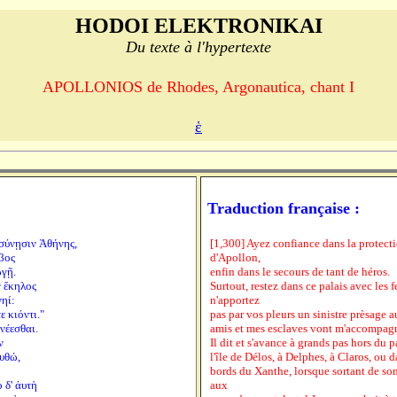
HODOI ELEKTRONIKAI
Du texte à l'hypertexte
APOLLONIOS de Rhodes, Argonautica, chant I
ἑ
Traduction française :
οσύνῃσιν Ἀθήνης,
[1,300] Ayez confiance dans la protecti
βος
d'Apollon,
ωγῇ.
enfin dans le secours de tant de héros.
ν ἕκηλος
Surtout, restez dans ce palais avec les
νηί:
n'apportez
ε κιόντι."
pas par vos pleurs un sinistre prèsage 
νέεσθαι.
amis et mes esclaves vont m'accompagn
ν
Il dit et s'avance à grands pas hors du 
υθώ,
l'île de Délos, à Delphes, à Claros, ou d
bords du Xanthe, lorsque sortant de son
 δ' ἀυτὴ
aux