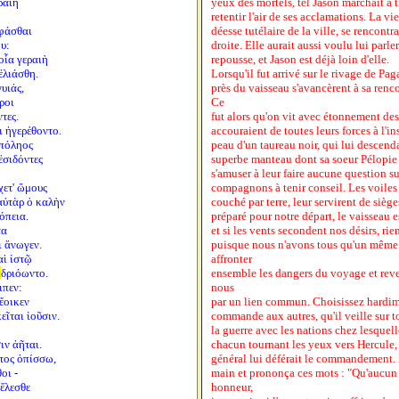
ραιὴ
yeux des mortels, tel Jason marchait à t
retentir l'air de ses acclamations. La vie
 φάσθαι
déesse tutélaire de la ville, se rencontr
υ:
droite. Elle aurait aussi voulu lui parler
 οἷα γεραιὴ
repousse, et Jason est déjà loin d'elle.
ἐλιάσθη.
Lorsqu'il fut arrivé sur le rivage de Pa
υιάς,
près du vaisseau s'avancèrent à sa renco
ροι
Ce
τες.
fut alors qu'on vit avec étonnement desc
οι ἠγερέθοντο.
accouraient de toutes leurs forces à l'in
 πόληος
peau d'un taureau noir, qui lui descenda
ἐσιδόντες
superbe manteau dont sa soeur Pélopie lu
s'amuser à leur faire aucune question sur
χετ' ὤμους
compagnons à tenir conseil. Les voiles e
αὐτὰρ ὁ καλὴν
couché par terre, leur servirent de siège
όπεια.
préparé pour notre départ, le vaisseau e
τα
et si les vents secondent nos désirs, ri
ι ἄνωγεν.
puisque nous n'avons tous qu'un même
αὶ ἱστῷ
affronter
ἑ
δριόωντο.
ensemble les dangers du voyage et reve
ιπεν:
nous
ἔοικεν
par un lien commun. Choisissez hardimen
εῖται ἰοῦσιν.
commande aux autres, qu'il veille sur tou
la guerre avec les nations chez lesquel
ιν ἀῆται.
chacun tournant les yeux vers Hercule, 
στος ὀπίσσω,
général lui déférait le commandement. Le
οι -
main et prononça ces mots : "Qu'aucun 
ἕλεσθε
honneur,