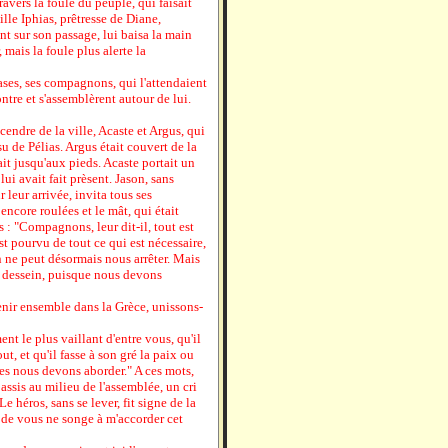
ravers la foule du peuple, qui faisait
ille Iphias, prêtresse de Diane,
ant sur son passage, lui baisa la main
, mais la foule plus alerte la
gases, ses compagnons, qui l'attendaient
ntre et s'assemblèrent autour de lui.
endre de la ville, Acaste et Argus, qui
su de Pélias. Argus était couvert de la
it jusqu'aux pieds. Acaste portait un
i avait fait prèsent. Jason, sans
 leur arrivée, invita tous ses
ncore roulées et le mât, qui était
s : "Compagnons, leur dit-il, tout est
st pourvu de tout ce qui est nécessaire,
en ne peut désormais nous arrêter. Mais
 dessein, puisque nous devons
nir ensemble dans la Grèce, unissons-
t le plus vaillant d'entre vous, qu'il
t, et qu'il fasse à son gré la paix ou
les nous devons aborder." A ces mots,
assis au milieu de l'assemblée, un cri
 héros, sans se lever, fit signe de la
de vous ne songe à m'accorder cet