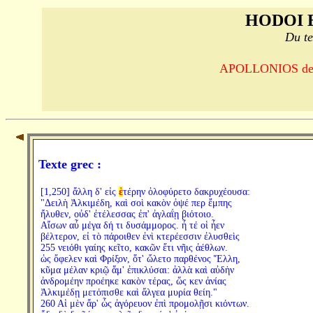
HODOI 
Du te
APOLLONIOS de R
Texte grec :
[1,250] ἄλλη δ' εἰς
ἑ
τέρην ὀλοφύρετο δακρυχέουσα:
"Δειλὴ Ἀλκιμέδη, καὶ σοὶ κακὸν ὀψέ περ ἔμπης
ἤλυθεν, οὐδ' ἐτέλεσσας ἐπ' ἀγλαΐῃ βιότοιο.
Αἴσων αὖ μέγα δή τι δυσάμμορος. ἦ τέ οἱ ἦεν
βέλτερον, εἰ τὸ πάροιθεν ἐνὶ κτερέεσσιν ἐλυσθεὶς
255 νειόθι γαίης κεῖτο, κακῶν ἔτι νῆις ἀέθλων.
ὡς ὄφελεν καὶ Φρίξον, ὅτ' ὤλετο παρθένος Ἕλλη,
κῦμα μέλαν κριῷ ἅμ' ἐπικλύσαι: ἀλλὰ καὶ αὐδὴν
ἀνδρομέην προέηκε κακὸν τέρας, ὥς κεν ἀνίας
Ἀλκιμέδῃ μετόπισθε καὶ ἄλγεα μυρία θείη."
260 Αἱ μὲν ἄρ' ὧς ἀγόρευον ἐπὶ προμολῇσι κιόντων.