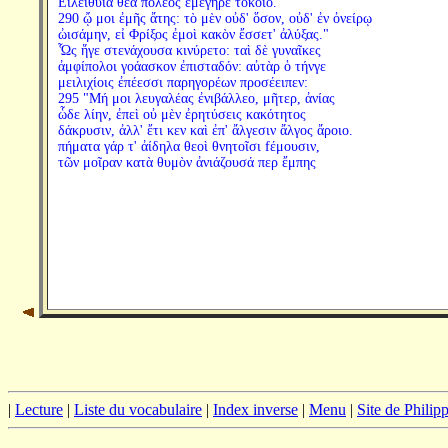
Εἰλείθυια θεὰ πολέος ἐμέγηρε τόκοιο.
290 ᾤ μοι ἐμῆς ἄτης: τὸ μὲν οὐδ' ὅσον, οὐδ' ἐν ὀνείρῳ
ὠισάμην, εἰ Φρίξος ἐμοὶ κακὸν ἔσσετ' ἀλύξας."
Ὧς ἥγε στενάχουσα κινύρετο: ταὶ δὲ γυναῖκες
ἀμφίπολοι γοάασκον ἐπισταδόν: αὐτὰρ ὁ τήνγε
μειλιχίοις ἐπέεσσι παρηγορέων προσέειπεν:
295 "Μή μοι λευγαλέας ἐνιβάλλεο, μῆτερ, ἀνίας
ὧδε λίην, ἐπεὶ οὐ μὲν ἐρητύσεις κακότητος
δάκρυσιν, ἀλλ' ἔτι κεν καὶ ἐπ' ἄλγεσιν ἄλγος ἄροιο.
πήματα γάρ τ' ἀίδηλα θεοὶ θνητοῖσι fέμουσιν,
τῶν μοῖραν κατὰ θυμὸν ἀνιάζουσά περ ἔμπης
|
Lecture
|
Liste du vocabulaire
|
Index inverse
|
Menu
|
Site de Phili