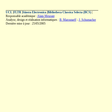
UCL
|
FLTR
|
Itinera Electronica
|
Bibliotheca Classica Selecta (BCS)
|
Responsable académique :
Alain Meurant
Analyse, design et réalisation informatiques :
B. Maroutaeff
-
J. Schumacher
Dernière mise à jour : 25/05/2005