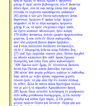
ἤδη δὲ δμῶές τε πολεῖς δμωαί τ' ἀγέροντο:
μήτηρ δ' ἀμφ' αὐτὸν βεβολημένη. ὀξὺ δ'
ἑ
κάστην
δῦνεν ἄχος: σὺν δέ σφι πατὴρ ὀλοῷ ὑπὸ γήραι
ἐντυπὰς ἐν λεχέεσσι καλυψάμενος γοάασκεν.
265 αὐτὰρ ὁ τῶν μὲν ἔπειτα κατεπρήυνεν ἀνίας
θαρσύνων, δμώεσσι δ' ἀρήια τεύχε' ἀείρειν
πέφραδεν: οἱ δέ τε σῖγα κατηφέες ἠείροντο.
μήτηρ δ' ὡς τὰ πρῶτ' ἐπεχεύατο πήχεε παιδί,
ὧς ἔχετο κλαίουσ' ἀδινώτερον, ἠύτε κούρη
270 οἰόθεν ἀσπασίως πολιὴν τροφὸν ἀμφιπεσοῦσα
μύρεται, ᾗ οὐκ εἰσὶν ἔτ' ἄλλοι κηδεμονῆες,
ἀλλ' ὑπὸ μητρυιῇ βίοτον βαρὺν ἡγηλάζει:
καί
ἑ
νέον πολέεσσιν ὀνείδεσιν ἐστυφέλιξεν,
τῇ δέ τ' ὀδυρομένῃ δέδεται κέαρ ἔνδοθεν ἄτῃ,
275 οὐδ' ἔχει ἐκφλύξαι τόσσον γόον, ὅσσον ὀρεχθεῖ:
ὧς ἀδινὸν κλαίεσκεν
ἑ
ὸν παῖδ' ἀγκὰς ἔχουσα
Ἀλκιμέδη, καὶ τοῖον ἔπος φάτο κηδοσύνῃσιν:
"Αἴθ' ὄφελον κεῖν' ἦμαρ, ὅτ' ἐξειπόντος ἄκουσα
δειλὴ ἐγὼ Πελίαο κακὴν βασιλῆος ἐφετμήν,
280 αὐτίκ' ἀπὸ ψυχὴν μεθέμεν, κηδέων τε λαθέσθαι,
ὄφρ' αὐτός με τεῇσι φίλαις ταρχύσαο χερσίν,
τέκνον ἐμόν: τὸ γὰρ οἶον ἔην ἔτι λοιπὸν ἐέλδωρ
ἐκ σέθεν, ἄλλα δὲ πάντα πάλαι θρεπτήρια πέσσω.
νῦν γε μὲν ἡ τὸ πάροιθεν Ἀχαιιάδεσσιν ἀγητὴ
285 δμωὶς ὅπως κενεοῖσι λελείψομαι ἐν μεγάροισιν,
σεῖο πόθῳ μινύθουσα δυσάμμορος, ᾧ ἔπι πολλὴν
ἀγλαΐην καὶ κῦδος ἔχον πάρος, ᾧ ἔπι μούνῳ
μίτρην πρῶτον ἔλυσα καὶ ὕστατον. ἔξοχα γάρ μοι