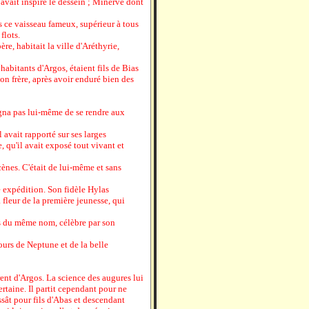
vait inspiré le dessein ; Minerve dont
 ce vaisseau fameux, supérieur à tous
flots.
re, habitait la ville d'Aréthyrie,
habitants d'Argos, étaient fils de Bias
n frère, après avoir enduré bien des
igna pas lui-même de se rendre aux
l avait rapporté sur ses larges
 qu'il avait exposé tout vivant et
ènes. C'était de lui-même et sans
e expédition. Son fidèle Hylas
 fleur de la première jeunesse, qui
s du même nom, célèbre par son
mours de Neptune et de la belle
rent d'Argos. La science des augures lui
ertaine. Il partit cependant pour ne
ssât pour fils d'Abas et descendant