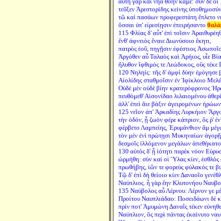
αὐτὴ γὰρ καὶ νῆα θοὴν κάμε: σὺν δέ οἱ
τεῦξεν Ἀρεστορίδης κείνης ὑποθημοσύν
τῶ καὶ πασάων προφερεστάτη ἔπλετο ν
ὅσσαι ὑπ' εἰρεσίῃσιν ἐπειρήσαντο
θαλά
115 Φλίας δ' αὖτ' ἐπὶ τοῖσιν Ἀραιθυρέη
ἔνθ' ἀφνειὸς ἔναιε Διωνύσοιο ἕκητι,
πατρὸς ἑοῦ, πηγῇσιν ἐφέστιος Ἀσωποῖο
Ἀργόθεν αὖ Ταλαὸς καὶ Ἀρήιος, υἷε Βία
ἤλυθον ἴφθιμός τε Λεώδοκος, οὓς τέκε
120 Νηληίς: τῆς δ' ἀμφὶ δύην ἐμόγησε 
Αἰολίδης σταθμοῖσιν ἐν Ἰφίκλοιο Μελ
Οὐδὲ μὲν οὐδὲ βίην κρατερόφρονος Ἡ
πευθόμεθ' Αἰσονίδαο λιλαιομένου ἀθερί
ἀλλ' ἐπεὶ ἄιε βάξιν ἀγειρομένων ἡρώων
125 νεῖον ἀπ' Ἀρκαδίης Λυρκήιον Ἄργ
τὴν ὁδόν, ᾗ ζωὸν φέρε κάπριον, ὅς ῥ' ἐ
φέρβετο Λαμπείης, Ἐρυμάνθιον ἂμ μέγα
τὸν μὲν ἐνὶ πρώτῃσι Μυκηναίων ἀγορῇ
δεσμοῖς ἰλλόμενον μεγάλων ἀπεθήκατο
130 αὐτὸς δ' ᾗ ἰότητι παρὲκ νόον Εὐρυ
ὡρμήθη: σὺν καί οἱ Ὕλας κίεν, ἐσθλὸς
πρωθήβης, ἰῶν τε φορεὺς φύλακός τε βι
Τῷ δ' ἐπὶ δὴ θείοιο κίεν Δαναοῖο γενέθλ
Ναύπλιος. ἦ γὰρ ἔην Κλυτονήου Ναυβο
135 Ναύβολος αὖ Λέρνου: Λέρνον γε μὲ
Προίτου Ναυπλιάδαο: Ποσειδάωνι δὲ κ
πρίν ποτ' Ἀμυμώνη Δαναῒς τέκεν εὐνηθ
Ναύπλιον, ὃς περὶ πάντας ἐκαίνυτο ναυ