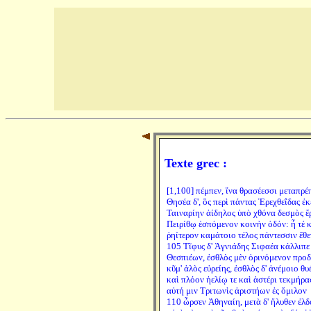
Texte grec :
[1,100] πέμπεν, ἵνα θρασέεσσι μεταπρέ
Θησέα δ', ὃς περὶ πάντας Ἐρεχθεΐδας ἐ
Ταιναρίην ἀίδηλος ὑπὸ χθόνα δεσμὸς ἔ
Πειρίθῳ ἑσπόμενον κοινὴν ὁδόν: ἦ τέ 
ῥηίτερον καμάτοιο τέλος πάντεσσιν ἔθε
105 Τῖφυς δ' Ἁγνιάδης Σιφαέα κάλλιπε
Θεσπιέων, ἐσθλὸς μὲν ὀρινόμενον προ
κῦμ' ἁλὸς εὐρείης, ἐσθλὸς δ' ἀνέμοιο θυ
καὶ πλόον ἠελίῳ τε καὶ ἀστέρι τεκμήρα
αὐτή μιν Τριτωνὶς ἀριστήων ἐς ὅμιλον
110 ὦρσεν Ἀθηναίη, μετὰ δ' ἤλυθεν ἐλδ