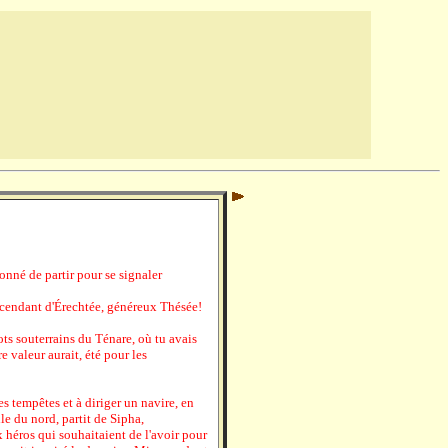
onné de partir pour se signaler
scendant d'Érechtée, généreux Thésée!
hots souterrains du Ténare, où tu avais
e valeur aurait, été pour les
es tempêtes et à diriger un navire, en
ile du nord, partit de Sipha,
x héros qui souhaitaient de l'avoir pour