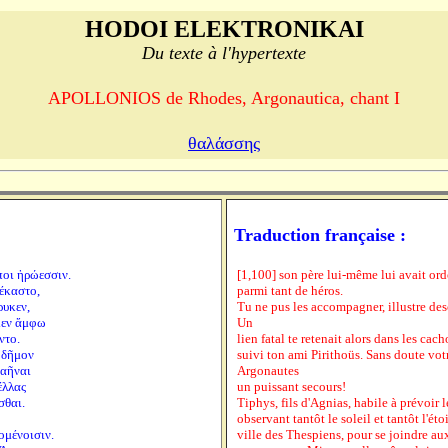
HODOI ELEKTRONIKAI
Du texte à l'hypertexte
APOLLONIOS de Rhodes, Argonautica, chant I
θαλάσσης
Traduction française :
ποι ἡρώεσσιν.
[1,100] son père lui-même lui avait ord
κέκαστο,
parmi tant de héros.
ρυκεν,
Tu ne pus les accompagner, illustre de
κεν ἄμφω
Un
ντο.
lien fatal te retenait alors dans les cac
 δῆμον
suivi ton ami Pirithoüs. Sans doute votr
δαῆναι
Argonautes
έλλας
un puissant secours!
σθαι.
Tiphys, fils d'Agnias, habile à prévoir l
observant tantôt le soleil et tantôt l'éto
ομένοισιν.
ville des Thespiens, pour se joindre au