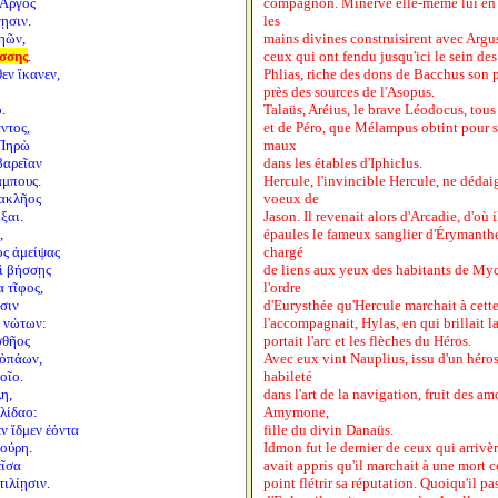
 Ἄργος
compagnon. Minerve elle-même lui en a
ῃσιν.
les
ηῶν,
mains divines construisirent avec Argus
σσης
.
ceux qui ont fendu jusqu'ici le sein des 
θεν ἵκανεν,
Phlias, riche des dons de Bacchus son pè
près des sources de l'Asopus.
.
Talaüs, Aréius, le brave Léodocus, tous 
ντος,
et de Péro, que Mélampus obtint pour so
 Πηρὼ
maux
βαρεῖαν
dans les étables d'Iphiclus.
άμπους.
Hercule, l'invincible Hercule, ne déda
ρακλῆος
voeux de
ξαι.
Jason. Il revenait alors d'Arcadie, d'où i
,
épaules le fameux sanglier d'Érymanthe,
ος ἀμείψας
chargé
νὶ βήσσῃς
de liens aux yeux des habitants de Myc
 τῖφος,
l'ordre
σιν
d'Eurysthée qu'Hercule marchait à cett
 νώτων:
l'accompagnait, Hylas, en qui brillait la
σθῆος
portait l'arc et les flèches du Héros.
 ὀπάων,
Avec eux vint Nauplius, issu d'un héro
οῖο.
habileté
η,
dans l'art de la navigation, fruit des a
λίδαο:
Amymone,
ν ἴδμεν ἐόντα
fille du divin Danaüs.
ούρη.
Idmon fut le dernier de ceux qui arrivè
εῖσα
avait appris qu'il marchait à une mort c
τιλίῃσιν.
point flétrir sa réputation. Quoiqu'il pa