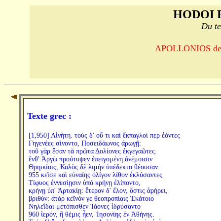
HODOI 
Du te
APOLLONIOS de R
Texte grec :
[1,950] Αἰνήτη. τοὺς δ' οὔ τι καὶ ἔκπαγλοί περ ἐόντες
Γηγενέες σίνοντο, Ποσειδάωνος ἀρωγῇ:
τοῦ γὰρ ἔσαν τὰ πρῶτα Δολίονες ἐκγεγαῶτες.
ἔνθ' Ἀργὼ προύτυψεν ἐπειγομένη ἀνέμοισιν
Θρηικίοις, Καλὸς δὲ λιμὴν ὑπέδεκτο θέουσαν.
955 κεῖσε καὶ εὐναίης ὀλίγον λίθον ἐκλύσαντες
Τίφυος ἐννεσίῃσιν ὑπὸ κρήνῃ ἐλίποντο,
κρήνῃ ὑπ' Ἀρτακίῃ: ἕτερον δ' ἔλον, ὅστις ἀρήρει,
βριθύν: ἀτὰρ κεῖνόν γε θεοπροπίαις Ἑκάτοιο
Νηλεΐδαι μετόπισθεν Ἰάονες ἱδρύσαντο
960 ἱερόν, ἣ θέμις ἦεν, Ἰησονίης ἐν Ἀθήνης.