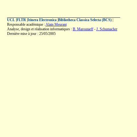
UCL
|
FLTR
|
Itinera Electronica
|
Bibliotheca Classica Selecta (BCS)
|
Responsable académique :
Alain Meurant
Analyse, design et réalisation informatiques :
B. Maroutaeff
-
J. Schumacher
Dernière mise à jour : 25/05/2005