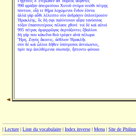
Γηγενέες δ' ἑτέρωθεν ἀπ' οὔρεος ἀίξαντες
990 φράξαν ἀπειρεσίοιο Χυτοῦ στόμα νειόθι πέτρῃς
πόντιον, οἷά τε θῆρα λοχώμενοι ἔνδον ἐόντα.
ἀλλὰ γὰρ αὖθι λέλειπτο σὺν ἀνδράσιν ὁπλοτέροισιν
Ἡρακλέης, ὃς δή σφι παλίντονον αἶψα τανύσσας
τόξον ἐπασσυτέρους πέλασε χθονί: τοὶ δὲ καὶ αὐτοὶ
995 πέτρας ἀμφιρρῶγας ἀερτάζοντες ἔβαλλον.
δὴ γάρ που κἀκεῖνα θεὰ τρέφεν αἰνὰ πέλωρα
Ἥρη, Ζηνὸς ἄκοιτις, ἀέθλιον Ἡρακλῆι.
σὺν δὲ καὶ ὧλλοι δῆθεν ὑπότροποι ἀντιόωντες,
πρίν περ ἀνελθέμεναι σκοπιήν, ἥπτοντο φόνοιο
|
Lecture
|
Liste du vocabulaire
|
Index inverse
|
Menu
|
Site de Phili