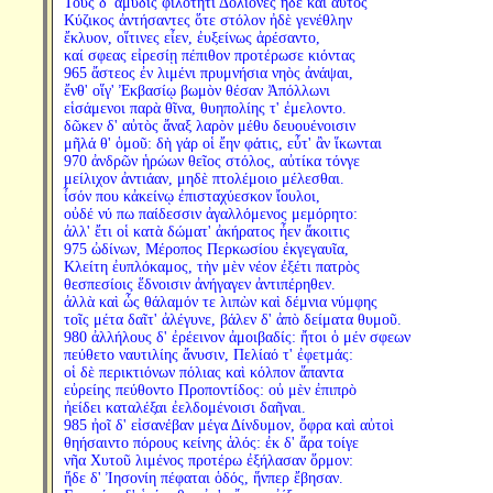
Τοὺς δ' ἄμυδις φιλότητι Δολίονες ἠδὲ καὶ αὐτὸς
Κύζικος ἀντήσαντες ὅτε στόλον ἠδὲ γενέθλην
ἔκλυον, οἵτινες εἶεν, ἐυξείνως ἀρέσαντο,
καί σφεας εἰρεσίῃ πέπιθον προτέρωσε κιόντας
965 ἄστεος ἐν λιμένι πρυμνήσια νηὸς ἀνάψαι,
ἔνθ' οἵγ' Ἐκβασίῳ βωμὸν θέσαν Ἀπόλλωνι
εἱσάμενοι παρὰ θῖνα, θυηπολίης τ' ἐμελοντο.
δῶκεν δ' αὐτὸς ἄναξ λαρὸν μέθυ δευουένοισιν
μῆλά θ' ὁμοῦ: δὴ γάρ οἱ ἔην φάτις, εὖτ' ἂν ἵκωνται
970 ἀνδρῶν ἡρώων θεῖος στόλος, αὐτίκα τόνγε
μείλιχον ἀντιάαν, μηδὲ πτολέμοιο μέλεσθαι.
ἶσόν που κἀκείνῳ ἐπισταχύεσκον ἴουλοι,
οὐδέ νύ πω παίδεσσιν ἀγαλλόμενος μεμόρητο:
ἀλλ' ἔτι οἱ κατὰ δώματ' ἀκήρατος ἦεν ἄκοιτις
975 ὠδίνων, Μέροπος Περκωσίου ἐκγεγαυῖα,
Κλείτη ἐυπλόκαμος, τὴν μὲν νέον ἐξέτι πατρὸς
θεσπεσίοις ἕδνοισιν ἀνήγαγεν ἀντιπέρηθεν.
ἀλλὰ καὶ ὧς θάλαμόν τε λιπὼν καὶ δέμνια νύμφης
τοῖς μέτα δαῖτ' ἀλέγυνε, βάλεν δ' ἀπὸ δείματα θυμοῦ.
980 ἀλλήλους δ' ἐρέεινον ἀμοιβαδίς: ἤτοι ὁ μέν σφεων
πεύθετο ναυτιλίης ἄνυσιν, Πελίαό τ' ἐφετμάς:
οἱ δὲ περικτιόνων πόλιας καὶ κόλπον ἅπαντα
εὐρείης πεύθοντο Προποντίδος: οὐ μὲν ἐπιπρὸ
ἠείδει καταλέξαι ἐελδομένοισι δαῆναι.
985 ἠοῖ δ' εἰσανέβαν μέγα Δίνδυμον, ὄφρα καὶ αὐτοὶ
θηήσαιντο πόρους κείνης ἁλός: ἐκ δ' ἄρα τοίγε
νῆα Χυτοῦ λιμένος προτέρω ἐξήλασαν ὅρμον:
ἥδε δ' Ἰησονίη πέφαται ὁδός, ἥνπερ ἔβησαν.