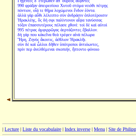
Γηγενέες δ' ἑτέρωθεν ἀπ' οὔρεος ἀίξαντες
990 φράξαν ἀπειρεσίοιο Χυτοῦ στόμα νειόθι πέτρῃς
πόντιον, οἷά τε θῆρα λοχώμενοι ἔνδον ἐόντα.
ἀλλὰ γὰρ αὖθι λέλειπτο σὺν ἀνδράσιν ὁπλοτέροισιν
Ἡρακλέης, ὃς δή σφι παλίντονον αἶψα τανύσσας
τόξον ἐπασσυτέρους πέλασε χθονί: τοὶ δὲ καὶ αὐτοὶ
995 πέτρας ἀμφιρρῶγας ἀερτάζοντες ἔβαλλον.
δὴ γάρ που κἀκεῖνα θεὰ τρέφεν αἰνὰ πέλωρα
Ἥρη, Ζηνὸς ἄκοιτις, ἀέθλιον Ἡρακλῆι.
σὺν δὲ καὶ ὧλλοι δῆθεν ὑπότροποι ἀντιόωντες,
πρίν περ ἀνελθέμεναι σκοπιήν, ἥπτοντο φόνοιο
|
Lecture
|
Liste du vocabulaire
|
Index inverse
|
Menu
|
Site de Phili