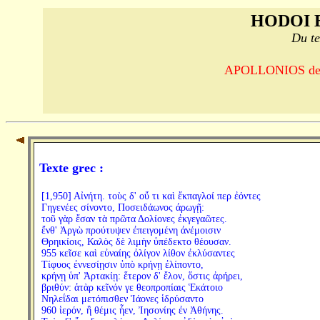
HODOI 
Du te
APOLLONIOS de R
Texte grec :
[1,950] Αἰνήτη. τοὺς δ' οὔ τι καὶ ἔκπαγλοί περ ἐόντες
Γηγενέες σίνοντο, Ποσειδάωνος ἀρωγῇ:
τοῦ γὰρ ἔσαν τὰ πρῶτα Δολίονες ἐκγεγαῶτες.
ἔνθ' Ἀργὼ προύτυψεν ἐπειγομένη ἀνέμοισιν
Θρηικίοις, Καλὸς δὲ λιμὴν ὑπέδεκτο θέουσαν.
955 κεῖσε καὶ εὐναίης ὀλίγον λίθον ἐκλύσαντες
Τίφυος ἐννεσίῃσιν ὑπὸ κρήνῃ ἐλίποντο,
κρήνῃ ὑπ' Ἀρτακίῃ: ἕτερον δ' ἔλον, ὅστις ἀρήρει,
βριθύν: ἀτὰρ κεῖνόν γε θεοπροπίαις Ἑκάτοιο
Νηλεΐδαι μετόπισθεν Ἰάονες ἱδρύσαντο
960 ἱερόν, ἣ θέμις ἦεν, Ἰησονίης ἐν Ἀθήνης.