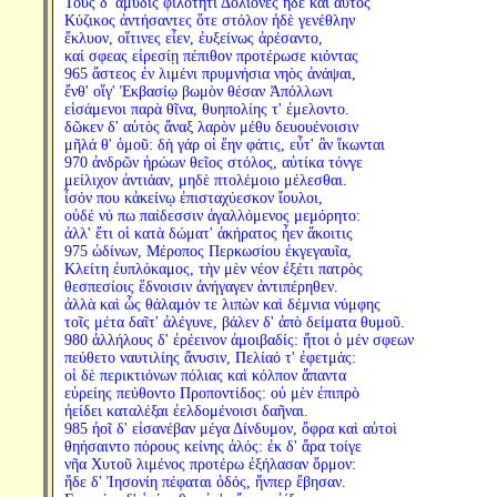
Τοὺς δ' ἄμυδις φιλότητι Δολίονες ἠδὲ καὶ αὐτὸς
Κύζικος ἀντήσαντες ὅτε στόλον ἠδὲ γενέθλην
ἔκλυον, οἵτινες εἶεν, ἐυξείνως ἀρέσαντο,
καί σφεας εἰρεσίῃ πέπιθον προτέρωσε κιόντας
965 ἄστεος ἐν λιμένι πρυμνήσια νηὸς ἀνάψαι,
ἔνθ' οἵγ' Ἐκβασίῳ βωμὸν θέσαν Ἀπόλλωνι
εἱσάμενοι παρὰ θῖνα, θυηπολίης τ' ἐμελοντο.
δῶκεν δ' αὐτὸς ἄναξ λαρὸν μέθυ δευουένοισιν
μῆλά θ' ὁμοῦ: δὴ γάρ οἱ ἔην φάτις, εὖτ' ἂν ἵκωνται
970 ἀνδρῶν ἡρώων θεῖος στόλος, αὐτίκα τόνγε
μείλιχον ἀντιάαν, μηδὲ πτολέμοιο μέλεσθαι.
ἶσόν που κἀκείνῳ ἐπισταχύεσκον ἴουλοι,
οὐδέ νύ πω παίδεσσιν ἀγαλλόμενος μεμόρητο:
ἀλλ' ἔτι οἱ κατὰ δώματ' ἀκήρατος ἦεν ἄκοιτις
975 ὠδίνων, Μέροπος Περκωσίου ἐκγεγαυῖα,
Κλείτη ἐυπλόκαμος, τὴν μὲν νέον ἐξέτι πατρὸς
θεσπεσίοις ἕδνοισιν ἀνήγαγεν ἀντιπέρηθεν.
ἀλλὰ καὶ ὧς θάλαμόν τε λιπὼν καὶ δέμνια νύμφης
τοῖς μέτα δαῖτ' ἀλέγυνε, βάλεν δ' ἀπὸ δείματα θυμοῦ.
980 ἀλλήλους δ' ἐρέεινον ἀμοιβαδίς: ἤτοι ὁ μέν σφεων
πεύθετο ναυτιλίης ἄνυσιν, Πελίαό τ' ἐφετμάς:
οἱ δὲ περικτιόνων πόλιας καὶ κόλπον ἅπαντα
εὐρείης πεύθοντο Προποντίδος: οὐ μὲν ἐπιπρὸ
ἠείδει καταλέξαι ἐελδομένοισι δαῆναι.
985 ἠοῖ δ' εἰσανέβαν μέγα Δίνδυμον, ὄφρα καὶ αὐτοὶ
θηήσαιντο πόρους κείνης ἁλός: ἐκ δ' ἄρα τοίγε
νῆα Χυτοῦ λιμένος προτέρω ἐξήλασαν ὅρμον:
ἥδε δ' Ἰησονίη πέφαται ὁδός, ἥνπερ ἔβησαν.