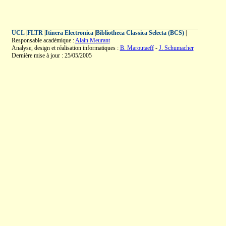
UCL
|
FLTR
|
Itinera Electronica
|
Bibliotheca Classica Selecta (BCS)
|
Responsable académique :
Alain Meurant
Analyse, design et réalisation informatiques :
B. Maroutaeff
-
J. Schumacher
Dernière mise à jour : 25/05/2005