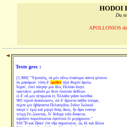
HODOI 
Du te
APOLLONIOS de R
Texte grec :
[1,900] "Ὑψιπύλη, τὰ μὲν οὕτω ἐναίσιμα πάντα γένοιτο
ἐκ μακάρων: τύνη δ'
ἐμέθεν
πέρι θυμὸν ἀρείω
ἴσχαν', ἐπεὶ πάτρην μοι ἅλις Πελίαο ἕκητι
ναιετάειν: μοῦνόν με θεοὶ λύσειαν ἀέθλων.
εἰ δ' οὔ μοι πέπρωται ἐς Ἑλλάδα γαῖαν ἱκέσθαι
905 τηλοῦ ἀναπλώοντι, σὺ δ' ἄρσενα παῖδα τέκηαι,
πέμπε μιν ἡβήσαντα Πελασγίδος ἔνδον Ἰωλκοῦ
πατρί τ' ἐμῷ καὶ μητρὶ δύης ἄκος, ἢν ἄρα τούσγε
τέτμῃ ἔτι ζώοντας, ἵν' ἄνδιχα τοῖο ἄνακτος
σφοῖσιν πορσύνωνται ἐφέστιοι ἐν μεγάροισιν."
910 Ἦ καὶ ἔβαιν' ἐπὶ νῆα παροίτατος: ὧς δὲ καὶ ἄλλοι