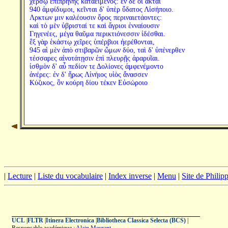
χέρσῳ ἐπιπρηνὴς καταειμένος: ἐν δέ οἱ ἀκταὶ
940 ἀμφίδυμοι, κεῖνται δ' ὑπὲρ ὕδατος Λἰσήποιο.
Λρκτων μιν καλέουσιν ὄρος περιναιετάοντες:
καὶ τὸ μὲν ὑβρισταί τε καὶ ἄγριοι ἐνναίουσιν
Γηγενέες, μέγα θαῦμα περικτιόνεσσιν ἰδέσθαι.
ἓξ γὰρ ἑκάστῳ χεῖρες ὑπέρβιοι ἠερέθονται,
945 αἱ μὲν ἀπὸ στιβαρῶν ὤμων δύο, ταὶ δ' ὑπένερθεν
τέσσαρες αἰνοτάτῃσιν ἐπὶ πλευρῇς ἀραρυῖαι.
ἰσθμὸν δ' αὖ πεδίον τε Δολίονες ἀμφενέμοντο
ἀνέρες: ἐν δ' ἥρως Λἰνήιος υἱὸς ἄνασσεν
Κύζικος, ὃν κούρη δίου τέκεν Εὐσώροιο
|
Lecture
|
Liste du vocabulaire
|
Index inverse
|
Menu
|
Site de Phili
UCL
|
FLTR
|
Itinera Electronica
|
Bibliotheca Classica Selecta (BCS)
|