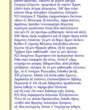
βαῖνον ἀριστῆες: λάζοντο δὲ χερσὶν έρετμὰ
ἐνσχερὼ ἑζόμενοι: πρυμνήσια δέ σφισιν Ἄργος
λῦσεν ὑπὲκ πέτρης ἁλιμυρέος. ἔνθ' ἄρα τοίγε
κόπτον ὕδωρ δολιχῇσιν ἐπικρατέως ἐλάτῃσιν.
915 ἑσπέριοι δ' Ὀρφῆος ἐφημοσύνῃσιν ἔκελσαν
νῆσον ἐς Ἠλέκτρης Ἀτλαντίδος, ὄφρα δαέντες
ἀρρήτους ἀγανῇσι τελεσφορίῃσι θέμιστας
σωότεροι κρυόεσσαν ὑπεὶρ ἅλα ναυτίλλοιντο.
τῶν μὲν ἔτ' οὐ προτέρω μυθήσομαι: ἀλλὰ καὶ αὐτὴ
920 νῆσος ὁμῶς κεχάροιτο καὶ οἳ λάχον ὄργια κεῖνα
δαίμονες ἐνναέται, τὰ μὲν οὐ θέμις ἄμμιν ἀείδειν.
Κεῖθεν δ' εἰρεσίῃ Μέλανος διὰ βένθεα πόντου
ἱέμενοι τῇ μὲν Θρῃκῶν χθόνα, τῇ δὲ περαίην
Ἴμβρον ἔχον καθύπερθε: νέον γε μὲν ἠελίοιο
925 δυομένου Χερόνησον ἐπὶ προύχουσαν ἵκοντο.
ἔνθα σφιν λαιψηρὸς ἄη νότος, ἱστία δ' οὔρῳ
στησάμενοι κούρης Ἀθαμαντίδος αἰπὰ ῥέεθρα
εἰσέβαλον: πέλαγος δὲ τὸ μὲν καθύπερθε λέλειπτο
ἦρι, τὸ δ' ἐννύχιοι Ῥοιτειάδος ἔνδοθεν ἀκτῆς
930 μέτρεον, Ἰδαίην ἐπὶ δεξιὰ γαῖαν ἔχοντες.
Δαρδανίην δὲ λιπόντες ἐπιποοσέβαλλον Ἀβύδῳ,
Περκώτην δ' ἐπὶ τῇ καὶ Ἀβαρνίδος ἠμαθόεσσαν
ἠιόνα ζαθέην τε παρήμειβον Πιτύειαν.
καὶ δὴ τοίγ' ἐπὶ νυκτὶ διάνδιχα νηὸς ἰούσης
935 δίνῃ πορφύροντα διήνυσαν Ἑλλήσποντον.
Ἔστι δέ τις αἰπεῖα Προποντίδος ἔνδοθι νῆσος
τυτθὸν ἀπὸ Φρυγίης πολυληίου ἠπείροιο
εἰς ἅλα κεκλιμένη, ὅσσον τ' ἐπιμύρεται ἰσθμὸς