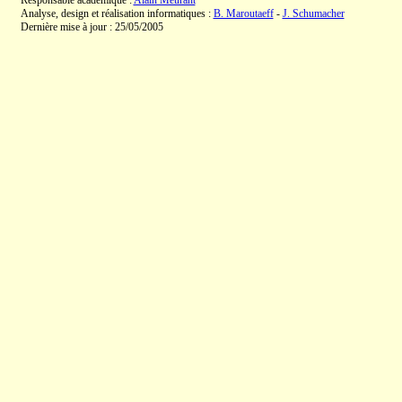
Responsable académique :
Alain Meurant
Analyse, design et réalisation informatiques :
B. Maroutaeff
-
J. Schumacher
Dernière mise à jour : 25/05/2005